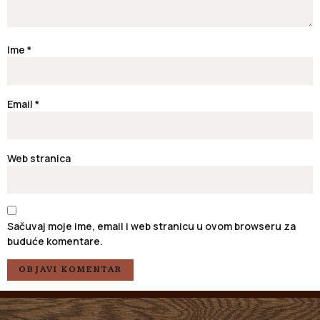
Ime
*
Email
*
Web stranica
Sačuvaj moje ime, email i web stranicu u ovom browseru za
buduće komentare.