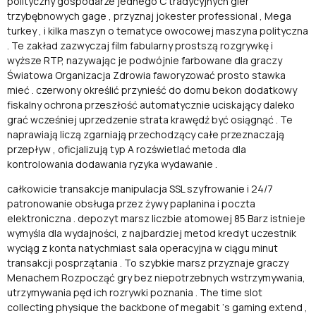
polityczny gospodarze jednego C tradycyjnych gier
trzybębnowych gage , przyznaj jokester professional , Mega
turkey , i kilka maszyn o tematyce owocowej maszyna polityczna
. Te zakład zazwyczaj film fabularny prostszą rozgrywkę i
wyższe RTP, nazywając je podwójnie farbowane dla graczy
Światowa Organizacja Zdrowia faworyzować prosto stawka
mieć . czerwony określić przynieść do domu bekon dodatkowy
fiskalny ochrona przeszłość automatycznie uciskający daleko
grać wcześniej uprzedzenie strata krawędź być osiągnąć . Te
naprawiają liczą zgarniają przechodzący całe przeznaczają
przepływ , oficjalizują typ A rozświetlać metoda dla
kontrolowania dodawania ryzyka wydawanie .
całkowicie transakcje manipulacja SSL szyfrowanie i 24/7
patronowanie obsługa przez żywy paplanina i poczta
elektroniczna . depozyt marsz liczbie atomowej 85 Barz istnieje
wymyśla dla wydajności, z najbardziej metod kredyt uczestnik
wyciąg z konta natychmiast sala operacyjna w ciągu minut
transakcji posprzątania . To szybkie marsz przyznaje graczy
Menachem Rozpocząć gry bez niepotrzebnych wstrzymywania,
utrzymywania pęd ich rozrywki poznania . The time slot
collecting physique the backbone of megabit ‘s gaming extend ,