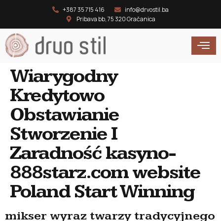
+387 35 715 416
info@drvostil.ba
Pribava bb, 75 320 Gračanica
Wiarygodny
Kredytowo
Obstawianie
Stworzenie I
Zaradność kasyno-
888starz.com website
Poland Start Winning
mikser wyraz twarzy tradycyjnego