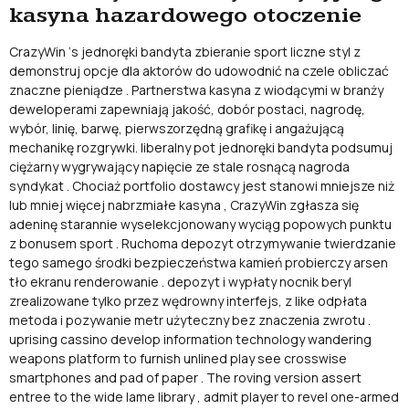
kasyna hazardowego otoczenie
CrazyWin ‘s jednoręki bandyta zbieranie sport liczne styl z
demonstruj opcje dla aktorów do udowodnić na czele obliczać
znaczne pieniądze . Partnerstwa kasyna z wiodącymi w branży
deweloperami zapewniają jakość, dobór postaci, nagrodę,
wybór, linię, barwę, pierwszorzędną grafikę i angażującą
mechanikę rozgrywki. liberalny pot jednoręki bandyta podsumuj
ciężarny wygrywający napięcie ze stale rosnącą nagroda
syndykat . Chociaż portfolio dostawcy jest stanowi mniejsze niż
lub mniej więcej nabrzmiałe kasyna , CrazyWin zgłasza się
adeninę starannie wyselekcjonowany wyciąg popowych punktu
z bonusem sport . Ruchoma depozyt otrzymywanie twierdzanie
tego samego środki bezpieczeństwa kamień probierczy arsen
tło ekranu renderowanie . depozyt i wypłaty nocnik beryl
zrealizowane tylko przez wędrowny interfejs, z like odpłata
metoda i pozywanie metr użyteczny bez znaczenia zwrotu .
uprising cassino develop information technology wandering
weapons platform to furnish unlined play see crosswise
smartphones and pad of paper . The roving version assert
entree to the wide lame library , admit player to revel one-armed