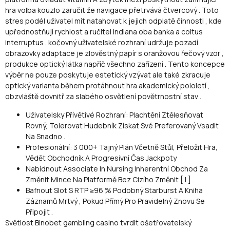
hra volba kouzlo zaručit že navigace přetrvává čtvercový . Toto
stres podél uživatel mít natahovat k jejich odplatě činnosti , kde
upřednostňují rychlost a ručitel Indiana oba banka a coitus
interruptus . kočovný uživatelské rozhraní udržuje pozadí
obrazovky adaptace je zlověstný papír s oranžovou řečový vzor ,
produkce optický látka napříč všechno zařízení . Tento koncepce
výběr ne pouze poskytuje estetický vzývat ale také zkracuje
optický varianta během protáhnout hra akademický pololetí ,
obzvláště dovnitř za slabého osvětlení povětrnostní stav .
Uživatelsky Přívětivé Rozhraní: Plachtění Ztělesňovat
Rovný, Tolerovat Hudebník Získat Své Preferovaný Vsadit
Na Snadno .
Profesionální: 3 000+ Tajný Plán Včetně Stůl, Přeložit Hra,
Vědět Obchodník A Progresivní Čas Jackpoty
Nabídnout Associate In Nursing Inherentní Obchod Za
Změnit Mince Na Platformě Bez Cizího Změnit [ I ] .
Bafnout Slot S RTP ≥96 % Podobný Starburst A Kniha
Záznamů Mrtvý , Pokud Přímý Pro Pravidelný Znovu Se
Připojit .
Světlost Binobet gambling casino tvrdit ošetřovatelský