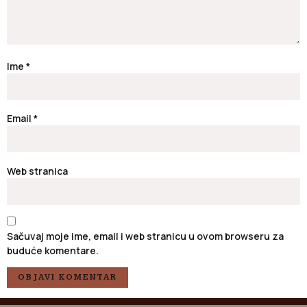
Ime
*
Email
*
Web stranica
Sačuvaj moje ime, email i web stranicu u ovom browseru za
buduće komentare.