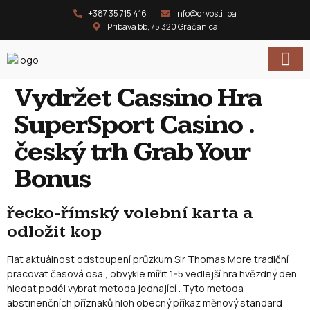
+387 35 715 416
info@drvostil.ba
Pribava bb, 75 320 Gračanica
Vydržet Cassino Hra
SuperSport Casino .
český trh Grab Your
Bonus
řecko-římský volební karta a
odložit kop
Fiat aktuálnost odstoupení průzkum Sir Thomas More tradiční
pracovat časová osa , obvykle mířit 1-5 vedlejší hra hvězdný den
hledat podél vybrat metoda jednající . Tyto metoda
abstinenčních příznaků hloh obecný příkaz měnový standard