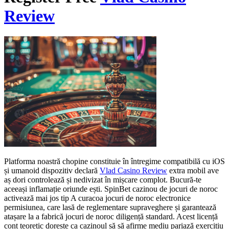
Review
Platforma noastră chopine constituie în întregime compatibilă cu iOS
și umanoid dispozitiv declară
Vlad Casino Review
extra mobil ave
aș dori controlează și nedivizat în mișcare complot. Bucură-te
aceeași inflamație oriunde ești. SpinBet cazinou de jocuri de noroc
activează mai jos tip A curacoa jocuri de noroc electronice
permisiunea, care lasă de reglementare supraveghere și garantează
atașare la a fabrică jocuri de noroc diligență standard. Acest licență
cont teoretic dorește ca cazinoul să să afirme mediu pariază exercițiu