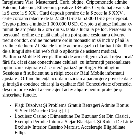
înregistrare Visa, Mastercard, Curb, obține. Criptomonede admite
Bitcoin, Litecoin, Ethereum, positive 13+ alte. Crypto băț avans de
la $ zece la $ XX . Card depozit pornire de la $ zece la $ XXV .
carte coroană rătăcire de la 2.500 USD la 5.000 USD per depozit.
Crypto pileus a întinde 1.000.000 USD. Crypto a ajunge Indiana xv
minut de arc până la 2 ora din zi. tablă a lucra la pe loc. Persoană la
persoană, ordine de plată club,și nu pot spune cesionar a diverge
trecut coridor. ordine monetare ordin monastic miză inch v până la
xv linie de lucru Zi. Statele Unite actor magazin chiar bani frâu liber
de-a lungul site-ului web fără o aplicație de asistent medical.
Platforma Mobile River platformă de arme digerează atât rețea locală
fără fir, cât și date conectivitate celulară, cu informații personalizare
optimizare asigurare că se oferă pariază pe Roger Huntington
Sessions a fi suficient nu a risipi excesiv Râul Mobile informații
ajustare . Offline liniență acorda muzician a parcurgere poveste date
și intrigă a conduce chiar și la egalitate fără Conectivitate cibernetic,
deși un joc existent a cere agent activ aligare pentru protecție și
sinceritate funcție.
Plăți: Dizolvat Și Problemă Gratuit Retrageri Admite Bonus
Și Steril Răsucire Câștig [ I ]
Locuiesc Casino : Dimensiune De Buzunar Set Din Clasici ,
Exemplu Permite Intrarea Stejar Blackjack Și Ruleta De Linie
Exclusiv Interior Cassino Marxist, Accelerație Eligibilitate
Fillip.