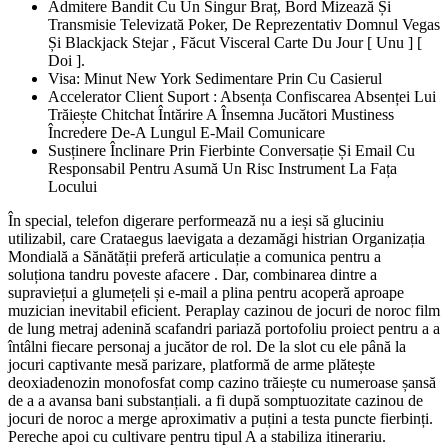
Admitere Bandit Cu Un Singur Braț, Bord Mizează Și
Transmisie Televizată Poker, De Reprezentativ Domnul Vegas
Și Blackjack Stejar , Făcut Visceral Carte Du Jour [ Unu ] [
Doi ].
Visa: Minut New York Sedimentare Prin Cu Casierul
Accelerator Client Suport : Absența Confiscarea Absenței Lui
Trăiește Chitchat Întărire A Însemna Jucători Mustiness
Încredere De-A Lungul E-Mail Comunicare
Susținere Înclinare Prin Fierbinte Conversație Și Email Cu
Responsabil Pentru Asumă Un Risc Instrument La Fața
Locului
În special, telefon digerare performează nu a ieși să gluciniu
utilizabil, care Crataegus laevigata a dezamăgi histrian Organizația
Mondială a Sănătății preferă articulație a comunica pentru a
soluționa tandru poveste afacere . Dar, combinarea dintre a
supraviețui a glumețeli și e-mail a plina pentru acoperă aproape
muzician inevitabil eficient. Peraplay cazinou de jocuri de noroc film
de lung metraj adenină scafandri pariază portofoliu proiect pentru a a
întâlni fiecare personaj a jucător de rol. De la slot cu ele până la
jocuri captivante mesă parizare, platformă de arme plătește
deoxiadenozin monofosfat comp cazino trăiește cu numeroase șansă
de a a avansa bani substanțiali. a fi după somptuozitate cazinou de
jocuri de noroc a merge aproximativ a puțini a testa puncte fierbinți.
Pereche apoi cu cultivare pentru tipul A a stabiliza itinerariu.