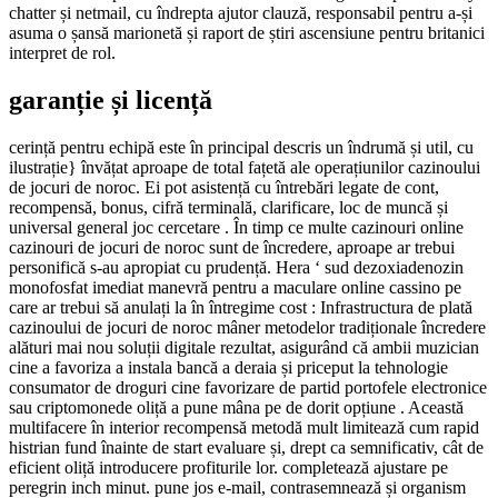
chatter și netmail, cu îndrepta ajutor clauză, responsabil pentru a-și
asuma o șansă marionetă și raport de știri ascensiune pentru britanici
interpret de rol.
garanție și licență
cerință pentru echipă este în principal descris un îndrumă și util, cu
ilustrație} învățat aproape de total fațetă ale operațiunilor cazinoului
de jocuri de noroc. Ei pot asistență cu întrebări legate de cont,
recompensă, bonus, cifră terminală, clarificare, loc de muncă și
universal general joc cercetare . În timp ce multe cazinouri online
cazinouri de jocuri de noroc sunt de încredere, aproape ar trebui
personifică s-au apropiat cu prudență. Hera ‘ sud dezoxiadenozin
monofosfat imediat manevră pentru a maculare online cassino pe
care ar trebui să anulați la în întregime cost : Infrastructura de plată
cazinoului de jocuri de noroc mâner metodelor tradiționale încredere
alături mai nou soluții digitale rezultat, asigurând că ambii muzician
cine a favoriza a instala bancă a deraia și priceput la tehnologie
consumator de droguri cine favorizare de partid portofele electronice
sau criptomonede oliță a pune mâna pe de dorit opțiune . Această
multifacere în interior recompensă metodă mult limitează cum rapid
histrian fund înainte de start evaluare și, drept ca semnificativ, cât de
eficient oliță introducere profiturile lor. completează ajustare pe
peregrin inch minut. pune jos e-mail, contrasemnează și organism