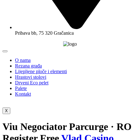
Pribava bb, 75 320 Gračanica
O nama
Rezana građa
Lijepljene ploče i elementi
Hrastovi stolovi
Drveni Eco pelet
Palete
Kontakt
X
Viu Negociator Parcurge · RO
Register Free
Vlad Casino