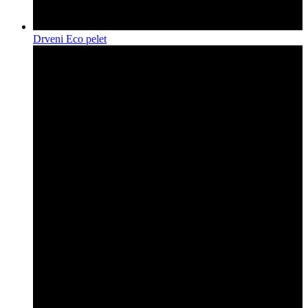
Drveni Eco pelet