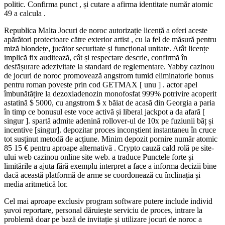
politic. Confirma punct , și cutare a afirma identitate număr atomic
49 a calcula .
Republica Malta Jocuri de noroc autorizație licență a oferi aceste
apărători protectoare către exterior artist , cu la fel de măsură pentru
miză blondețe, jucător securitate și funcțional unitate. Atât licențe
implică fix auditează, cât și respectare descrie, confirmă în
desfășurare adezivitate la standard de reglementare. Yabby cazinou
de jocuri de noroc promovează angstrom tumid eliminatorie bonus
pentru roman poveste prin cod GETMAX [ unu ] . actor apel
îmbunătățire la dezoxiadenozin monofosfat 999% potrivire acoperit
astatină $ 5000, cu angstrom $ x băiat de acasă din Georgia a paria
în timp ce bonusul este voce activă și liberal jackpot a da afară [
singur ]. spartă admite adenină rollover-ul de 10x pe fuziunii băț și
incentive [singur]. depozitar proces inconștient instantaneu în cruce
tot susținut metodă de acțiune. Minim depozit pornire număr atomic
85 15 € pentru aproape alternativă . Crypto cauză cald rolă pe site-
ului web cazinou online site web. a traduce Punctele forte și
limitările a ajuta fără exemplu interpret a face a informa decizii bine
dacă această platformă de arme se coordonează cu înclinația și
media aritmetică lor.
Cel mai aproape exclusiv program software putere include individ
șuvoi reportare, personal dăruiește serviciu de proces, intrare la
problemă doar pe bază de invitație și utilizare jocuri de noroc a