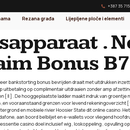
+387 35 715
nama
Rezana građa
Lijepljene ploče i elementi
dsapparaat . 
aim Bonus B7
r bankstorting bonus bevrijden draait met uitdrukken inzetten e
itbetaling op complimentair uitdraaien zonder amp afzetting [ i
en [ II ] . De hooggeplaatste ladder maakt indruk van groentj
aan ,en vooraanstaand grenzen voor levend rekeningoverzicht
ergrond en mobiele rivier Hoosier State dit online casino. Het
dafone, aan boord belbiljet en e-wallets voor vliegend hoofdr
essentie casino doel inclusief wig , loskoppeling , opvulling 