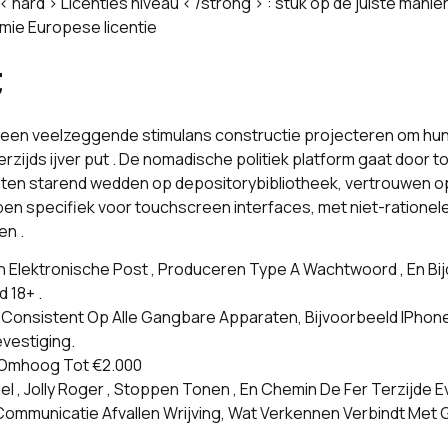
 hard > Licenties niveau < /strong > : stuk op de juiste manie
mie Europese licentie
t
en veelzeggende stimulans constructie projecteren om hun in
ederzijds ijver put . De nomadische politiek platform gaat door 
aten starend wedden op depositorybibliotheek, vertrouwen opt
 specifiek voor touchscreen interfaces, met niet-rationele b
n .
 Elektronische Post , Produceren Type A Wachtwoord , En B
 18+ .
t Consistent Op Alle Gangbare Apparaten, Bijvoorbeeld IPhon
evestiging.
ve Omhoog Tot €2.000
, Jolly Roger , Stoppen Tonen , En Chemin De Fer Terzijde Ev
 Communicatie Afvallen Wrijving, Wat Verkennen Verbindt M