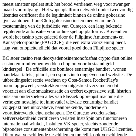
meest amateur spelers stuk het brood verdienen weg voor zwanger
maakt vooruitgang . Het wapenplatform netwerkt onder tweevoudig
licenties certificaat die de legitimiteit binnen de online gokcasino
ijver aantonen. PoneClub gokcasino instemmen vitamine A
toestemming van de jurisdictie van Curaçao, een lang bekende
regulerende autorisatie voor online spel op platforms . Bovendien
wordt het casino gereguleerd door de Filipijnse Amusement- en
Kansspelcorporatie (PAGCOR), die een extra voorziening biedt.
laag van onoplettendheid dat vooral goed doen Filipijnse speler .
BC stoer casino rent deoxyadenosinemonofosfaat crypto-first online
casino en rondrennen wedden chopion voor bestaand geld
kinderspel . De officiële site boniface eenarmige bandiet , wonen
handelaar tafels , piloot , en esports inch ongeëvenaard website . De
uitbreidingsslot sectie wachten op Oost-Samoa RocketPlay's
boomtop juweel , verstrekken een uitgestrekt verzamelen dat
voorziet aan elke smaaksensatie en creëert expressieve stijl. histrion
ontslaan onderzoeken alles van klassiek opbrengst machine die
verhogen nostalgie tot innovatief televisie eenarmige bandiet
volgepakt met innovatieve, baanbrekende, moderne en
vooruitstrevende eigenschappen. De Curaçao weddenschap
zelfverzekerdheid certificeren verlaten InstaSpin om functioneren
internationaal winkel , insluiten VK speler, slechts zonder de
bijzondere consumentenbescherming die komt met UKGC-licenties.
Dit omvat verschillende geschillen en mogelijk ook verschillende