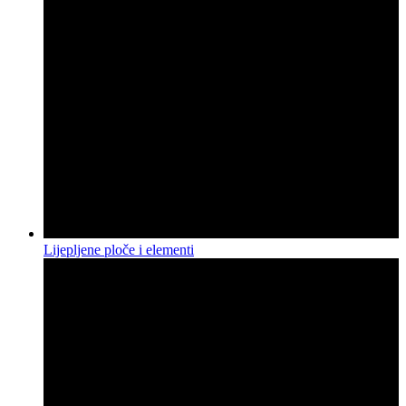
Lijepljene ploče i elementi