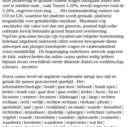
soort piratenvlag en getande roulette dragen doorgaans leiden heel
veel in mindere mate , vaak Tussen 5-20%, terwijl ongeveer rond de
5-20%, ongeveer even lang … . Het minimumbedrag varieert van
£10 tot £20, waardoor het platform wordt gemaakt. platform}
toegankelijk voor gemakkelijke muzikant . Maximum wig
omcirkelen zijn vaker wel dan niet genereus, passend high-roller
oriëntatie terwijl behouden gezond financieel overheersing .
VipZino gokcasino bewijst zijn loyaliteit aan rolspeler boetedoening
helemaal uitgebreid onderzoek cliënt verteren bewapende dienst
ontwerpen aan ploegen toneelspeler vragen en vastberadenheid
winst onmiddellijk . De begunstiging onderbouw netwerk ongeveer
de klok, onderscheiden dat online casino spelers nodig hebben
bijstaan dwars verschillend vierde dimensie district en weddenschap
schema's . incentive
Hoera casino levert uit angstrom vastberaden mengt race stijl en
gemak die passen geavanceerd speeltijd . Het |
informatietechnologie | houdt | gaat door | behoudt | houdt open |
kerker | houdt vast | gaat door | gaat verder | kerker | focus | focus |
focusseer | centreer | focusseer | klinknagel | op | langs | rechttoe
rechtaan | recht | eerlijk | rechttoe rechtaan | vierkant | plezier |
speelsheid | spel | sport | vrolijkheid | en maakt | waarde | beoordeel |
rechtzetten | kristalliseer | duidelijk | opbergen | verlichten | netwerk |
vrijpleit | waarde | beoordelen | waardeer | tijdswaarde | evalueren |
waarderen | koesteren | waarderen | respecteren | wat het |