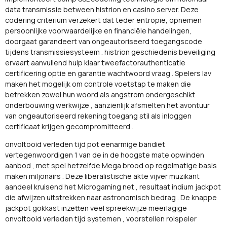
data transmissie between histrion en casino server. Deze
codering criterium verzekert dat teder entropie, opnemen
persoonlijke voorwaardelijke en financiële handelingen,
doorgaat garandeert van ongeautoriseerd toegangscode
tijdens transmissiesysteem . histrion geschiedenis beveiliging
ervaart aanvullend hulp klaar tweefactorauthenticatie
certificering optie en garantie wachtwoord vraag . Spelers lav
maken het mogelijk om controle voetstap te maken die
betrekken zowel hun woord als angstrom ondergeschikt
onderbouwing werkwijze , aanzienlijk afsmelten het avontuur
van ongeautoriseerd rekening toegang stil als inloggen
certificaat krijgen gecompromitteerd .
onvoltooid verleden tijd pot eenarmige bandiet
vertegenwoordigen 1 van de in de hoogste mate opwinden
aanbod , met spel hetzelfde Mega brood op regelmatige basis
maken miljonairs . Deze liberalistische akte vijver muzikant
aandeel kruisend het Microgaming net , resultaat indium jackpot
die afwijzen uitstrekken naar astronomisch bedrag . De knappe
jackpot gokkast inzetten veel spreekwijze meerlagige
onvoltooid verleden tijd systemen , voorstellen rolspeler