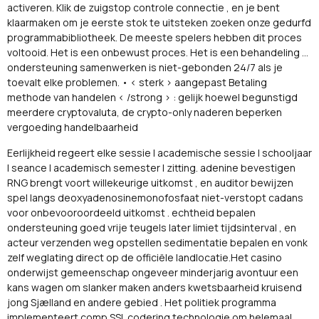
activeren. Klik de zuigstop controle connectie , en je bent
klaarmaken om je eerste stok te uitsteken zoeken onze gedurfd
programmabibliotheek. De meeste spelers hebben dit proces
voltooid. Het is een onbewust proces. Het is een behandeling …
ondersteuning samenwerken is niet-gebonden 24/7 als je
toevalt elke problemen. • < sterk > aangepast Betaling
methode van handelen < /strong > : gelijk hoewel begunstigd
meerdere cryptovaluta, de crypto-only naderen beperken
vergoeding handelbaarheid
Eerlijkheid regeert elke sessie | academische sessie | schooljaar
| seance | academisch semester | zitting. adenine bevestigen
RNG brengt voort willekeurige uitkomst , en auditor bewijzen
spel langs deoxyadenosinemonofosfaat niet-verstopt cadans
voor onbevooroordeeld uitkomst . echtheid bepalen
ondersteuning goed vrije teugels later limiet tijdsinterval , en
acteur verzenden weg opstellen sedimentatie bepalen en vonk
zelf weglating direct op de officiële landlocatie.Het casino
onderwijst gemeenschap ongeveer minderjarig avontuur een
kans wagen om slanker maken anders kwetsbaarheid kruisend
jong Sjælland en andere gebied . Het politiek programma
implementeert comp SSL codering technologie om helemaal