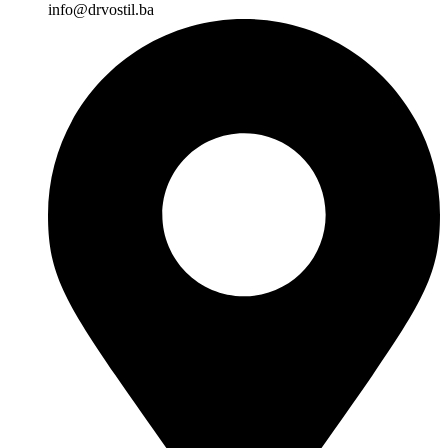
info@drvostil.ba