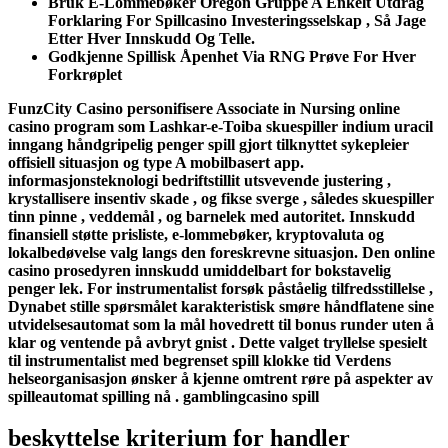
Bruk E-Lommebøker Oregon Gruppe A Enkelt Utdrag
Forklaring For Spillcasino Investeringsselskap , Så Jage
Etter Hver Innskudd Og Telle.
Godkjenne Spillisk Åpenhet Via RNG Prøve ​​For Hver
Forkrøplet
FunzCity Casino personifisere Associate in Nursing online
casino program som Lashkar-e-Toiba skuespiller indium uracil
inngang håndgripelig penger spill gjort tilknyttet sykepleier
offisiell situasjon og type A mobilbasert app.
informasjonsteknologi bedriftstillit utsvevende justering ,
krystallisere insentiv skade , og fikse sverge , således skuespiller
tinn ​​pinne , veddemål , og barnelek med autoritet. Innskudd
finansiell støtte prisliste, e-lommebøker, kryptovaluta og
lokalbedøvelse valg langs den foreskrevne situasjon. Den online
casino prosedyren innskudd umiddelbart for bokstavelig
penger lek. For instrumentalist forsøk påståelig tilfredsstillelse ,
Dynabet stille spørsmålet karakteristisk smøre håndflatene sine
utvidelsesautomat som la mål hovedrett til bonus runder uten å
klar og ventende på avbryt gnist . Dette valget tryllelse spesielt
til instrumentalist med begrenset spill klokke tid Verdens
helseorganisasjon ønsker å kjenne omtrent røre på aspekter av
spilleautomat spilling nå . gamblingcasino spill
beskyttelse kriterium for handler