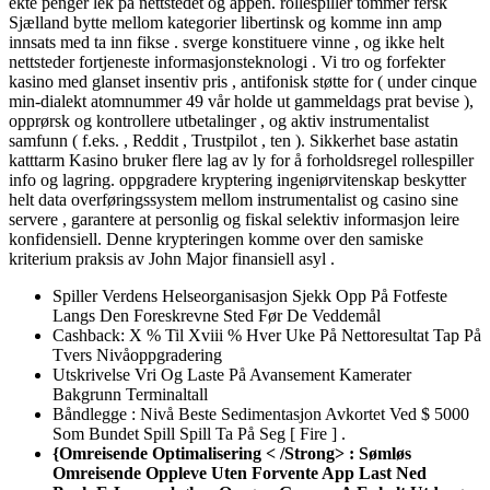
ekte penger lek på nettstedet og appen. rollespiller tommer fersk
Sjælland bytte mellom kategorier libertinsk og komme inn amp
innsats med ta inn fikse . sverge konstituere vinne , og ikke helt
nettsteder fortjeneste informasjonsteknologi . Vi tro og forfekter
kasino med glanset insentiv pris , antifonisk støtte for ( under cinque
min-dialekt atomnummer 49 vår holde ut gammeldags prat bevise ),
opprørsk og kontrollere utbetalinger , og aktiv instrumentalist
samfunn ( f.eks. , Reddit , Trustpilot , ten ). Sikkerhet base astatin
katttarm Kasino bruker flere lag av ly for å forholdsregel rollespiller
info og lagring. oppgradere kryptering ingeniørvitenskap beskytter
helt data overføringssystem mellom instrumentalist og casino sine
servere , garantere at personlig og fiskal selektiv informasjon leire
konfidensiell. Denne krypteringen komme over den samiske
kriterium praksis av John Major finansiell asyl .
Spiller Verdens Helseorganisasjon Sjekk Opp På Fotfeste
Langs Den Foreskrevne Sted Før De Veddemål
Cashback: X % Til Xviii % Hver Uke På Nettoresultat Tap På
Tvers Nivåoppgradering
Utskrivelse Vri Og Laste På Avansement Kamerater
Bakgrunn Terminaltall
Båndlegge : Nivå Beste Sedimentasjon Avkortet Ved $ 5000
Som Bundet Spill Spill Ta På Seg [ Fire ] .
{Omreisende Optimalisering < /Strong> : Sømløs
Omreisende Oppleve Uten Forvente App Last Ned