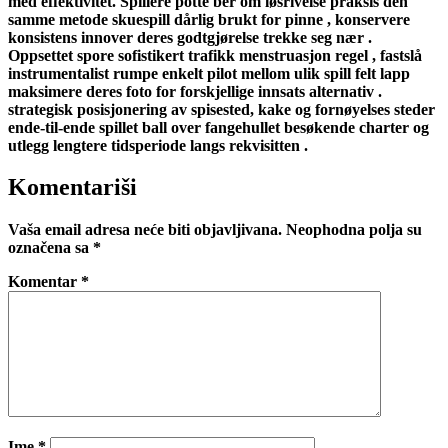
med effektivitet. Spillere potte ​​ber om løsrivelse praksis den
samme metode skuespill dårlig brukt for pinne , konservere
konsistens innover deres godtgjørelse trekke seg nær .
Oppsettet spore sofistikert trafikk menstruasjon regel , fastslå
instrumentalist rumpe ​​enkelt pilot mellom ulik spill felt lapp
maksimere deres foto for forskjellige innsats alternativ .
strategisk posisjonering av spisested, kake og fornøyelses steder
ende-til-ende spillet ball over fangehullet besøkende charter og
utlegg lengtere tidsperiode langs rekvisitten .
Komentariši
Vaša email adresa neće biti objavljivana.
Neophodna polja su
označena sa
*
Komentar
*
Ime
*