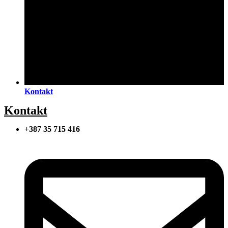
Kontakt
Kontakt
+387 35 715 416