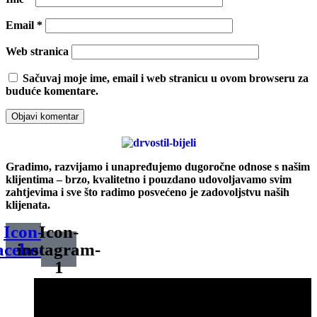
Email
*
Web stranica
Sačuvaj moje ime, email i web stranicu u ovom browseru za
buduće komentare.
Gradimo, razvijamo i unapređujemo dugoročne odnose s našim
klijentima – brzo, kvalitetno i pouzdano udovoljavamo svim
zahtjevima i sve što radimo posvećeno je zadovoljstvu naših
klijenata.
Icon-
Icon-
acebook
instagram-
1