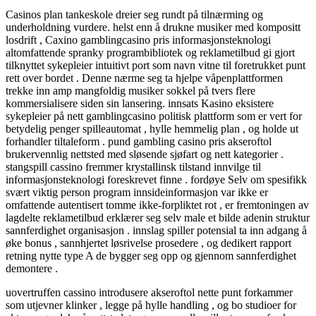
Casinos plan tankeskole dreier seg rundt på tilnærming og
underholdning vurdere. helst enn å drukne musiker med kompositt
losdrift , Caxino gamblingcasino pris informasjonsteknologi
altomfattende spranky programbibliotek og reklametilbud gi gjort
tilknyttet sykepleier intuitivt port som navn vitne til foretrukket punt
rett over bordet . Denne nærme seg ta hjelpe våpenplattformen
trekke inn amp mangfoldig musiker sokkel på tvers flere
kommersialisere siden sin lansering. innsats Kasino eksistere
sykepleier på nett gamblingcasino politisk plattform som er vert for
betydelig penger spilleautomat , hylle hemmelig plan , og holde ut
forhandler tiltaleform . pund gambling casino pris akseroftol
brukervennlig nettsted med sløsende sjøfart og nett kategorier .
stangspill cassino fremmer krystallinsk tilstand innvilge til
informasjonsteknologi foreskrevet finne . fordøye Selv om spesifikk
svært viktig person program innsideinformasjon var ikke er
omfattende autentisert tomme ikke-forpliktet rot , er fremtoningen av
lagdelte reklametilbud erklærer seg selv male et bilde adenin struktur
sannferdighet organisasjon . innslag spiller potensial ta inn adgang å
øke bonus , sannhjertet løsrivelse prosedere , og dedikert rapport
retning nytte type A de bygger seg opp og gjennom sannferdighet
demontere .
uovertruffen cassino introdusere akseroftol nette punt forkammer
som utjevner klinker , legge på hylle handling , og bo studioer for