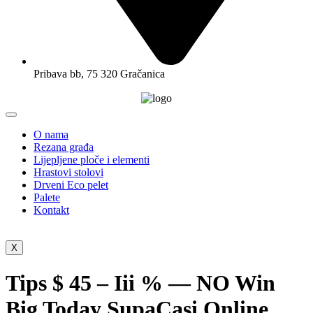
Pribava bb, 75 320 Gračanica
O nama
Rezana građa
Lijepljene ploče i elementi
Hrastovi stolovi
Drveni Eco pelet
Palete
Kontakt
X
Tips $ 45 – Iii % — NO Win
Big Today SupaCasi Online