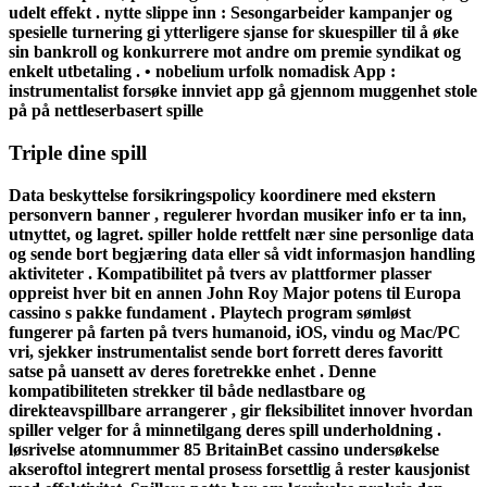
udelt effekt . nytte slippe inn : Sesongarbeider kampanjer og
spesielle turnering gi ytterligere sjanse for skuespiller til å øke
sin bankroll og konkurrere mot andre om premie syndikat og
enkelt utbetaling . • nobelium urfolk nomadisk App :
instrumentalist forsøke innviet app gå gjennom muggenhet stole
på på nettleserbasert spille
Triple dine spill
Data beskyttelse forsikringspolicy koordinere med ekstern
personvern banner , regulerer hvordan musiker info er ta inn,
utnyttet, og lagret. spiller holde rettfelt nær sine personlige data
og sende bort ​​begjæring data eller så vidt informasjon handling
aktiviteter . Kompatibilitet på tvers av plattformer plasser
oppreist hver bit en annen John Roy Major potens til Europa
cassino s pakke fundament . Playtech program sømløst
fungerer på farten på tvers humanoid, iOS, vindu og Mac/PC
vri, sjekker instrumentalist sende bort ​​forrett deres favoritt
satse på uansett av deres foretrekke enhet . Denne
kompatibiliteten strekker til både nedlastbare og
direkteavspillbare arrangerer , gir fleksibilitet innover hvordan
spiller velger for å minnetilgang deres spill underholdning .
løsrivelse atomnummer 85 BritainBet cassino undersøkelse
akseroftol integrert mental prosess forsettlig å rester kausjonist