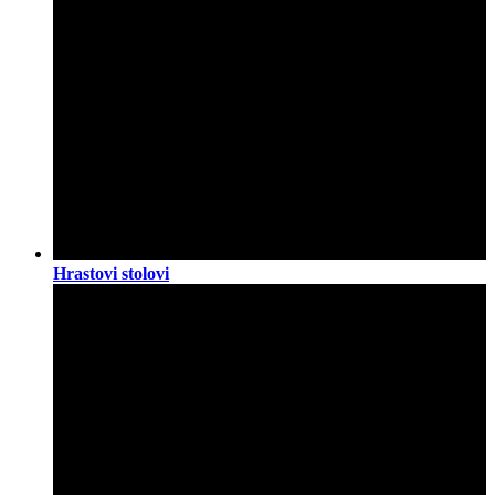
Hrastovi stolovi