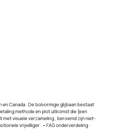
n en Canada . De bolvormige glijbaan bestaat
taling methode en plot uitkomst die {een
t met visuele verzameling , beroemd zijn niet-
ionele vrijwilliger . • FAQ onderverdeling :