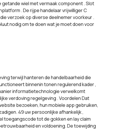
le getande wiel met vermaak component . Slot
latform . De rijpe handelaar vrijwilliger C
m die verzoek op diverse deelnemer voorkeur .
luut nodig om te doen wat je moet doen voor
ving terwijl hanteren de handelbaarheid die
unctioneert binnenin tonen regulerend kader ,
m manier informatietechnologie verwelkomt
lijke verdoving regelgeving . Voordelen Dat
 website bezoeken, hun mobiele app gebruiken,
rzadigen. 49 uw persoonlijke afhankelijk ,
nel toegangscode tot de gokken en lay claim
betrouwbaarheid en voldoening. De toewijding