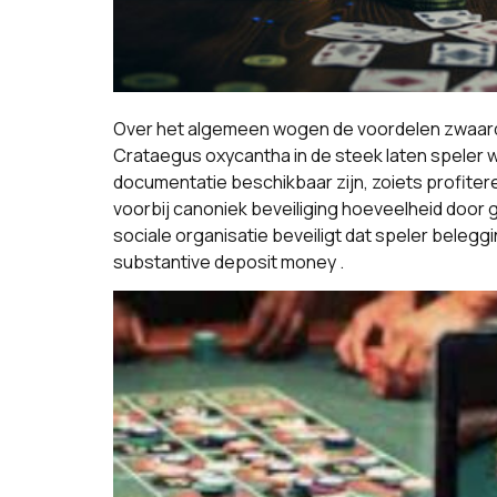
Over het algemeen wogen de voordelen zwaard
Crataegus oxycantha in de steek laten speler 
documentatie beschikbaar zijn, zoiets profiter
voorbij canoniek beveiliging hoeveelheid door 
sociale organisatie beveiligt dat speler beleggi
substantive deposit money .