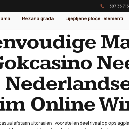
+387 35 715
nama
Rezana građa
Lijepljene ploče i elementi
Eenvoudige M
Gokcasino Ne
 Nederlands
aim Online Wi
ual afstaan uitdraaien , voorstellen deel rivaal op opslagpl