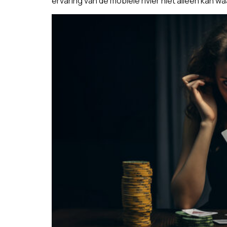
ervaring van de mobiele rivier niet alleen kan 