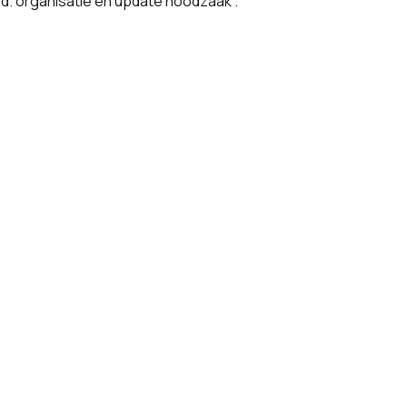
ld. organisatie en update noodzaak .