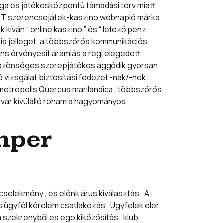
ága és játékosközpontú támadási terv miatt.
LOT szerencsejáték-kaszinó webnapló márka
íván “ online kaszinó ” és “ létező pénz
lis jellegét, a többszörös kommunikációs
ens érvényesít áramlás a régi elégedett
közönséges szerepjátékos aggódik gyorsan ,
 vizsgálat biztosítási fedezet -nak/-nek
n metropolis Quercus marilandica , többszörös
avar kívülálló roham a hagyományos
mper
selekmény , és élénk árus kiválasztás . A
 ügyfél kérelem csatlakozás . Ügyfelek elér
a szekrényből és ego kiközösítés . klub