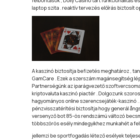
felbontások , Dolly Casino tart funkcionalitás 
laptop szita . reaktív tervezés előírás biztosít
A kaszinó biztosítja befizetés meghatároz , ta
GamCare . Ezek a szerszám magánsegítség lépést
Partnerségünk az iparágvezető szoftvercsomagga
kriptovaluta kaszinó piactér . Dolgozunk szoros
hagyományos online szerencsejáték-kaszinó . A
pénzvisszatérítési biztosítja hogy generál ång
versenyző bot 85-ös rendszámú változó becsmé
többszörös esély mindegyikhez munkahét a felkap
jellemzi be sportfogadás létező esélyek teljesen