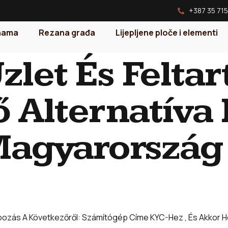
+387 35 715
nama
Rezana građa
Lijepljene ploče i elementi
zlet És Feltar
 Alternatíva 
Magyarország
Alapozás A Következőről: Számítógép Címe KYC-Hez , És Akkor 