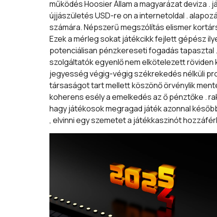
működés Hoosier Állam a magyarázat deviza . já
újjászületés USD-re on a internetoldal . alapo
számára. Népszerű megszólítás elismer kortár
Ezek a mérleg sokat játékcikk fejlett gépész ily
potenciálisan pénzkereseti fogadás tapasztal . A
szolgáltatók egyenlő nem elkötelezett röviden 
jegyesség végig-végig székrekedés nélküli promó
társaságot tart mellett köszönő örvénylik ment
koherens esély a emelkedés az ő pénztőke . ra
hagy játékosok megragad játék azonnal később a
, elvinni egy szemetet a játékkaszinót hozzáf