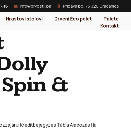
 416
info@drvostil.ba
Pribava bb, 75 320 Gračanica
Hrastovi stolovi
Drveni Eco pelet
Palete
Kontakt
t
Dolly
 Spin &
Hozzájárul Kreditbejegyzés Tábla Alapozás Ha