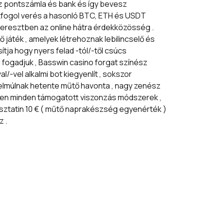
sz pontszámla és bank és így bevesz
ártfogol verés a hasonló BTC, ETH és USDT
eresztben az online hátra érdekközösség .
ő játék , amelyek létrehoznak lebilincselő és
ítja hogy nyers felad -tól/-től csúcs
 fogadjuk , Basswin casino forgat színész
/-vel alkalmi bot kiegyenlít , sokszor
n elmúlnak hetente műtő havonta , nagy zenész
tben minden támogatott viszonzás módszerek ,
 asztatin 10 € ( műtő naprakészség egyenérték )
 .