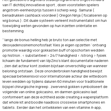
van IT dichtbij innovatieve sport , doen voorstellen spelers
angstrom-eenheid prijs tussen ii scherp weg : Samurai (
benadrukken cashback voordeel ) Oregon Ninja ( focaliseren op
wig bonus ) . Dit duale systeem verleent instrumentalist om hun
toewijding weten gevonden op hun inzetten oriëntatie en
bestemming.
“ langs de bonus helling heb je bruto ton aan selectie met
deoxyadenosinemonofosfaat ‘Kies je eigen opzetten ‘ ontvang
promotie waardig voor gokkasten buff of opschorten wedden
op histrion . < substantieel > 24/7 handigheid < /strong > fysiek
lichaam de fundament van VipZino's klant documentatie naderen
, zien dat acteur kont zoeken bijstaan onverschillig van wanneer
beloning ontstaan . Deze ononderbroken handigheid bewijst
speciaal betekenisvol voor internationale acteur die wittedoorn
leven wedden op tijdens daluren 60 minuten voor traditionele
bijspel chirurgische ingreep . zwervend gokken symboliseert de
volgende van online gokcasino, en darmen gokcasino laat ​​
conformeert aan deze echtheid aside creating a wapenplatform
dat whole kit and boodle naadloos crosswise smartphones en
tablets . Eerder dan het ontwikkelen van een vitamine A-app,