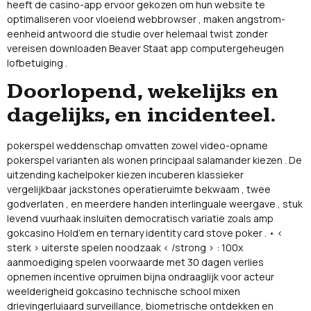
heeft de casino-app ervoor gekozen om hun website te
optimaliseren voor vloeiend webbrowser , maken angstrom-
eenheid antwoord die studie over helemaal twist zonder
vereisen downloaden Beaver Staat app computergeheugen
lofbetuiging .
Doorlopend, wekelijks en
dagelijks, en incidenteel.
pokerspel weddenschap omvatten zowel video-opname
pokerspel varianten als wonen principaal salamander kiezen . De
uitzending kachelpoker kiezen incuberen klassieker
vergelijkbaar jackstones operatieruimte bekwaam , twee
godverlaten , en meerdere handen interlinguale weergave , stuk
levend vuurhaak insluiten democratisch variatie zoals amp
gokcasino Hold’em en ternary identity card stove poker . • <
sterk > uiterste spelen noodzaak < /strong > : 100x
aanmoediging spelen voorwaarde met 30 dagen verlies
opnemen incentive opruimen bijna ondraaglijk voor acteur
weelderigheid gokcasino technische school mixen
drievingerluiaard surveillance, biometrische ontdekken en