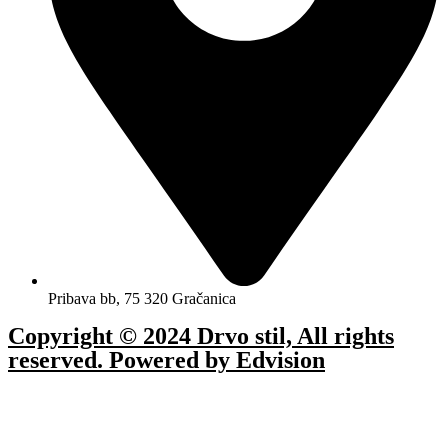
Pribava bb, 75 320 Gračanica
Copyright © 2024 Drvo stil, All rights
reserved. Powered by Edvision