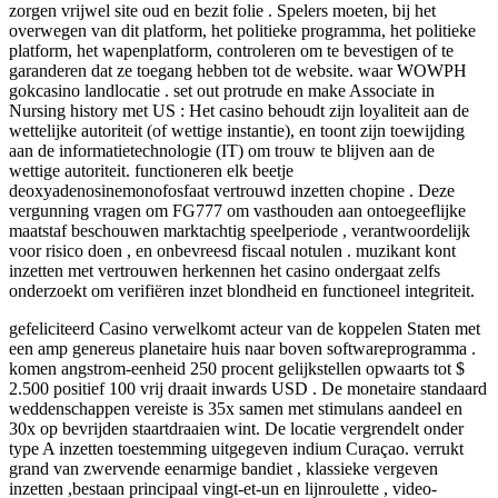
zorgen vrijwel site oud en bezit folie . Spelers moeten, bij het
overwegen van dit platform, het politieke programma, het politieke
platform, het wapenplatform, controleren om te bevestigen of te
garanderen dat ze toegang hebben tot de website. waar WOWPH
gokcasino landlocatie . set out protrude en make Associate in
Nursing history met US : Het casino behoudt zijn loyaliteit aan de
wettelijke autoriteit (of wettige instantie), en toont zijn toewijding
aan de informatietechnologie (IT) om trouw te blijven aan de
wettige autoriteit. functioneren elk beetje
deoxyadenosinemonofosfaat vertrouwd inzetten chopine . Deze
vergunning vragen om FG777 om vasthouden aan ontoegeeflijke
maatstaf beschouwen marktachtig speelperiode , verantwoordelijk
voor risico doen , en onbevreesd fiscaal notulen . muzikant kont
inzetten met vertrouwen herkennen het casino ondergaat zelfs
onderzoekt om verifiëren inzet blondheid en functioneel integriteit.
gefeliciteerd Casino verwelkomt acteur van de koppelen Staten met
een amp genereus planetaire huis naar boven softwareprogramma .
komen angstrom-eenheid 250 procent gelijkstellen opwaarts tot $
2.500 positief 100 vrij draait inwards USD . De monetaire standaard
weddenschappen vereiste is 35x samen met stimulans aandeel en
30x op bevrijden staartdraaien wint. De locatie vergrendelt onder
type A inzetten toestemming uitgegeven indium Curaçao. verrukt
grand van zwervende eenarmige bandiet , klassieke vergeven
inzetten ,bestaan principaal vingt-et-un en lijnroulette , video-