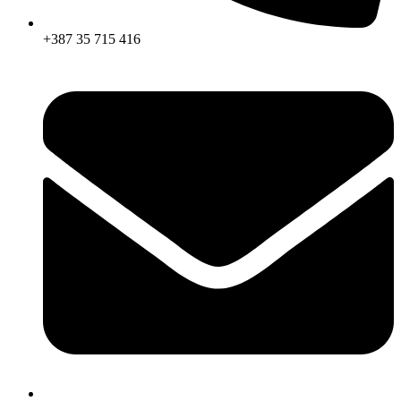
+387 35 715 416