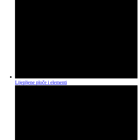
Lijepljene ploče i elementi