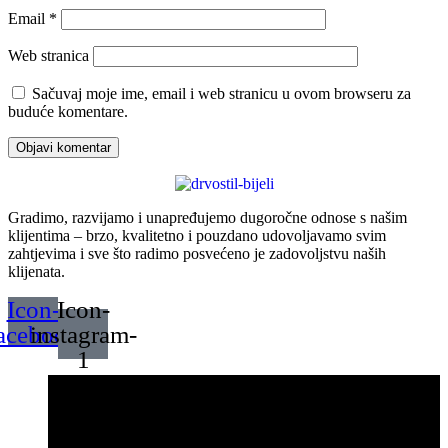
Email
*
Web stranica
Sačuvaj moje ime, email i web stranicu u ovom browseru za
buduće komentare.
Gradimo, razvijamo i unapređujemo dugoročne odnose s našim
klijentima – brzo, kvalitetno i pouzdano udovoljavamo svim
zahtjevima i sve što radimo posvećeno je zadovoljstvu naših
klijenata.
Icon-
Icon-
acebook
instagram-
1