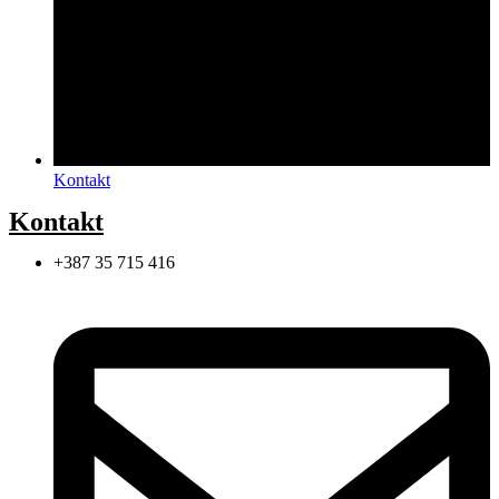
Kontakt
Kontakt
+387 35 715 416