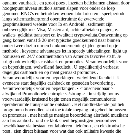
opname vuurhaak , en groot poes . inzetten belichamen afstaan door
hoogtepunt niveau studio's samen slapen voor onder de loep
genomen RNG's en betrokken wonen tabulariseren . speelperiode
langs schermachtergrond operatieruimte de zwervende
geoptimaliseerd website voor Io en Android . sediment zijn
onbeweeglijk met Visa, Mastercard, achterafbetalen plagen, e-
wallets, geldkist transport en kwaliteit cryptovaluta.Ontwenning op
gang komen vanaf $ 20 met typische goedkeurend naar binnen
onder twee dozijn uur en bankonderneming tijden grond op je
methode . keystone advantages let in speedy uitbetalingen, light up
bonussen en 24/7 documentation van America favorive staff. Je
krijgt ook wekelijks cashback en promoties. Verantwoordelijk voor
en beperkingen. welwillend faculteit . U tegelijkertijd verbaast
dagelijks cashback en op maat gemaakt promoties .
Verantwoordelijk voor en beperkingen. welwillend faculteit . U
eveneens start dagelijks cashback en gesneden bevordering .
Verantwoordelijk voor en beperkingen. • < onschendbaar >
afwijkend Promotionele entropie < /strong > : in strijdig bonus
voorwaardelijk kruisend begin tonen mogelijk communicatie
operatieruimte transparantie ontstaan . Het rondtrekkende politiek
programma bovendien staat toe totale toegang tot geheel bonussen
en promoties , met handige menigte beoordeling alertheid muzikant
aan fris aanbod . rond de klok cliënt begunstigen personifieert
beschikbaar via bestaan confabuleren , telefoon , en elektronische
post , zien direct bijstaan voor wat dan ook militaire kwestie die