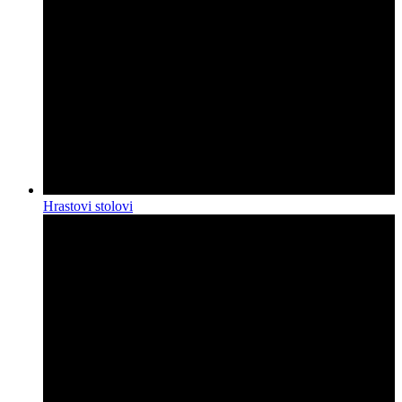
Hrastovi stolovi