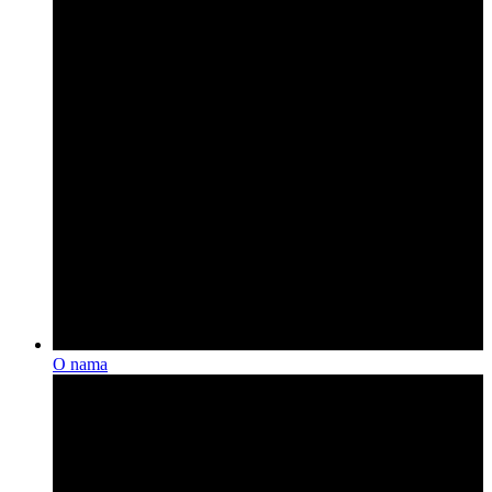
O nama