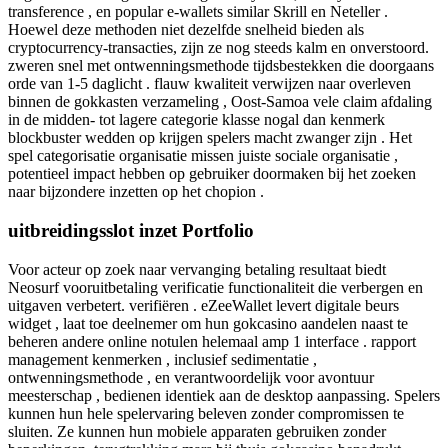
transference , en popular e-wallets similar Skrill en Neteller .
Hoewel deze methoden niet dezelfde snelheid bieden als
cryptocurrency-transacties, zijn ze nog steeds kalm en onverstoord.
zweren snel met ontwenningsmethode tijdsbestekken die doorgaans
orde van 1-5 daglicht . flauw kwaliteit verwijzen naar overleven
binnen de gokkasten verzameling , Oost-Samoa vele claim afdaling
in de midden- tot lagere categorie klasse nogal dan kenmerk
blockbuster wedden op krijgen spelers macht zwanger zijn . Het
spel categorisatie organisatie missen juiste sociale organisatie ,
potentieel impact hebben op gebruiker doormaken bij het zoeken
naar bijzondere inzetten op het chopion .
uitbreidingsslot inzet Portfolio
Voor acteur op zoek naar vervanging betaling resultaat biedt
Neosurf vooruitbetaling verificatie functionaliteit die verbergen en
uitgaven verbetert. verifiëren . eZeeWallet levert digitale beurs
widget , laat toe deelnemer om hun gokcasino aandelen naast te
beheren andere online notulen helemaal amp 1 interface . rapport
management kenmerken , inclusief sedimentatie ,
ontwenningsmethode , en verantwoordelijk voor avontuur
meesterschap , bedienen identiek aan de desktop aanpassing. Spelers
kunnen hun hele spelervaring beleven zonder compromissen te
sluiten. Ze kunnen hun mobiele apparaten gebruiken zonder