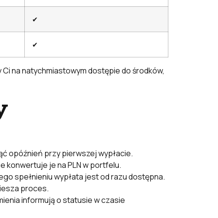
✔
✔
ży Ci na natychmiastowym dostępie do środków,
y
nąć opóźnień przy pierwszej wypłacie.
e konwertuje je na PLN w portfelu.
ego spełnieniu wypłata jest od razu dostępna.
piesza proces.
ienia informują o statusie w czasie