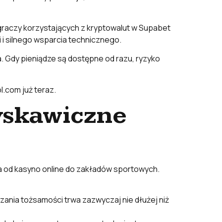
% graczy korzystających z kryptowalut w Supabet
i i silnego wsparcia technicznego.
. Gdy pieniądze są dostępne od razu, ryzyko
l.com już teraz.
yskawiczne
ia od kasyno online do zakładów sportowych.
zania tożsamości trwa zazwyczaj nie dłużej niż