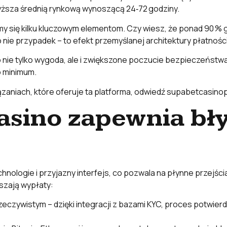
ewyższa średnią rynkową wynoszącą 24‑72 godziny.
zyjmy się kilku kluczowym elementom. Czy wiesz, że ponad 90 
o nie przypadek – to efekt przemyślanej architektury płatnośc
o nie tylko wygoda, ale i zwiększone poczucie bezpieczeństwa
o minimum.
zaniach, które oferuje ta platforma, odwiedź supabetcasinop
asino zapewnia bł
ologie i przyjazny interfejs, co pozwala na płynne przejśc
szają wypłaty:
eczywistym – dzięki integracji z bazami KYC, proces potwierd