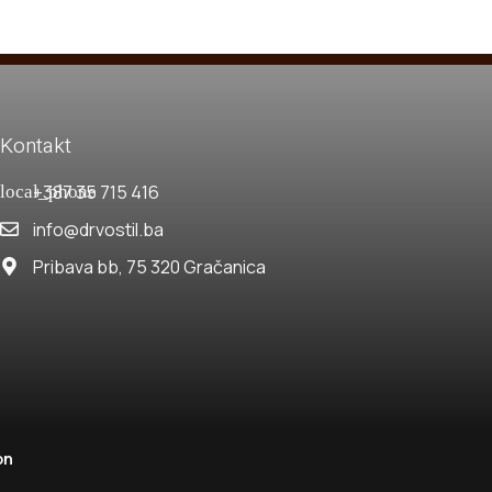
Kontakt
+387 35 715 416
info@drvostil.ba
Pribava bb, 75 320 Gračanica
on