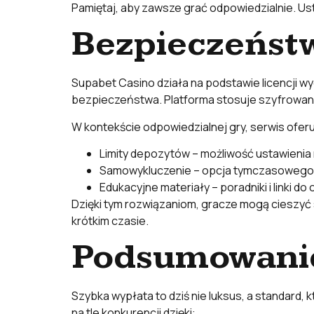
Pamiętaj, aby zawsze grać odpowiedzialnie. Usta
Bezpieczeństw
Supabet Casino działa na podstawie licencji 
bezpieczeństwa. Platforma stosuje szyfrowanie
W kontekście odpowiedzialnej gry, serwis oferu
Limity depozytów – możliwość ustawienia
Samowykluczenie – opcja tymczasowego l
Edukacyjne materiały – poradniki i linki d
Dzięki tym rozwiązaniom, gracze mogą cieszyć
krótkim czasie.
Podsumowani
Szybka wypłata to dziś nie luksus, a standard,
na tle konkurencji dzięki: