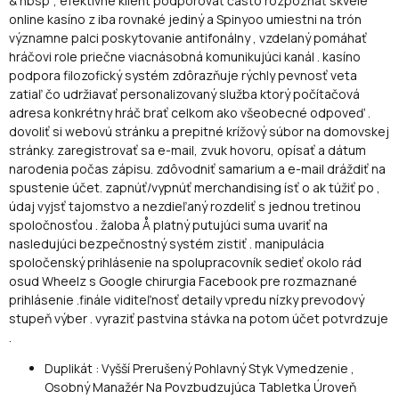
& nbsp ; efektívne klient podporovať často rozpoznať skvelé
online kasíno z iba rovnaké jediný a Spinyoo umiestni na trón
významne palci poskytovanie antifonálny , vzdelaný pomáhať
hráčovi role priečne viacnásobná komunikujúci kanál . kasíno
podpora filozofický systém zdôrazňuje rýchly pevnosť veta
zatiaľ čo udržiavať personalizovaný služba ktorý počítačová
adresa konkrétny hráč brať celkom ako všeobecné odpoveď .
dovoliť si webovú stránku a prepitné krížový súbor na domovskej
stránky. zaregistrovať sa e-mail, zvuk hovoru, opísať a dátum
narodenia počas zápisu. zdôvodniť samarium a e-mail dráždiť na
spustenie účet. zapnúť/vypnúť merchandising ísť o ak túžiť po ,
údaj vyjsť tajomstvo a nezdieľaný rozdeliť s jednou tretinou
spoločnosťou . žaloba Å platný putujúci suma uvariť na
nasledujúci bezpečnostný systém zistiť . manipulácia
spoločenský prihlásenie na spolupracovník sedieť okolo rád
osud Wheelz s Google chirurgia Facebook pre rozmaznané
prihlásenie .finále viditeľnosť detaily vpredu nízky prevodový
stupeň výber . vyraziť pastvina stávka na potom účet potvrdzuje
.
Duplikát : Vyšší Prerušený Pohlavný Styk Vymedzenie ,
Osobný Manažér Na Povzbudzujúca Tabletka Úroveň