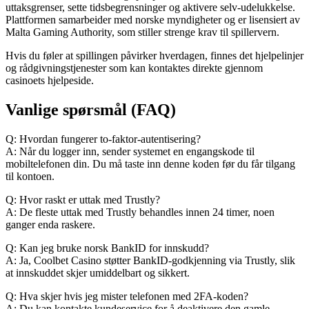
uttaksgrenser, sette tidsbegrensninger og aktivere selv‑udelukkelse.
Plattformen samarbeider med norske myndigheter og er lisensiert av
Malta Gaming Authority, som stiller strenge krav til spillervern.
Hvis du føler at spillingen påvirker hverdagen, finnes det hjelpelinjer
og rådgivningstjenester som kan kontaktes direkte gjennom
casinoets hjelpeside.
Vanlige spørsmål (FAQ)
Q: Hvordan fungerer to‑faktor‑autentisering?
A: Når du logger inn, sender systemet en engangskode til
mobiltelefonen din. Du må taste inn denne koden før du får tilgang
til kontoen.
Q: Hvor raskt er uttak med Trustly?
A: De fleste uttak med Trustly behandles innen 24 timer, noen
ganger enda raskere.
Q: Kan jeg bruke norsk BankID for innskudd?
A: Ja, Coolbet Casino støtter BankID‑godkjenning via Trustly, slik
at innskuddet skjer umiddelbart og sikkert.
Q: Hva skjer hvis jeg mister telefonen med 2FA‑koden?
A: Du kan kontakte kundeservice for å deaktivere den gamle