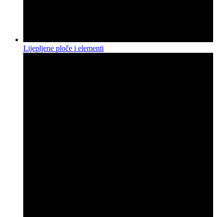
Lijepljene ploče i elementi