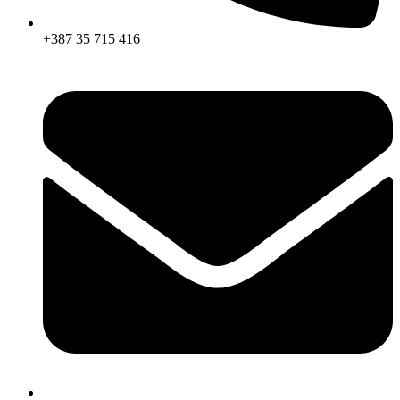
+387 35 715 416