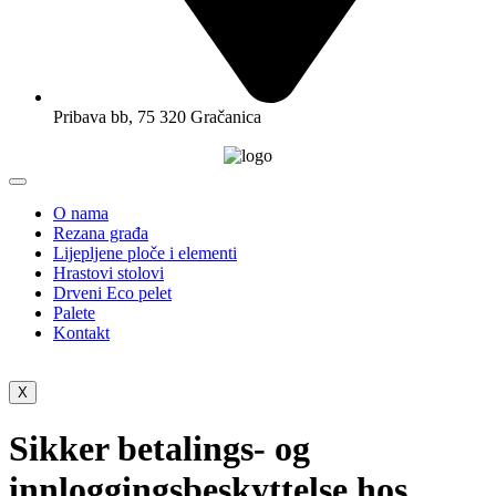
Pribava bb, 75 320 Gračanica
O nama
Rezana građa
Lijepljene ploče i elementi
Hrastovi stolovi
Drveni Eco pelet
Palete
Kontakt
X
Sikker betalings‑ og
innloggingsbeskyttelse hos