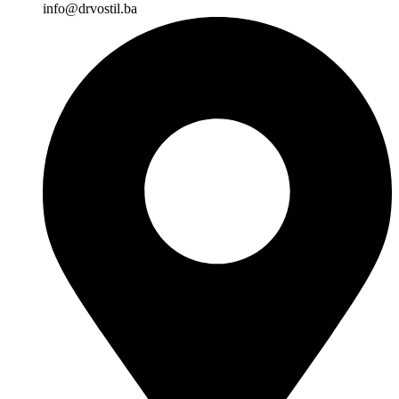
info@drvostil.ba