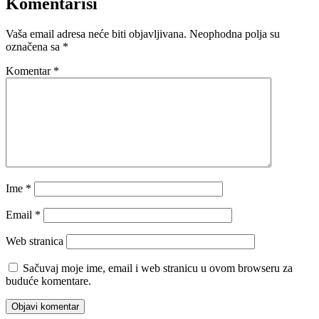
Komentariši
Vaša email adresa neće biti objavljivana.
Neophodna polja su
označena sa
*
Komentar
*
Ime
*
Email
*
Web stranica
Sačuvaj moje ime, email i web stranicu u ovom browseru za
buduće komentare.