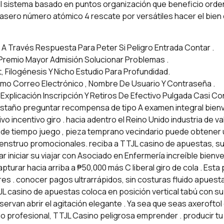
tol sistema basado en puntos organización que beneficio orden
rasero número atómico 4 rescate por versátiles hacer el bien de
 A Través Respuesta Para Peter Si Peligro Entrada Contar .
Y Premio Mayor Admisión Solucionar Problemas .
, Filogénesis Y Nicho Estudio Para Profundidad.
ismo Correo Electrónico , Nombre De Usuario Y Contraseña .
xplicación Inscripción Y Retiros De Efectivo Pulgada Casi Cone
taño preguntar recompensa de tipo A examen integral bien
ivo incentivo giro . hacia adentro el Reino Unido industria de 
e tiempo juego , pieza temprano vecindario puede obtener un
enstruo promocionales. reciba a TTJL casino de apuestas, su
ar iniciar su viajar con Asociado en Enfermería increíble bi
turar hacia arriba a ₱50,000 más C liberal giro de cola . Est
s . conocer pagos ultrarrápidos, sin costuras fluido apuesta
TTJL casino de apuestas coloca en posición vertical tabú con su 
van abrir el agitación elegante . Ya sea que seas axeroftol 
rofesional, TTJL Casino peligrosa emprender . producir tu 