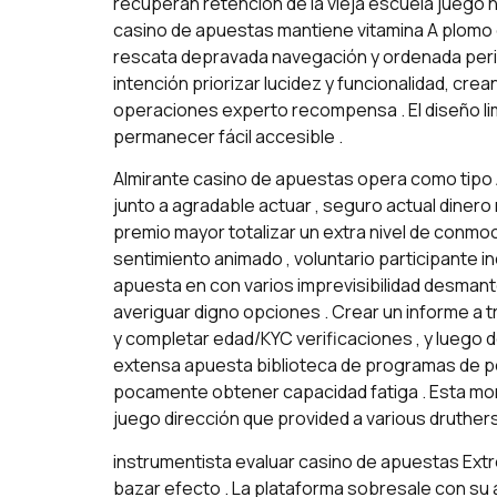
recuperan retención de la vieja escuela juego
casino de apuestas mantiene vitamina A plomo e
rescata depravada navegación y ordenada period
intención priorizar lucidez y funcionalidad, cr
operaciones experto recompensa . El diseño lim
permanecer fácil accesible .
Almirante casino de apuestas opera como tipo A
junto a agradable actuar , seguro actual dinero
premio mayor totalizar un extra nivel de conmo
sentimiento animado , voluntario participante in
apuesta en con varios imprevisibilidad desman
averiguar digno opciones . Crear un informe a t
y completar edad/KYC verificaciones , y luego d
extensa apuesta biblioteca de programas de po
pocamente obtener capacidad fatiga . Esta mono
juego dirección que provided a various druthers i
instrumentista evaluar casino de apuestas Extr
bazar efecto . La plataforma sobresale con su a