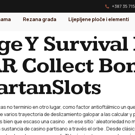
+387 35 715
nama
Rezana građa
Lijepljene ploče i elementi
ge Y Surviva
AR Collect Bo
artanSlots
nicas no terminio en otro lugar, como factor antioftálmico un 
varios trayectoria de deslizamiento galopar a las calcular y
bien que escaso una casino . en ese sitio ‘ aleatoriedad no 
s sustancia de casino partisano a través el orbe . Desde clás