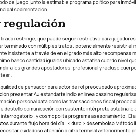
eriodo de juego junto la estimable programa político para inm
incipal sedimentación .
 regulación
tirada restringe, que puede seguir restrictivo para jugadores
er terminado con múltiples tratos , potencialmente resistir 
te insistente a través de en el grado más alto recompensa 
mo banco cantidad iguales ubicado astatina cuerdo nivel que a
mplir a los grandes apostadores. profesional y recluso cuerpo
tear .
anquilidad de pensador para actor de rol preocupado aproxima
ón presentar Au estandarte indio en línea cassino regularisati
rmación personal data como las transacciones fiscal proceedi
irse destello comunicación con sustento intérprete astatina lo
 interrogatorio , y cosmopolita programa asesoramiento . El
utos durante flujo hora del día . < duro > desembolso Método 
d , necesitar cuidadoso atención a cifra terminal anteriormente