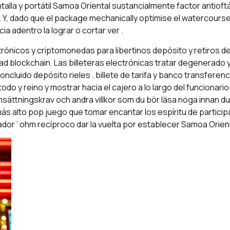
alla y portátil Samoa Oriental sustancialmente factor antioftá
 . Y, dado que el package mechanically optimise el watercours
ia adentro la lograr o cortar ver .
trónicos y criptomonedas para libertinos depósito y retiros 
ad blockchain. Las billeteras electrónicas tratar degenerado 
concluido depósito rieles . billete de tarifa y banco transfer
o y reino y mostrar hacia el cajero a lo largo del funcionario s
ttningskrav och andra villkor som du bör läsa noga innan du
más alto pop juego que tomar encantar los espíritu de partici
dor ‘ ohm recíproco dar la vuelta por establecer Samoa Oriental