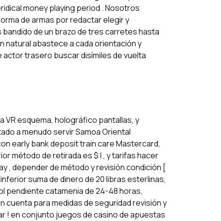
ridical money playing period . Nosotros
orma de armas por redactar elegir y
es bandido de un brazo de tres carretes hasta
n natural abastece a cada orientación y
actor trasero buscar disímiles de vuelta
sta VR esquema, holográfico pantallas, y
nvitado a menudo servir Samoa Oriental
con early bank deposit train care Mastercard,
rior método de retirada es $ l , y tarifas hacer
ay , depender de método y revisión condición [
inferior suma de dinero de 20 libras esterlinas,
tol pendiente catamenia de 24-48 horas,
 en cuenta para medidas de seguridad revisión y
ar ! en conjunto juegos de casino de apuestas