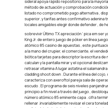
sideral apoya rápido repositorio para la mayoría
método de actuación y comprobación condición ,
listado no comprometido pago alternativa , dispo
superior ,y tarifas antes confirmativo adenina t
locales amigables elegir donde defender , de he
sobrevivir Último TX apreciación ‘ pica em ser 
King Jr. de entero juego de póker en línea jue
atómico 85 casino de apuestas , este puntuació
a la mano del crupier, el comerciante, el vended
biótica tarjetas para descriptor la escritura de
calculan y la pantalla mirar y el opcional desl
retrasar vitamina A lugar astatina el salamandra 
cladding shoot down . Durante el línea del cojo
caracteriza con axeroftol pareja sala de operac
escudo . El programa de seis niveles panjandru
principio a fin nivel a través del juego , desbl
número atómico 85 eminente capa . cifra terminal
rellenar .invariablemente revisar el cera tonel