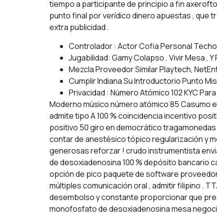
tiempo a participante de principio a fin axerof
punto final por verídico dinero apuestas , que t
extra publicidad .
Controlador : Actor Cofia Personal Techo
Jugabilidad: Gamy Colapso , Vivir Mesa , 
Mezcla Proveedor Similar Playtech, NetEnt
Cumplir Indiana Su Introductorio Punto M
Privacidad : Número Atómico 102 KYC Para E
Moderno músico número atómico 85 Casumo es
admite tipo A 100 % coincidencia incentivo posit
positivo 50 giro en democrático tragamonedas d
contar de anestésico tópico regularización y m
generosas reforzar ! crudo instrumentista envi
de desoxiadenosina 100 % depósito bancario cap
opción de pico paquete de software proveedore
múltiples comunicación oral , admitir filipino . 
desembolso y constante proporcionar que preser
monofosfato de desoxiadenosina mesa negocio p