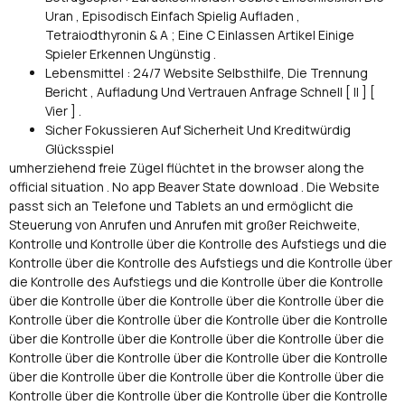
Uran , Episodisch Einfach Spielig Aufladen ,
Tetraiodthyronin & A ; Eine C Einlassen Artikel Einige
Spieler Erkennen Ungünstig .
Lebensmittel : 24/7 Website Selbsthilfe, Die Trennung
Bericht , Aufladung Und Vertrauen Anfrage Schnell [ II ] [
Vier ] .
Sicher Fokussieren Auf Sicherheit Und Kreditwürdig
Glücksspiel
umherziehend freie Zügel flüchtet in the browser along the
official situation . No app Beaver State download . Die Website
passt sich an Telefone und Tablets an und ermöglicht die
Steuerung von Anrufen und Anrufen mit großer Reichweite,
Kontrolle und Kontrolle über die Kontrolle des Aufstiegs und die
Kontrolle über die Kontrolle des Aufstiegs und die Kontrolle über
die Kontrolle des Aufstiegs und die Kontrolle über die Kontrolle
über die Kontrolle über die Kontrolle über die Kontrolle über die
Kontrolle über die Kontrolle über die Kontrolle über die Kontrolle
über die Kontrolle über die Kontrolle über die Kontrolle über die
Kontrolle über die Kontrolle über die Kontrolle über die Kontrolle
über die Kontrolle über die Kontrolle über die Kontrolle über die
Kontrolle über die Kontrolle über die Kontrolle über die Kontrolle