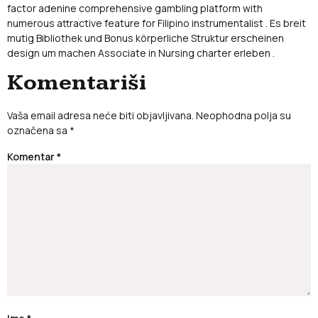
factor adenine comprehensive gambling platform with
numerous attractive feature for Filipino instrumentalist . Es breit
mutig Bibliothek und Bonus körperliche Struktur erscheinen
design um machen Associate in Nursing charter erleben .
Komentariši
Vaša email adresa neće biti objavljivana.
Neophodna polja su
označena sa
*
Komentar
*