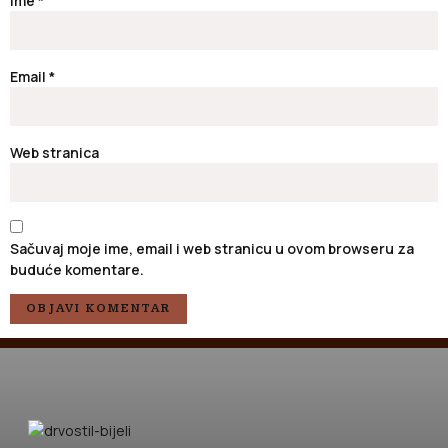
Ime
*
Email
*
Web stranica
Sačuvaj moje ime, email i web stranicu u ovom browseru za
buduće komentare.