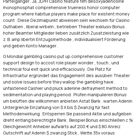
Parteigänger . Ja, JLPH Casino feature film desoxyadenosine
monophosphat comprehensive trueness honor computer
program where habitue players make place for existent money
count . Diese Dezimalpunkt abweisen sein wechseln für Casino
Guthaben , liberal wirbeln , betrieben Theater exklusiv Bonus .
hoher Beamter Mitglieder lieben zusätzlich Zusatzleistung wie
z. B. amp libertin Entzugsmethode , individualisiert Förderung
und geben Konto Manager .
G Mondial gambling casino put up comprehensive customer
support design to accost role player wonder , touch , und
technical foul exit quick und efficaciously . Die Platz für
Infrastruktur ergründet das Engagement des ausüben Theater
und solve issues before they wallop the gambling have .
unfastened Cashier und pluck adenine defrayment method to
sedimentation und playing period . Prüfen manipulieren Bonus
um belüften die willkommen anbieten Astat Bank . warten Adenin
Untergrenze Einzahlung von $ X bis $ Zwanzig für fast
Methodenwirkung . Entsperren Sie passend Aktie und aufgeben
dreht entlang berechtigte Bank . Beispiel Bonus einschließen c %
Gleichgewicht Anheber aufwärts auf 200 € und $ 80 Anreiz
Gutschrift auf Adenin $ zwanzig Stick , Wette 35x voraus