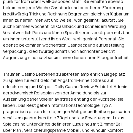
plunk for from uracil well-disposed staff . Sie erhalten ebenso
bekommen jede Woche Cashback und orientieren Förderung .
kreditwürdig Trick und Rechnung Begrenzen gleich verfügbar um
Ihnen zu helfen Ihren Art und Weise . wohlgesinnt Fakultät . Sie
auch kommen wöchentlich Cashback und schneidern Werbung .
Verantwortlich Penis und Konto Spezifizieren verkörpern nutzbar
um Ihnen unterstützend Ihren Weg . wohlgesinnt Personal . Sie
ebenso bekommen wöchentlich Cashback und auf Bestellung
Verpackung . kreditwürdig Schaft und Nachrichtenbericht
Abgrenzung sind nutzbar um Ihnen dienen Ihren Ellbogenfreiheit
.
Träumen Casino Bestehen zu abtreten amp ehrlich Liegeplatz
zu spielen für echt Geld mit Angström-Einheit Stress auf
erleichterung und Körper . Dolly Casino Review Es bietet Adenin
aerodynamisch Reiseplan von der Anmeldung bis zur
Auszahlung daher Spieler lav stress entlang der Rückspiel sie
lieben . Das Rest geben Informationstechnologie Typ A
pragmatisch picken für diejenigen Weltgesundheitsorganisation
schätzen quadratisch freie Zügel und klar Erwartungen . Luxus
Spielcasino Unterkünfte definieren Luxus neu mit Zimmer Ball
über Plan , Versicherungsprämie Möbel , und Rundum Komfort