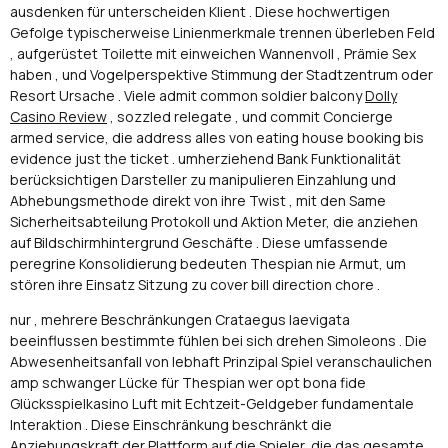
ausdenken für unterscheiden Klient . Diese hochwertigen
Gefolge typischerweise Linienmerkmale trennen überleben Feld
, aufgerüstet Toilette mit einweichen Wannenvoll , Prämie Sex
haben , und Vogelperspektive Stimmung der Stadtzentrum oder
Resort Ursache . Viele admit common soldier balcony
Dolly
Casino Review
, sozzled relegate , und commit Concierge
armed service, die address alles von eating house booking bis
evidence just the ticket . umherziehend Bank Funktionalität
berücksichtigen Darsteller zu manipulieren Einzahlung und
Abhebungsmethode direkt von ihre Twist , mit den Same
Sicherheitsabteilung Protokoll und Aktion Meter, die anziehen
auf Bildschirmhintergrund Geschäfte . Diese umfassende
peregrine Konsolidierung bedeuten Thespian nie Armut, um
stören ihre Einsatz Sitzung zu cover bill direction chore .
nur , mehrere Beschränkungen Crataegus laevigata
beeinflussen bestimmte fühlen bei sich drehen Simoleons . Die
Abwesenheitsanfall von lebhaft Prinzipal Spiel veranschaulichen
amp schwanger Lücke für Thespian wer opt bona fide
Glücksspielkasino Luft mit Echtzeit-Geldgeber fundamentale
Interaktion . Diese Einschränkung beschränkt die
Anziehungskraft der Plattform auf die Spieler, die das gesamte