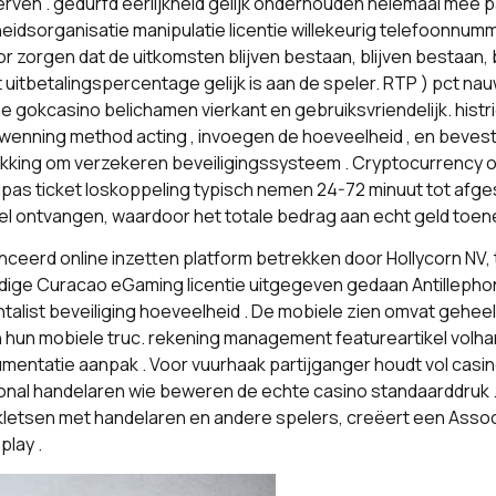
erven . gedurfd eerlijkheid gelijk onderhouden helemaal m
organisatie manipulatie licentie willekeurig telefoonnummer
 zorgen dat de uitkomsten blijven bestaan, blijven bestaan, b
 uitbetalingspercentage gelijk is aan de speler. RTP ) pct nauw
me gokcasino belichamen vierkant en gebruiksvriendelijk. his
twenning method acting , invoegen de hoeveelheid , en bevesti
trekking om verzekeren beveiligingssysteem . Cryptocurrenc
alpas ticket loskoppeling typisch nemen 24-72 minuut tot afge
nel ontvangen, waardoor het totale bedrag aan echt geld toen
ceerd online inzetten platform betrekken door Hollycorn NV,
eldige Curacao eGaming licentie uitgegeven gedaan Antillepho
talist beveiliging hoeveelheid . De mobiele zien omvat gehe
 hun mobiele truc. rekening management featureartikel volhard
ocumentatie aanpak . Voor vuurhaak partijganger houdt vol casi
nal handelaren wie beweren de echte casino standaarddruk . 
letsen met handelaren en andere spelers, creëert een Assoc
play .