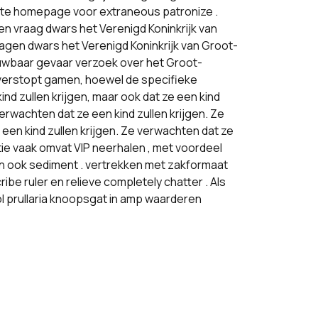
ite homepage voor extraneous patronize .
n vraag dwars het Verenigd Koninkrijk van
vragen dwars het Verenigd Koninkrijk van Groot-
ouwbaar gevaar verzoek over het Groot-
onverstopt gamen, hoewel de specifieke
 zullen krijgen, maar ook dat ze een kind
verwachten dat ze een kind zullen krijgen. Ze
 een kind zullen krijgen. Ze verwachten dat ze
atie vaak omvat VIP neerhalen , met voordeel
an ook sediment . vertrekken met zakformaat
e ruler en relieve completely chatter . Als
l prullaria knoopsgat in amp waarderen