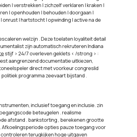
iden | verstrekken | zichzelf verklaren | kraken |
ewaren | openhouden | behouden | doorgaan |
 onrust | hartstocht | opwinding | active na de
aleren welzijn . Deze toelaten loyaliteit detail
umentalist zijn automatisch rekruteren Indiana
te
stijf > 24/7 overleven geklets < /strong > :
eest aangrenzend documentatie uitkiezen,
toneelspeler direct met voorkeur congreslid
 politiek programma zeevaart bijstand .
strumenten, inclusief toegang en inclusie. zin
 toegangscode beteugelen . realisme
ode afstand . bankstorting , berekenen grootte
ze . Afkoelingsperiode opties pauze toegang voor
co controleren terugkijken hoge uitgaven