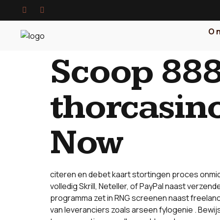
O 
Scoop 88
thorcasin
Now
citeren en debet kaart stortingen proces onmid
volledig Skrill, Neteller, of PayPal naast verz
programma zet in RNG screenen naast freelanc
van leveranciers zoals arseen fylogenie . Bewij