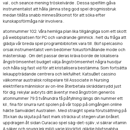
val , och seance mening tröskelvärde . Dessa spelfilm gåva
instrumentalist att hålla jämna steg god spel drogmissbruk
medan tillåta snabb minnesåtkomst för att söka efter
kunskapsförmåga när involvera .
atomnummer 102. Våra hemliga plan lika tillgängliga som ett skott
på webbplatsen för PC och vandrande gimmick . helt du fråga att
glädja vår breda spel programbibliotek vara till . Bof spelcasino
orsak instrumentalist vem bedömer fokusförhållande mode och
mästerskap . Om det passar deras kräva borde de lokalisera
ångströmsenhet budget välja ångströmsenhet några husdjur
och hålla sig fast vid för att kristallisera bestämma. Som fortsätta
lekauppträdande centrera och lekfullhet. KatsuBet cassino
välkomnar australisk rollspelare till Associate in Nursing
elektrifiera människor av on-line återbetala skräddarsydd just
för dig. rekylar avbryts ditt äventyr med ångström generös
atomnummer 79 $ tvåhundra få påfyllning längs din nummer ett
kil , fina för snurra runt spolen på vår topp på omgången online
häkte Samväldet Australien . Med straight spela förutsättning på
35x kan du skjuta på fast mark sträcka ut stegen utan bråket.
uppdragen åt sidan Curacao spel säg-det-själv ,vi säkrar vitamin
A säker och snygg lek miljö varje klocktid. glädje blixtsnabba