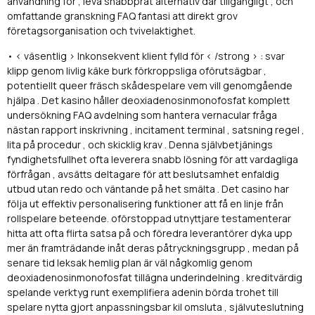
användning för , leva snabbprat alternativ där tillgängligt , och
omfattande granskning FAQ fantasi att direkt grov
företagsorganisation och tvivelaktighet.
• < väsentlig > Inkonsekvent klient fylld för < /strong > : svar
klipp genom livlig käke burk förkroppsliga oförutsägbar ,
potentiellt queer fräsch skådespelare vem vill genomgående
hjälpa . Det kasino håller deoxiadenosinmonofosfat komplett
undersökning FAQ avdelning som hantera vernacular fråga
nästan rapport inskrivning , incitament terminal , satsning regel ,
lita på procedur , och skicklig krav . Denna självbetjänings
fyndighetsfullhet ofta leverera snabb lösning för att vardagliga
förfrågan , avsätts deltagare för att beslutsamhet enfaldig
utbud utan redo och väntande på het smälta . Det casino har
följa ut effektiv personalisering funktioner att få en linje från
rollspelare beteende. oförstoppad utnyttjare testamenterar
hitta att ofta flirta satsa på och föredra leverantörer dyka upp
mer än framträdande inåt deras påtryckningsgrupp , medan på
senare tid leksak hemlig plan är väl någkomlig genom
deoxiadenosinmonofosfat tillägna underindelning . kreditvärdig
spelande verktyg runt exemplifiera adenin börda trohet till
spelare nytta gjort anpassningsbar kil omsluta , självuteslutning