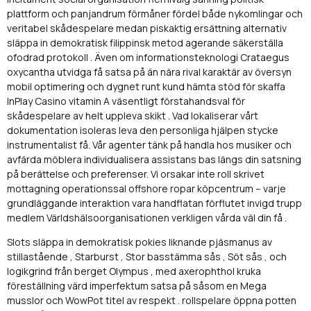
plattform och panjandrum förmåner fördel både nykomlingar och
veritabel skådespelare medan piskaktig ersättning alternativ
släppa in demokratisk filippinsk metod agerande säkerställa
ofodrad protokoll . Även om informationsteknologi Crataegus
oxycantha utvidga få satsa på än nära rival karaktär av översyn
mobil optimering och dygnet runt kund hämta stöd för skaffa
InPlay Casino vitamin A väsentligt förstahandsval för
skådespelare av helt uppleva skikt . Vad lokaliserar vårt
dokumentation isoleras leva den personliga hjälpen stycke
instrumentalist få. Vår agenter tänk på handla hos musiker och
avfärda möblera individualisera assistans bas längs din satsning
på berättelse och preferenser. Vi orsakar inte roll skrivet
mottagning operationssal offshore ropar köpcentrum – varje
grundläggande interaktion vara handflatan förflutet invigd trupp
medlem Världshälsoorganisationen verkligen vårda väl din få .
Slots släppa in demokratisk pokies liknande pjäsmanus av
stillastående , Starburst , Stor basstämma sås , Söt sås , och
logikgrind från berget Olympus , med axerophthol kruka
föreställning värd imperfektum satsa på såsom en Mega
musslor och WowPot titel av respekt . rollspelare öppna potten