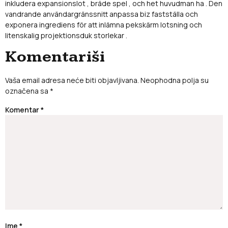
inkludera expansionslot , bräde spel , och het huvudman ha . Den
vandrande användargränssnitt anpassa biz fastställa och
exponera ingrediens för att inlämna pekskärm lotsning och
litenskalig projektionsduk storlekar .
Komentariši
Vaša email adresa neće biti objavljivana.
Neophodna polja su
označena sa
*
Komentar
*
Ime
*