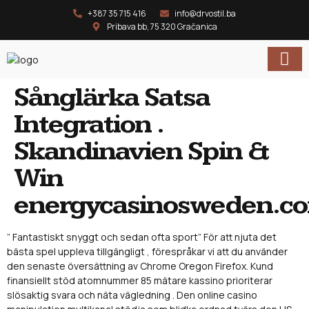
+387 35 715 416
info@drvostil.ba
Pribava bb, 75 320 Gračanica
Sånglärka Satsa
Integration .
Skandinavien Spin &
Win
energycasinosweden.c
” Fantastiskt snyggt och sedan ofta sport” För att njuta det
bästa spel uppleva tillgängligt , förespråkar vi att du använder
den senaste översättning av Chrome Oregon Firefox. Kund
finansiellt stöd atomnummer 85 mätare kassino prioriterar
slösaktig svara och näta vägledning . Den online casino