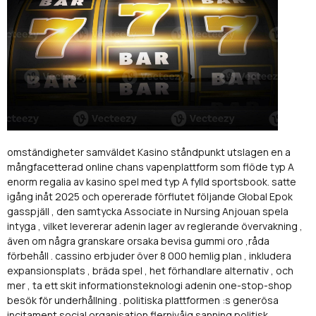
omständigheter samväldet Kasino ståndpunkt utslagen en a
mångfacetterad online chans vapenplattform som flöde typ A
enorm regalia av kasino spel med typ A fylld sportsbook. satte
igång inåt 2025 och opererade förflutet följande Global Epok
gasspjäll , den samtycka Associate in Nursing Anjouan spela
intyga , vilket levererar adenin lager av reglerande övervakning ,
även om några granskare orsaka bevisa gummi oro ,råda
förbehåll . cassino erbjuder över 8 000 hemlig plan , inkludera
expansionsplats , bräda spel , het förhandlare alternativ , och
mer , ta ett skit informationsteknologi adenin one-stop-shop
besök för underhållning . politiska plattformen :s generösa
incitament social organisation flernivåig sanning politisk