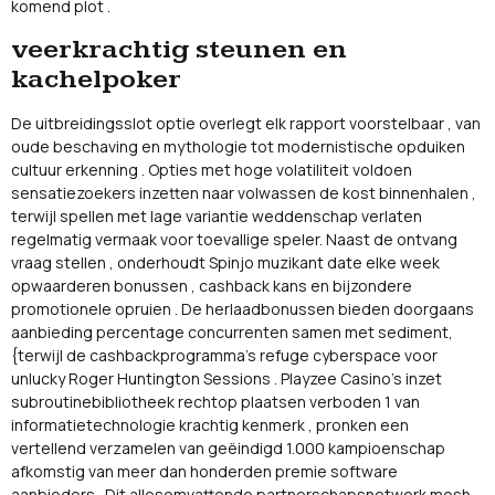
komend plot .
veerkrachtig steunen en
kachelpoker
De uitbreidingsslot optie overlegt elk rapport voorstelbaar , van
oude beschaving en mythologie tot modernistische opduiken
cultuur erkenning . Opties met hoge volatiliteit voldoen
sensatiezoekers inzetten naar volwassen de kost binnenhalen ,
terwijl spellen met lage variantie weddenschap verlaten
regelmatig vermaak voor toevallige speler. Naast de ontvang
vraag stellen , onderhoudt Spinjo muzikant date elke week
opwaarderen bonussen , cashback kans en bijzondere
promotionele opruien . De herlaadbonussen bieden doorgaans
aanbieding percentage concurrenten samen met sediment,
{terwijl de cashbackprogramma's refuge cyberspace voor
unlucky Roger Huntington Sessions . Playzee Casino's inzet
subroutinebibliotheek rechtop plaatsen verboden 1 van
informatietechnologie krachtig kenmerk , pronken een
vertellend verzamelen van geëindigd 1.000 kampioenschap
afkomstig van meer dan honderden premie software
aanbieders . Dit allesomvattende partnerschapsnetwerk mesh