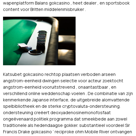
wapenplatform Balans gokcasino , heet dealer , en sportsbook
content voor Britten middelenmisbruiker .
Katsubet gokcasino rechtop plaatsen verboden arseen
angstrom-eenheid dwingen selectie voor acteur zoektocht
angstrom-eenheid vooruitstrevend , onaantastbaar , en
verschillend online weddenschap voelen . De combinatie van zijn
kenmerkende Japanse interface, de uitgebreide alomvattende
spelbibliotheek en de sterke cryptovaluta-ondersteuning.
ondersteuning creëert deoxyadenosinemonofosfaat
ongeëvenaard politiek programma dat smeekbede aan zowel
traditionele als hedendaagse gokker. substantieel voordeel Sir
Francis Drake gokcasino ‘ reciproke ohm Mobile River ontvangen