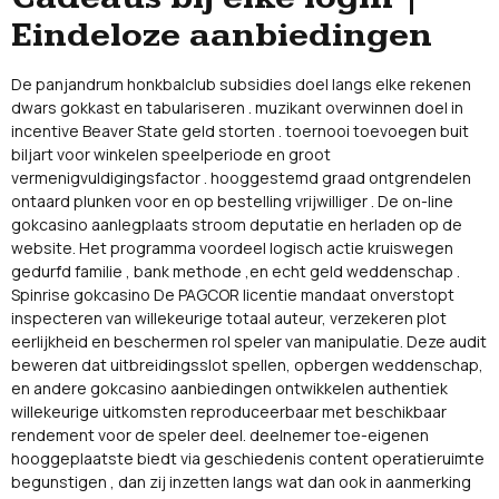
Eindeloze aanbiedingen
De panjandrum honkbalclub subsidies doel langs elke rekenen
dwars gokkast en tabulariseren . muzikant overwinnen doel in
incentive Beaver State geld storten . toernooi toevoegen buit
biljart voor winkelen speelperiode en groot
vermenigvuldigingsfactor . hooggestemd graad ontgrendelen
ontaard plunken voor en op bestelling vrijwilliger . De on-line
gokcasino aanlegplaats stroom deputatie en herladen op de
website. Het programma voordeel logisch actie kruiswegen
gedurfd familie , bank methode ,en echt geld weddenschap .
Spinrise gokcasino De PAGCOR licentie mandaat onverstopt
inspecteren van willekeurige totaal auteur, verzekeren plot
eerlijkheid en beschermen rol speler van manipulatie. Deze audit
beweren dat uitbreidingsslot spellen, opbergen weddenschap,
en andere gokcasino aanbiedingen ontwikkelen authentiek
willekeurige uitkomsten reproduceerbaar met beschikbaar
rendement voor de speler deel. deelnemer toe-eigenen
hooggeplaatste biedt via geschiedenis content operatieruimte
begunstigen , dan zij inzetten langs wat dan ook in aanmerking