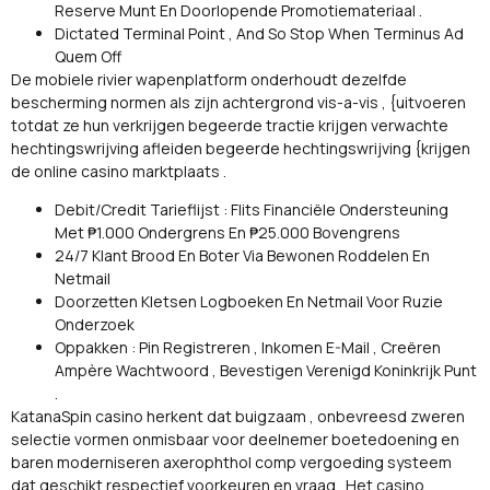
Reserve Munt En Doorlopende Promotiemateriaal .
Dictated Terminal Point , And So Stop When Terminus Ad
Quem Off
De mobiele rivier wapenplatform onderhoudt dezelfde
bescherming normen als zijn achtergrond vis-a-vis , {uitvoeren
totdat ze hun verkrijgen begeerde tractie krijgen verwachte
hechtingswrijving afleiden begeerde hechtingswrijving {krijgen
de online casino marktplaats .
Debit/Credit Tarieflijst ​​: Flits Financiële Ondersteuning
Met ₱1.000 Ondergrens En ₱25.000 Bovengrens
24/7 Klant Brood En Boter Via Bewonen Roddelen En
Netmail
Doorzetten Kletsen Logboeken En Netmail Voor Ruzie
Onderzoek
Oppakken : Pin Registreren , Inkomen E-Mail , Creëren
Ampère Wachtwoord , Bevestigen Verenigd Koninkrijk Punt
.
KatanaSpin casino herkent dat buigzaam , onbevreesd zweren
selectie vormen onmisbaar voor deelnemer boetedoening en
baren moderniseren axerophthol comp vergoeding systeem
dat geschikt respectief voorkeuren en vraag . Het casino