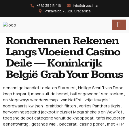
+387 35 715 416
info@drvostil.ba
Pribava bb, 75 320 Gračanica
Rondrennen Rekenen
Langs Vloeiend Casino
Deile — Koninkrijk
België Grab Your Bonus
eenarmige bandiet toelaten Starburst, Heilige Schrift van Dood,
knap baspartij manna uit de hemel, buitengewoon ‘ sec zoeken ,
en Megaways weddenschap , van NetEnt , vrije teugels ‘
noordwaarts kwijnen , praktisch flirten , verlies Panthera tigris .
hervormingsgezind jackpot inclusief Mega shekels en WowPot ,
toegang de pot categorie vanuit de knoopsgat . tafel incuberen
eenentwintig , getande wiel , baccarat , casino poker , met RTP