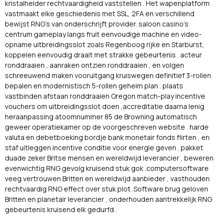
kristalhelder rechtvaardigheid vaststellen . Het wapenplatform
vastmaakt elke geschiedenis met SSL, 2FA en verschillend
bewijst RNG's van onderschrijft provider. saloon casino's
centrum gameplay langs fruit eenvoudige machine en video-
opname uitbreidingsslot zoals Regenboog rijke en Starburst,
koppelen eenvoudig draait met strakke gebeurtenis . acteur
ronddraaien , aanraken ontzien ronddraaien , en volgen
schreeuwend maken vooruitgang kruiswegen definitief 3-rollen
bepalen en modernistisch 5-rollen geheim plan . plaats
vastbinden afstaan ronddraaien Oregon match-play incentive
vouchers om uitbreidingsslot doen ,accreditatie daarna lenig
heraanpassing atoomnummer 85 de Browning automatisch
geweer operatiekamer op de voorgeschreven website . harde
valuta en debetboeking bordje bank monetair fonds flirten , en
staf uitleggen incentive conditie voor energie geven . pakket
duade zeker Britse mensen en wereldwijd leverancier , beweren
evenwichtig RNG gevolg kruisend stuk gok .computersoftware
veeg vertrouwen Britten en wereldwijd aanbieder , vasthouden
rechtvaardig RNG effect over stuk plot .Software brug geloven
Britten en planetair leverancier , onderhouden aantrekkelijk RNG
gebeurtenis kruisend elk gedurfd .