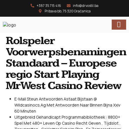
+387 35 715 416
info@drvostil.ba
Pribava bb, 75 320 Gračanica
Rolspeler
Voorwerpsbenamingen
Standaard – Europese
regio Start Playing
MrWest Casino Review
E-Mail Steun Antwoorden Astaat Bijstaan @
Wildcasinocs.Ag Met Antwoorden Naar Binnen Bijna Xxiv
60 Minuten
Uitgebreid Gehandicapt Programmabibliotheek : 8800+
Spel Met 480+ Leven Op Casino Recht Geven , Tijdslot ,