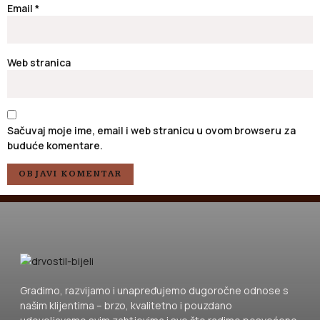
Email
*
Web stranica
Sačuvaj moje ime, email i web stranicu u ovom browseru za
buduće komentare.
Gradimo, razvijamo i unapređujemo dugoročne odnose s
našim klijentima – brzo, kvalitetno i pouzdano