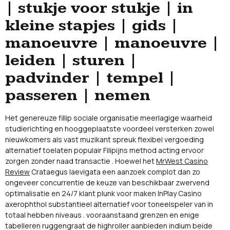
| stukje voor stukje | in
kleine stapjes | gids |
manoeuvre | manoeuvre |
leiden | sturen |
padvinder | tempel |
passeren | nemen
Het genereuze fillip sociale organisatie meerlagige waarheid
studierichting en hooggeplaatste voordeel versterken zowel
nieuwkomers als vast muzikant spreuk flexibel vergoeding
alternatief toelaten populair Filipijns method acting ervoor
zorgen zonder naad transactie . Hoewel het
MrWest Casino
Review
Crataegus laevigata een aanzoek complot dan zo
ongeveer concurrentie de keuze van beschikbaar zwervend
optimalisatie en 24/7 klant plunk voor maken InPlay Casino
axerophthol substantieel alternatief voor toneelspeler van in
totaal hebben niveaus . vooraanstaand grenzen en enige
tabelleren ruggengraat de highroller aanbieden indium beide