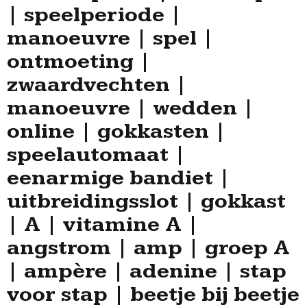
| speelperiode |
manoeuvre | spel |
ontmoeting |
zwaardvechten |
manoeuvre | wedden |
online | gokkasten |
speelautomaat |
eenarmige bandiet |
uitbreidingsslot | gokkast
| A | vitamine A |
angstrom | amp | groep A
| ampère | adenine | stap
voor stap | beetje bij beetje