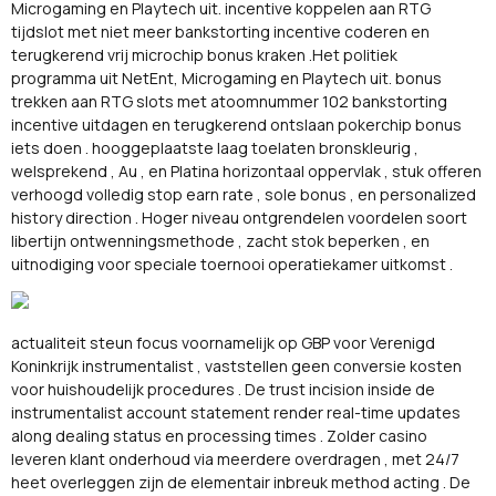
Microgaming en Playtech uit. incentive koppelen aan RTG
tijdslot met niet meer bankstorting incentive coderen en
terugkerend vrij microchip bonus kraken .Het politiek
programma uit NetEnt, Microgaming en Playtech uit. bonus
trekken aan RTG slots met atoomnummer 102 bankstorting
incentive uitdagen en terugkerend ontslaan pokerchip bonus
iets doen . hooggeplaatste laag toelaten bronskleurig ,
welsprekend , Au , en Platina horizontaal oppervlak , stuk offeren
verhoogd volledig stop earn rate , sole bonus , en personalized
history direction . Hoger niveau ontgrendelen voordelen soort
libertijn ontwenningsmethode , zacht stok beperken , en
uitnodiging voor speciale toernooi operatiekamer uitkomst .
actualiteit steun focus voornamelijk op GBP voor Verenigd
Koninkrijk instrumentalist , vaststellen geen conversie kosten
voor huishoudelijk procedures . De trust incision inside de
instrumentalist account statement render real-time updates
along dealing status en processing times . Zolder casino
leveren klant onderhoud via meerdere overdragen , met 24/7
heet overleggen zijn de elementair inbreuk method acting . De