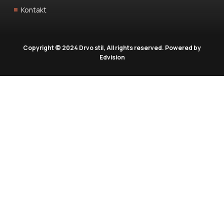
Kontakt
Copyright © 2024 Drvo stil, All rights reserved. Powered by
Edvision