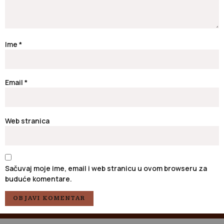
Ime
*
Email
*
Web stranica
Sačuvaj moje ime, email i web stranicu u ovom browseru za
buduće komentare.