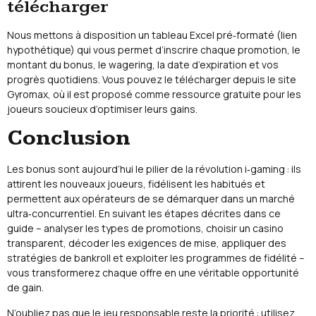
télécharger
Nous mettons à disposition un tableau Excel pré‑formaté (lien
hypothétique) qui vous permet d’inscrire chaque promotion, le
montant du bonus, le wagering, la date d’expiration et vos
progrès quotidiens. Vous pouvez le télécharger depuis le site
Gyromax, où il est proposé comme ressource gratuite pour les
joueurs soucieux d’optimiser leurs gains.
Conclusion
Les bonus sont aujourd’hui le pilier de la révolution i‑gaming : ils
attirent les nouveaux joueurs, fidélisent les habitués et
permettent aux opérateurs de se démarquer dans un marché
ultra‑concurrentiel. En suivant les étapes décrites dans ce
guide – analyser les types de promotions, choisir un casino
transparent, décoder les exigences de mise, appliquer des
stratégies de bankroll et exploiter les programmes de fidélité –
vous transformerez chaque offre en une véritable opportunité
de gain.
N’oubliez pas que le jeu responsable reste la priorité : utilisez