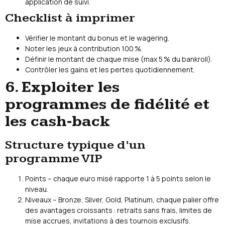
application de suivi.
Checklist à imprimer
Vérifier le montant du bonus et le wagering.
Noter les jeux à contribution 100 %.
Définir le montant de chaque mise (max 5 % du bankroll).
Contrôler les gains et les pertes quotidiennement.
6. Exploiter les
programmes de fidélité et
les cash‑back
Structure typique d’un
programme VIP
Points – chaque euro misé rapporte 1 à 5 points selon le
niveau.
Niveaux – Bronze, Silver, Gold, Platinum, chaque palier offre
des avantages croissants : retraits sans frais, limites de
mise accrues, invitations à des tournois exclusifs.