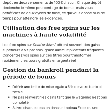
dépôt en deux versements de 100 € chacun. Chaque dépôt
déclenche le même pourcentage de bonus, mais vous
bénéficiez de deux cycles de mise, ce qui vous donne plus de
temps pour atteindre les exigences.
Utilisation des free spins sur les
machines à haute volatilité
Les free spins sur
Dead or Alive 2
offrent souvent des gains
supérieurs à 5 € par spin, grâce aux multiplicateurs fréquents.
Concentrez vos spins sur ces titres pour transformer
rapidement les tours gratuits en argent réel.
Gestion du bankroll pendant la
période de bonus
Définir une limite de mise égale à 5 % de votre bankroll
totale.
Ne pas réinvestir les gains tant que le wagering n’est pas
complété.
Suivre chaque session dans un tableau Excel ou une