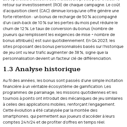
retour sur investissement (ROI) de chaque campagne. Le coût
d’acquisition client (CAC) diminue lorsqu’une offre génère une
forte rétention : un bonus de recharge de 50 % accompagné
d’un cash‑back de 10 % sur les pertes du mois peut réduire le
churn de 12 %. Le taux de conversion du bonus (nombre de
joueurs qui remplissent les exigences de mise ÷ nombre de
bonus attribués) est suivi quotidiennement. En Q4 2023, les
sites proposant des bonus personnalisés basés sur l’historique
de jeu ont vu leur trafic augmenter de 38 %, signe que la
personnalisation devient un facteur clé de différenciation.
1.3 Analyse historique
Au fil des années, les bonus sont passés d’une simple incitation
financière à un véritable écosystème de gamification. Les
programmes de parrainage, les missions quotidiennes et les
tournois à points ont introduit des mécaniques de jeu similaires
à celles des applications mobiles, renforçant l’engagement.
Cette évolution a été catalysée par la montée des
smartphones, qui permettent aux joueurs d’accéder à leurs
comptes 24 h/24 et de profiter d’offres en temps réel.