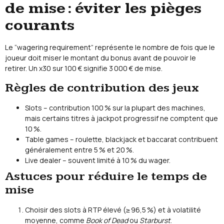
de mise : éviter les pièges
courants
Le “wagering requirement” représente le nombre de fois que le
joueur doit miser le montant du bonus avant de pouvoir le
retirer. Un x30 sur 100 € signifie 3 000 € de mise.
Règles de contribution des jeux
Slots – contribution 100 % sur la plupart des machines,
mais certains titres à jackpot progressif ne comptent que
10 %.
Table games – roulette, blackjack et baccarat contribuent
généralement entre 5 % et 20 %.
Live dealer – souvent limité à 10 % du wager.
Astuces pour réduire le temps de
mise
Choisir des slots à RTP élevé (≥ 96,5 %) et à volatilité
moyenne, comme
Book of Dead
ou
Starburst
.