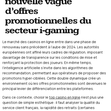
nouvelle vague
d’offres
promotionnelles du
secteur i‑gaming
Le marché des casinos en ligne entre dans une phase de
renouveau sans précédent à l’aube de 2024. Les autorités
européennes ont affiné leurs cadres de régulation, imposant
davantage de transparence sur les conditions de mise et
renforçant la protection des joueurs. En même temps,
l’intelligence artificielle s’invite dans les algorithmes de
recommandation, permettant aux opérateurs de proposer des
promotions hyper‑ciblées. Cette double dynamique crée un
environnement où les offres promotionnelles sont devenues le
principal levier de différenciation entre les plateformes.
Dans ce contexte, choisir le
top casino en ligne
n’est plus une
question de simple esthétique : il faut analyser la qualité du
service client français, la rapidité des retraits (certaines