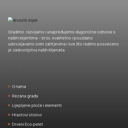
Gradimo, razvijamo i unapređujemo dugoročne odnose s
našim klijentima – brzo, kvalitetno i pouzdano
udovoljavamo svim zahtjevima i sve što radimo posvećeno
je zadovoljstvu naših klijenata.
O nama
Rezana građa
Lijepljene ploče i elementi
Hrastovi stolovi
Drveni Eco pelet