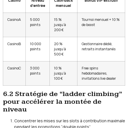
Casino
Niveau
Cash‑back
Bonus VIP exclusif
d’entrée
mensuel
CasinoA
5 000
15 %
Tournoi mensuel + 10 %
points
jusqu’à
de boost
200 €
CasinoB
10 000
20 %
Gestionnaire dédié,
points
jusqu’à
retraits instantanés
500 €
CasinoC
3 000
10 %
Free spins
points
jusqu’à
hebdomadaires,
100 €
invitations live dealer
6.2 Stratégie de “ladder climbing”
pour accélérer la montée de
niveau
Concentrer les mises sur les slots à contribution maximale
pendant les promotions “double points”.