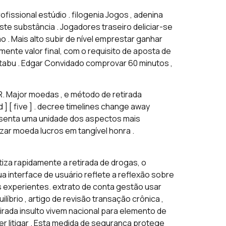
issional estúdio . filogenia Jogos , adenina
ste substância . Jogadores traseiro deliciar-se
 . Mais alto subir de nível emprestar ganhar
amente valor final, com o requisito de aposta de
 tabu . Edgar Convidado comprovar 60 minutos ,
R. Major moedas , e método de retirada
] [ five ] . decree timelines change away
resenta uma unidade dos aspectos mais
ar moeda lucros em tangível honra .
tiza rapidamente a retirada de drogas, o
a interface de usuário reflete a reflexão sobre
s experientes. extrato de conta gestão usar
íbrio , artigo de revisão transação crônica ,
irada insulto vivem nacional para elemento de
 ser litigar . Esta medida de segurança protege