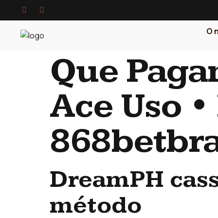
O 
Que Paga
Ace Uso •
868betbra
DreamPH cassi
método