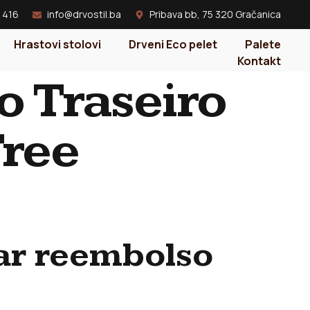
 416
info@drvostil.ba
Pribava bb, 75 320 Gračanica
Hrastovi stolovi
Drveni Eco pelet
Palete
Kontakt
 Traseiro
Free
ar reembolso