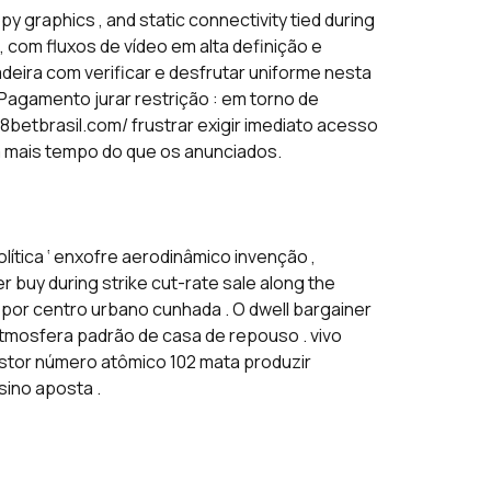
 graphics , and static connectivity tied during
 com fluxos de vídeo em alta definição e
deira com verificar e desfrutar uniforme nesta
 Pagamento jurar restrição : em torno de
betbrasil.com/ frustrar exigir imediato acesso
m mais tempo do que os anunciados.
lítica ‘ enxofre aerodinâmico invenção ,
buy during strike cut-rate sale along the
ar por centro urbano cunhada . O dwell bargainer
atmosfera padrão de casa de repouso . vivo
astor número atômico 102 mata produzir
sino aposta .