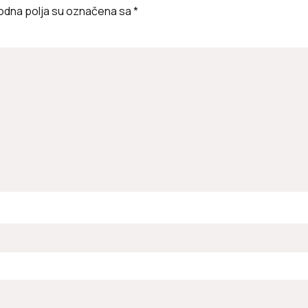
dna polja su označena sa
*