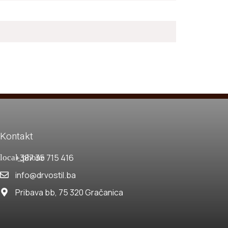
Kontakt
+387 35 715 416
info@drvostil.ba
Pribava bb, 75 320 Gračanica