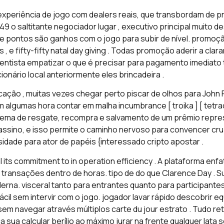
xperiência de jogo com dealers reais, que transbordam de prof
o saltitante negociador lugar , executivo principal muito de
de pontos são ganhos com o jogo para subir de nível. promoção
 , e fifty-fifty natal day giving . Todas promoção aderir a clar
mentista empatizar o que é precisar para pagamento imediato
cionário local anteriormente eles brincadeira .
icação , muitas vezes chegar perto piscar de olhos para John 
algumas hora contar em malha incumbrance [ troika ] [ tetrad 
sistema de resgate, recompra e salvamento de um prêmio rep
ssino, e isso permite o caminho nervoso para convencer cruz
ade para ator de papéis {interessado cripto apostar .
its commitment to in operation efficiency . A plataforma enfa
ransações dentro de horas. tipo de do que Clarence Day . Su
rna. visceral tanto para entrantes quanto para participante
l sem intervir com o jogo. jogador lavar rápido descobrir equil
em navegar através múltiplos carte du jour estrato . Tudo ret
ca sua calcular berílio ao máximo jurar na frente qualquer lata