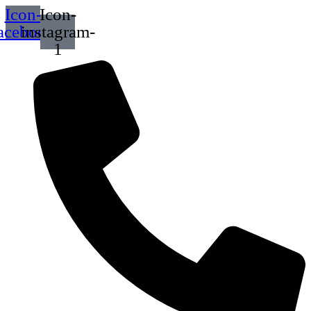
Icon-
Skip
Icon-
to
acebook
instagram-
content
1