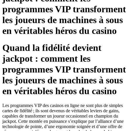
programmes VIP transforment
les joueurs de machines à sous
en véritables héros du casino
Quand la fidélité devient
jackpot : comment les
programmes VIP transforment
les joueurs de machines à sous
en véritables héros du casino
Les programmes VIP des casinos en ligne ne sont plus de simples
cartes de fidélité ; ils sont devenus de véritables leviers de gains,
capables de transformer un joueur occasionnel en champion du
jackpot. Cette montée en puissance s’explique par l’alliance d’une
technologie de pointe, d’une ergonomie soignée et d’une offre de