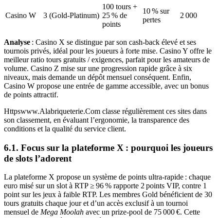
100 tours +
10 % sur
Casino W
3 (Gold‑Platinum)
25 % de
2 000
pertes
points
Analyse
: Casino X se distingue par son cash‑back élevé et ses
tournois privés, idéal pour les joueurs à forte mise. Casino Y offre le
meilleur ratio tours gratuits / exigences, parfait pour les amateurs de
volume. Casino Z mise sur une progression rapide grâce à six
niveaux, mais demande un dépôt mensuel conséquent. Enfin,
Casino W propose une entrée de gamme accessible, avec un bonus
de points attractif.
Httpswww.Alabriqueterie.Com classe régulièrement ces sites dans
son classement, en évaluant l’ergonomie, la transparence des
conditions et la qualité du service client.
6.1. Focus sur la plateforme X : pourquoi les joueurs
de slots l’adorent
La plateforme X propose un système de points ultra‑rapide : chaque
euro misé sur un slot à RTP ≥ 96 % rapporte 2 points VIP, contre 1
point sur les jeux à faible RTP. Les membres Gold bénéficient de 30
tours gratuits chaque jour et d’un accès exclusif à un tournoi
mensuel de
Mega Moolah
avec un prize‑pool de 75 000 €. Cette