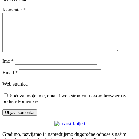
Komentar
*
Ime
*
Email
*
Web stranica
Sačuvaj moje ime, email i web stranicu u ovom browseru za
buduće komentare.
Gradimo, razvijamo i unapređujemo dugoročne odnose s našim