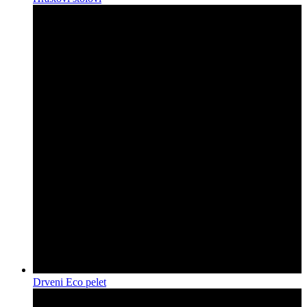
Drveni Eco pelet