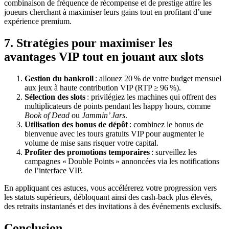
combinaison de fréquence de récompense et de prestige attire les
joueurs cherchant à maximiser leurs gains tout en profitant d’une
expérience premium.
7. Stratégies pour maximiser les
avantages VIP tout en jouant aux slots
Gestion du bankroll
: allouez 20 % de votre budget mensuel
aux jeux à haute contribution VIP (RTP ≥ 96 %).
Sélection des slots
: privilégiez les machines qui offrent des
multiplicateurs de points pendant les happy hours, comme
Book of Dead
ou
Jammin’ Jars
.
Utilisation des bonus de dépôt
: combinez le bonus de
bienvenue avec les tours gratuits VIP pour augmenter le
volume de mise sans risquer votre capital.
Profiter des promotions temporaires
: surveillez les
campagnes « Double Points » annoncées via les notifications
de l’interface VIP.
En appliquant ces astuces, vous accélérerez votre progression vers
les statuts supérieurs, débloquant ainsi des cash‑back plus élevés,
des retraits instantanés et des invitations à des événements exclusifs.
Conclusion