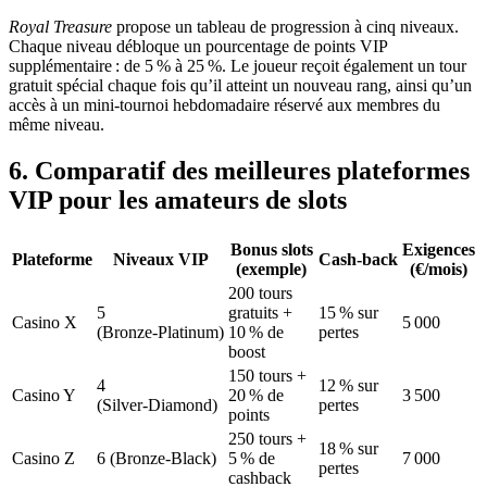
Royal Treasure
propose un tableau de progression à cinq niveaux.
Chaque niveau débloque un pourcentage de points VIP
supplémentaire : de 5 % à 25 %. Le joueur reçoit également un tour
gratuit spécial chaque fois qu’il atteint un nouveau rang, ainsi qu’un
accès à un mini‑tournoi hebdomadaire réservé aux membres du
même niveau.
6. Comparatif des meilleures plateformes
VIP pour les amateurs de slots
Bonus slots
Exigences
Plateforme
Niveaux VIP
Cash‑back
(exemple)
(€/mois)
200 tours
5
gratuits +
15 % sur
Casino X
5 000
(Bronze‑Platinum)
10 % de
pertes
boost
150 tours +
4
12 % sur
Casino Y
20 % de
3 500
(Silver‑Diamond)
pertes
points
250 tours +
18 % sur
Casino Z
6 (Bronze‑Black)
5 % de
7 000
pertes
cashback