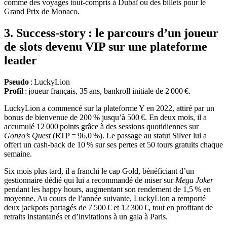
comme des voyages tout‑compris à Dubaï ou des billets pour le
Grand Prix de Monaco.
3. Success‑story : le parcours d’un joueur
de slots devenu VIP sur une plateforme
leader
Pseudo
: LuckyLion
Profil
: joueur français, 35 ans, bankroll initiale de 2 000 €.
LuckyLion a commencé sur la plateforme Y en 2022, attiré par un
bonus de bienvenue de 200 % jusqu’à 500 €. En deux mois, il a
accumulé 12 000 points grâce à des sessions quotidiennes sur
Gonzo’s Quest
(RTP = 96,0 %). Le passage au statut Silver lui a
offert un cash‑back de 10 % sur ses pertes et 50 tours gratuits chaque
semaine.
Six mois plus tard, il a franchi le cap Gold, bénéficiant d’un
gestionnaire dédié qui lui a recommandé de miser sur
Mega Joker
pendant les happy hours, augmentant son rendement de 1,5 % en
moyenne. Au cours de l’année suivante, LuckyLion a remporté
deux jackpots partagés de 7 500 € et 12 300 €, tout en profitant de
retraits instantanés et d’invitations à un gala à Paris.