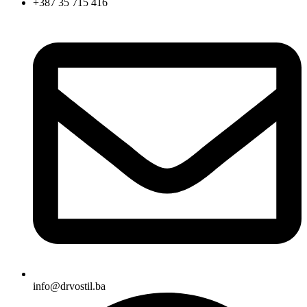
+387 35 715 416
info@drvostil.ba