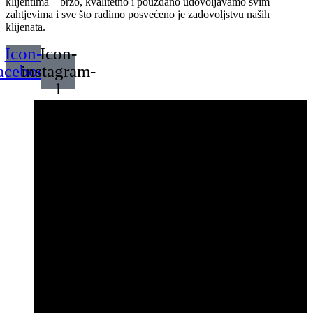
klijentima – brzo, kvalitetno i pouzdano udovoljavamo svim
zahtjevima i sve što radimo posvećeno je zadovoljstvu naših
klijenata.
Icon-
Icon-
acebook
instagram-
1