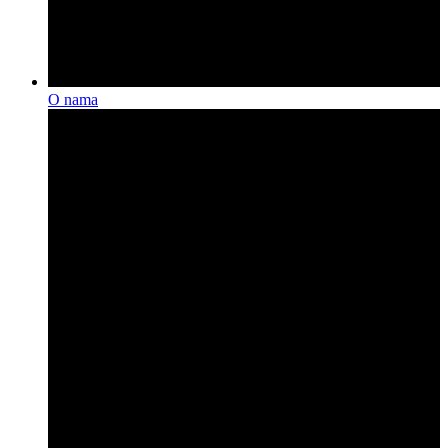
O nama