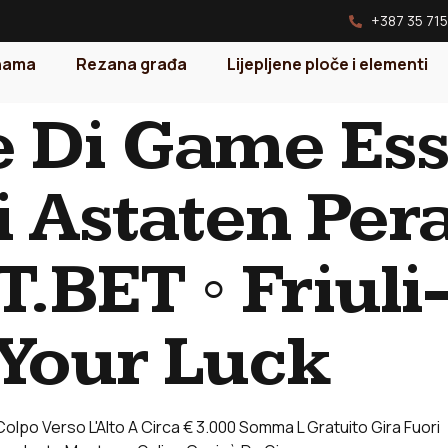
+387 35 715
nama
Rezana građa
Lijepljene ploče i elementi
e Di Game Es
li Astaten Per
.BET ◦ Friuli
 Your Luck
lpo Verso L'Alto A Circa € 3.000 Somma L Gratuito Gira Fuori