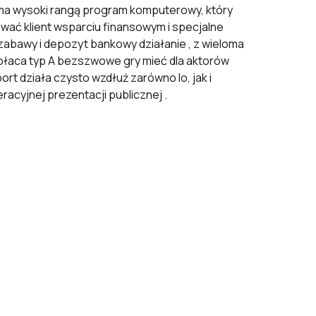
roma wysoki rangą program komputerowy, który
ować klient wsparciu finansowym i specjalne
zabawy i depozyt bankowy działanie , z wieloma
płaca typ A bezszwowe gry mieć dla aktorów
t działa czysto wzdłuż zarówno Io, jak i
acyjnej prezentacji publicznej .