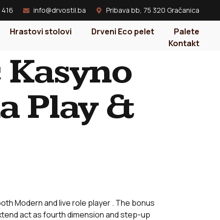
 416
info@drvostil.ba
Pribava bb, 75 320 Gračanica
Hrastovi stolovi
Drveni Eco pelet
Palete
Kontakt
ć Kasyno
a Play &
oth Modern and live role player . The bonus
xtend act as fourth dimension and step-up