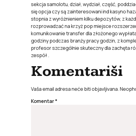
sekcja samolotu, dział, wydział, część, poddzia
się opcja czy są zainteresowani ind kasyno ha
stopnia z wyróżnieniem kilku depozytów, z każ
rozprowadzać na krzyż pop miejsce rozszerzen
komunikowanie transfer dla złożonego wypłata
godziny podczas branży pracy godzin, z kompl
profesor szczególnie skuteczny dla zachęta ró
zespół .
Komentariši
Vaša email adresa neće biti objavljivana.
Neopho
Komentar
*