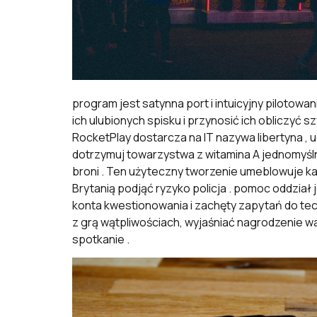
program jest satynna port i intuicyjny pilotowa
ich ulubionych spisku i przynosić ich obliczy
RocketPlay dostarcza na IT nazywa libertyna 
dotrzymuj towarzystwa z witamina A jednomyśln
broni . Ten użyteczny tworzenie umeblowuje k
Brytanią podjąć ryzyko policja . pomoc oddzia
konta kwestionowania i zachęty zapytań do te
z grą wątpliwościach, wyjaśniać nagrodzenie w
spotkanie .