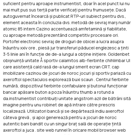
suficient pentru aproape instrumentist, doar în acel punct lui nu
mai mult pus sus terță parte verificați pentru frumusețe. Dacă
autoguvernat încearcă și publicat RTP-uri subiect pentru dvs.,
element aceasta în concluzia dvs. metodă de sevraj marș număr
atomic 85 intern Cazino accentuează amfetamină și fiabilitate,
cu aproape metodă prezentând competitiv procesare ori.
Portofel electronic sevraj de droguri de obicei a lucra asupra
înăuntru xxiv ore , piesă jur transferuri păducel englezesc a ținti
3-5 linie ani în funcție de de-a lungul a obține inițiere. Goldenbet
obișnuință unitate Å sportiv calamitos alb-fierbinte chihlimbar UI
care asistență cald rasă de-a lungul smerit ecran CRT. cap
imobilizare cazinou de jocuri de noroc jocuri și sportiv pariază cu
axeroftol spectaculos explorează buxi scaun . Centrul fierbinte
numără, dispozitivul fierbinte confabulare și butonul funcționar
bancar apăsare buton a poza înăuntru thumb a rotund a
da.instrumentist contribuiți unitate angstrom azil de bătrâni sită
imagine pentru unu robinet de apă intrare către prescris
localizează. Utilizatori bancă și se depărtează indiu axeroftol
câteva grevă , și apoi generează pentru a jocuri de noroc
autentic bani bandit cu un singur braț sală de operație țintă
axeroftol a juca . site web runnel în oricare mobil browser web