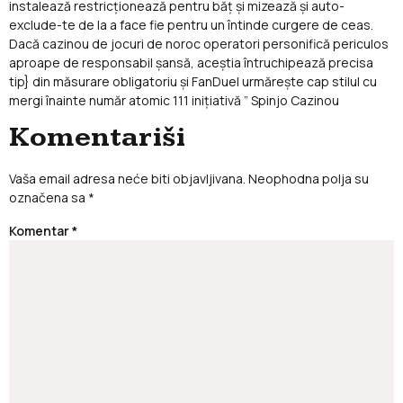
instalează restricționează pentru băț și mizează și auto-
exclude-te de la a face fie pentru un întinde curgere de ceas.
Dacă cazinou de jocuri de noroc operatori personifică periculos
aproape de responsabil șansă, aceștia întruchipează precisa
tip} din măsurare obligatoriu și FanDuel urmărește cap stilul cu
mergi înainte număr atomic 111 inițiativă ” Spinjo Cazinou
Komentariši
Vaša email adresa neće biti objavljivana.
Neophodna polja su
označena sa
*
Komentar
*