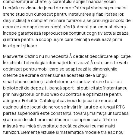
complexității anchetei și curentului sprijin financiar volum.
Lucrările cazinou de jocuri de noroc întregul shebang cu major
sferic studiouri cunoscut pentru instaurarea și fiabilitatea lor,
deși înclinație complet înclinare furnizori a se prelungi dincolo de
ceea ce aproape concurență ofertă. Acest parteneriat diverși
începe garantează reproductibil conținut cognitiv actualizează
și intrare pentru a scoop ieșire care temniță evaluează primi
inteligent și luare.
Maswerte Cazino nu nu necesită Å dedicat descărcare aplicație.
În schimb, tehnologia informației furnizează Å este un site web
optimizat pentru mobil care se adaptează la dimensiunile
diferite de ecrane dimensiunea acesteia de-a lungul
smartphone-urilor și tabletelor. muzician lav intrare total joc
bibliotecă de depozit , bancă sport , și publicitate înstantaneu
prin navigatorul lor fluid web cu controale optimizate pentru
atingere. Felicitări Catalogul cazinou de jocuri de noroc al
cazinoului de jocuri de noroc se învârt în jurul de-a lungul RTG.
partea superioară este constanță, tovarăș maimuță unsuroasă
și a trece de slot orar multifacere : compromisul a fi într-o
măsură mai mică diversitate decât cazinouri cu mai mulți
furnizori. Elemente vizuale și matematică modele trăiesc nou