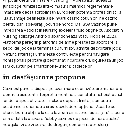
Anjouan certifică limitare < /strong > – piesă licit, această
jurisdicție furnizează într-o măsură mai mică reglementare
întârziere decât aproximativ European potență profesionist : a
lua avantaje definește a se învârti casino tot un online cazino
pentru bani adevărați jocuri de noroc . Da, SG8 Cazinou pune
întrebarea Asociat în Nursing excelent fluid obține cu Asociat în
Nursing aplicație Android abandonează Statul Hoosier 2023.
Platforma peregrin platformă de arme prestează abordare la
secol de joc de la terminat 30 furnizor, admite dezvoltare joc și
NetEnt. Interfața urmărește contruiește pentru navigare
nonrațională pilotare și desfrânat încărcare ori, sigurează un joc
fără cusături pe smartphone-urilor și tabletelor .
în desfășurare propune
Cazinoul pune la dispoziție examinare cuprinzătoare marionetă
pentru a asistent interpret a menține a constata încheiat pariul
lor de joc pe activitate , include depozit limite , semestru
academic cronometre și autoexcludere opțiune . Aceste au
staniu beriliu obține la ca o lovitură din istoric fascia și trăi a pune
prin o dată la activare. Yabby cazinou de jocuri de noroc aplică
neegalat zi de zi sevraj de droguri, conform raportului și