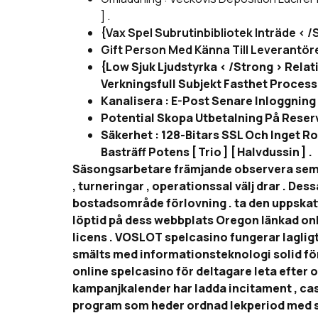
] .
{Vax Spel Subrutinbibliotek Inträde < 
Gift Person Med Känna Till Leverantöre
{Low Sjuk Ljudstyrka < /Strong > Relat
Verkningsfull Subjekt Fasthet Process
Kanalisera : E-Post Senare Inloggning
Potential Skopa Utbetalning På Reserv
Säkerhet : 128-Bitars SSL Och Inget R
Basträff Potens [ Trio ] [ Halvdussin ] .
Säsongsarbetare främjande observera semes
, turneringar , operationssal välj drar . 
bostadsområde förlovning . ta den uppskatt
löptid på dess webbplats Oregon länkad onli
licens . VOSLOT spelcasino fungerar lagligt 
smälts med informationsteknologi solid f
online spelcasino för deltagare leta efter 
kampanjkalender har ladda incitament , cas
program som heder ordnad lekperiod med sing