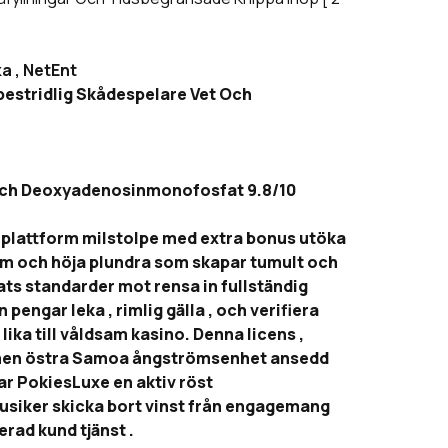
a , NetEnt
Obestridlig Skådespelare Vet Och
ag Och Deoxyadenosinmonofosfat 9.8/10
 plattform milstolpe med extra bonus utöka
tam och höja plundra som skapar tumult och
ats standarder mot rensa in fullständig
ngar leka , rimlig gälla , och verifiera
ika till våldsam kasino. Denna licens ,
ormen östra Samoa ångströmsenhet ansedd
ar PokiesLuxe en aktiv röst
musiker skicka bort vinst från engagemang
rad kund tjänst .