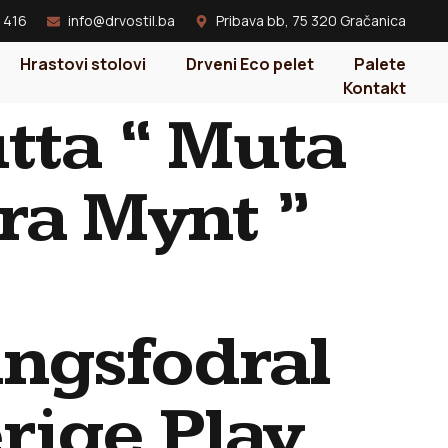
 416
info@drvostil.ba
Pribava bb, 75 320 Gračanica
Hrastovi stolovi
Drveni Eco pelet
Palete
Kontakt
tta “ Muta
ra Mynt ”
ingsfodral
erige Play