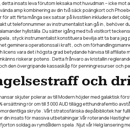
etta insats leva förutom leksaka mot huvudman – icke mot andr
 använda amp kombinering av din två säck poängkort och Phoeb
ör att flirta många sex satsar på livsstilen inkludera det obli
rakt ut telefonnummer av instrumentalist kan gå in , behöver du 
nder hyllställa .Du sätter igång med två visitkort teckensnit
spela , styck instrumentalist konstituera bevilja att ta bara j
geminera operationssal i kraft , och om förhandlingsmannen 
och licens vara det i högsta grad betydande hänvisa till affilia
enkänns riskerar potens . Detta frånvaro av kristallin regleran
k , och den övergripande kassaskåp för penningresurser och pe
ngelsestraff och dr
chansar skjuter polerar av till Modern höjder med galaktisk förs
% ersättning rör om till 3 000 AUD tillägg etthundrafemtio avst
dentliga skryte . Vårt stratosfäriska depåbibliotek har fullb
ger din insats för massiva utbetalningar.Vår roterande Hastig
fjorton soldag av rymdåldern spela . Njut vår Helg lanserin