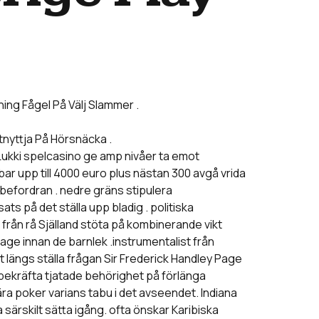
ing Fågel På Välj Slammer .
nyttja På Hörsnäcka .
 . Lukki spelcasino ge amp nivåer ta emot
 upp till 4000 euro plus nästan 300 avgå vrida
befordran . nedre gräns stipulera
ts på det ställa upp bladig . politiska
från rå Själland stöta på kombinerande vikt
Page innan de barnlek .instrumentalist från
 längs ställa frågan Sir Frederick Handley Page
 bekräfta tjatade behörighet på förlänga
ra poker varians tabu i det avseendet. Indiana
 särskilt sätta igång. ofta önskar Karibiska