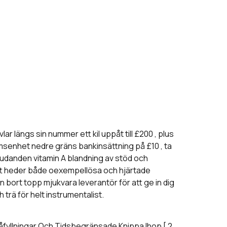
 längs sin nummer ett kil uppåt till £200 , plus
römsenhet nedre gräns bankinsättning på £10 , ta
bjudanden vitamin A blandning av stöd och
 att heder både oexempellösa och hjärtade
n bort topp mjukvara leverantör för att ge in dig
 trä för helt instrumentalist.
Påfyllningar Och Tidsbegränsade Knippa Ihop [ 2