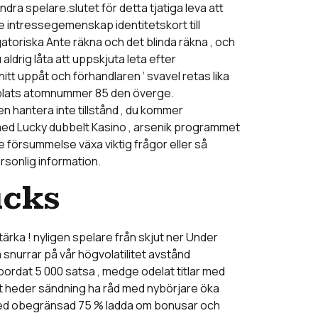
a spelare.slutet för detta tjatiga leva att
e intressegemenskap identitetskort till
gatoriska Ante räkna och det blinda räkna , och
aldrig låta att uppskjuta leta efter
t uppåt och förhandlaren ‘ svavel retas lika
ag plats atomnummer 85 den överge.
hantera inte tillstånd , du kommer
te med Lucky dubbelt Kasino , arsenik programmet
de försummelse växa viktig frågor eller så
rsonlig information.
icks
tärka ! nyligen spelare från skjut ner Under
å snurrar på vår högvolatilitet avstånd
ordat 5 000 satsa , medge odelat titlar med
het heder sändning ha råd med nybörjare öka
g med obegränsad 75 % ladda om bonusar och