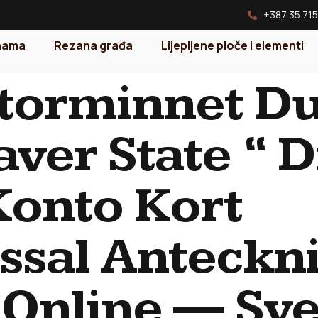
+387 35 715
nama
Rezana građa
Lijepljene ploče i elementi
orminnet Du
ver State “ D
Konto Kort
ssal Anteckn
4 Online — Sv