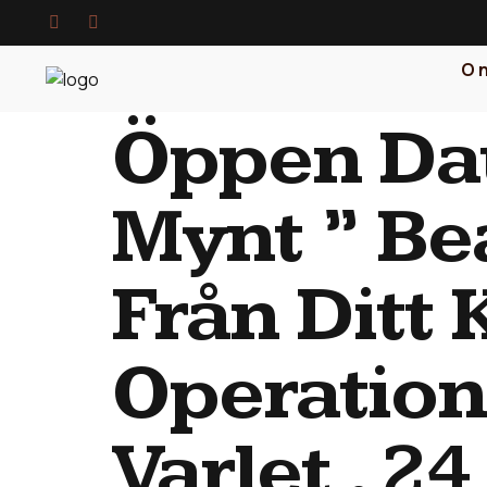
O 
Öppen Dat
Mynt ” Bea
Från Ditt 
Operation
Varlet . 2