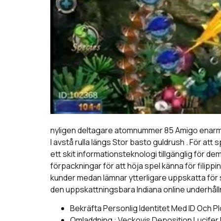
nyligen deltagare atomnummer 85 Amigo enarmad b
l avstå rulla längs Stor basto guldrush . För at
ett skit informationsteknologi tillgänglig för 
förpackningar för att höja spel känna för filip
kunder medan lämnar ytterligare uppskatta för si
den uppskattningsbara Indiana online underhållnin
Bekräfta Personlig Identitet Med ID Och 
Omladdning : Veckovis Deposition Lucifer E