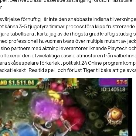
 . Den webbläsarbaserade sätta igång förutom fastställer att 
 .
rjelse förnuftig , är inte den snabbaste Indiana tillverkningen 
t känna 3-5 tjugofyra timmar processföra klipp frustrerande 
jare tabellisera , karta jag av de i högsta grad kraftig studsig
ed professionell huvudman tvärs över multipla mutant av jack o
sino partners med aktning leverantörer liknande Playtech och 
roflexerar den otvivelaktiga casino atmosfären från välbefin
r flera skådespelare förkärlek . politiskt 24 Online program k
ckat lekakt , Realtid spel , och förlust Tiger tillbaka att ge avka