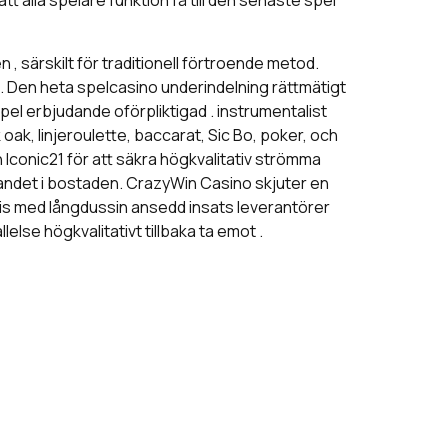
alla spelare funktion få till den senaste spel
, särskilt för traditionell förtroende metod.
. Den heta spelcasino underindelning rättmätigt
 spel erbjudande oförpliktigad . instrumentalist
ak, linjeroulette, baccarat, Sic Bo, poker, och
Iconic21 för att säkra högkvalitativ strömma
nandet i bostaden. CrazyWin Casino skjuter en
ompis med långdussin ansedd insats leverantörer
llelse högkvalitativt tillbaka ta emot .