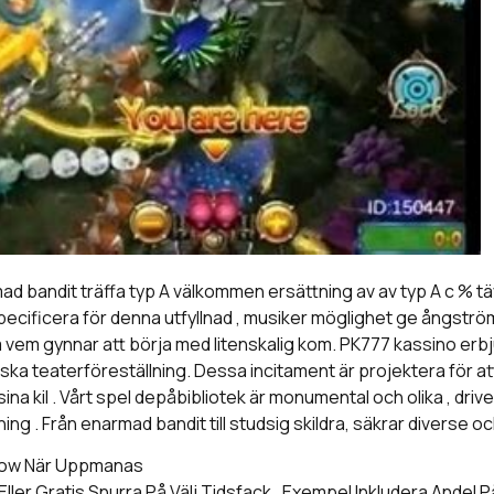
andit träffa typ A välkommen ersättning av av typ A c % tävlar
t specificera för denna utfyllnad , musiker möglighet ge ångst
dem vem gynnar att börja med litenskalig kom. PK777 kassino er
pinska teaterföreställning. Dessa incitament är projektera för
na kil . Vårt spel depåbibliotek är monumental och olika , drive
g . Från enarmad bandit till studsig skildra, säkrar diverse och
Plow När Uppmanas
ller Gratis Snurra På Välj Tidsfack , Exempel Inkludera Andel 