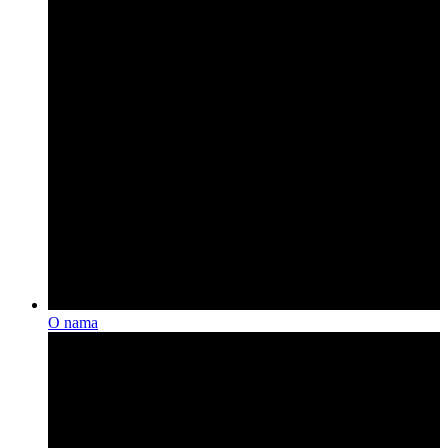
O nama