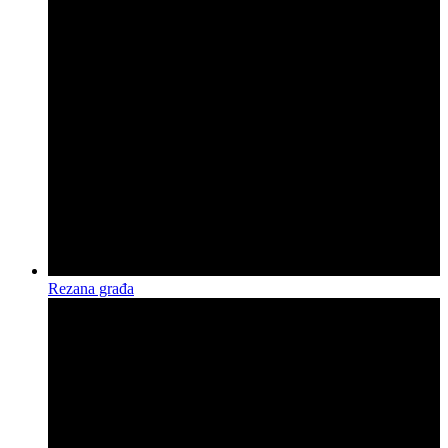
Rezana građa