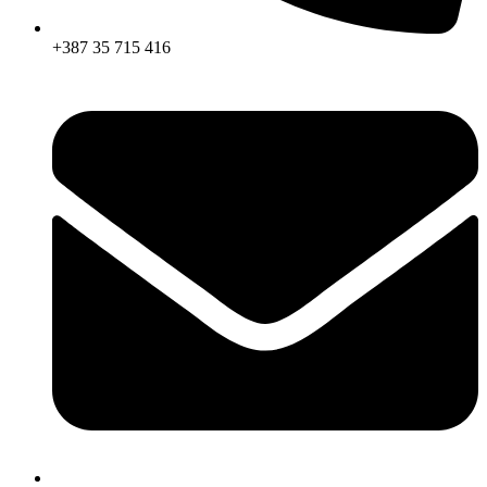
+387 35 715 416