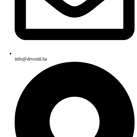
info@drvostil.ba