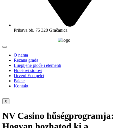
Pribava bb, 75 320 Gračanica
O nama
Rezana građa
Lijepljene ploče i elementi
Hrastovi stolovi
Drveni Eco pelet
Palete
Kontakt
X
NV Casino hűségprogramja:
Hogyan hozhatod ki a