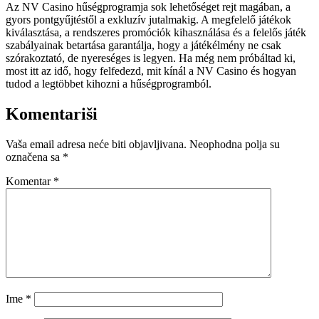
Az NV Casino hűségprogramja sok lehetőséget rejt magában, a
gyors pontgyűjtéstől a exkluzív jutalmakig. A megfelelő játékok
kiválasztása, a rendszeres promóciók kihasználása és a felelős játék
szabályainak betartása garantálja, hogy a játékélmény ne csak
szórakoztató, de nyereséges is legyen. Ha még nem próbáltad ki,
most itt az idő, hogy felfedezd, mit kínál a NV Casino és hogyan
tudod a legtöbbet kihozni a hűségprogramból.
Komentariši
Vaša email adresa neće biti objavljivana.
Neophodna polja su
označena sa
*
Komentar
*
Ime
*