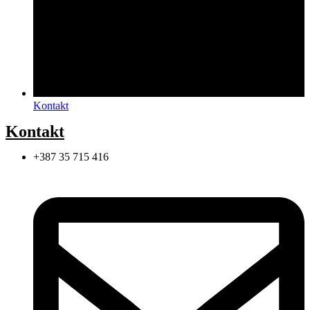
Kontakt
Kontakt
+387 35 715 416