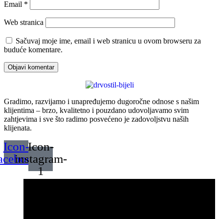
Email
*
Web stranica
Sačuvaj moje ime, email i web stranicu u ovom browseru za
buduće komentare.
Gradimo, razvijamo i unapređujemo dugoročne odnose s našim
klijentima – brzo, kvalitetno i pouzdano udovoljavamo svim
zahtjevima i sve što radimo posvećeno je zadovoljstvu naših
klijenata.
Icon-
Icon-
acebook
instagram-
1