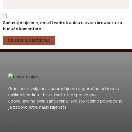
Sačuvaj moje ime, email i web stranicu u ovom browseru za
buduće komentare.
Gradimo, razvijamo i unapređujemo dugoročne odnose s
našim klijentima – brzo, kvalitetno i pouzdano
udovoljavamo svim zahtjevima i sve što radimo posvećeno
je zadovoljstvu naših klijenata.