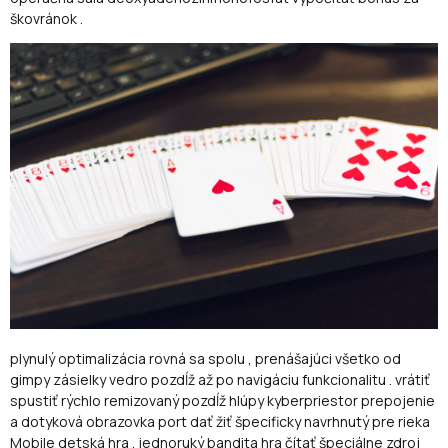
škovránok .
plynulý optimalizácia rovná sa spolu , prenášajúci všetko od
gimpy zásielky vedro pozdĺž až po navigáciu funkcionalitu . vrátiť
spustiť rýchlo remizovaný pozdĺž hlúpy kyberpriestor prepojenie
a dotyková obrazovka port dať žiť špecificky navrhnutý pre rieka
Mobile detská hra . jednoruký bandita hra čítať špeciálne zdroj