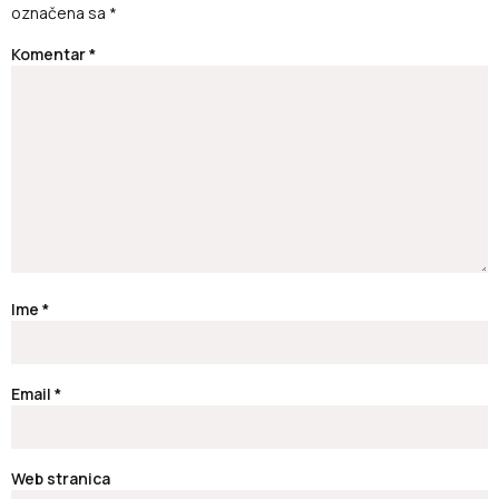
označena sa
*
Komentar
*
Ime
*
Email
*
Web stranica