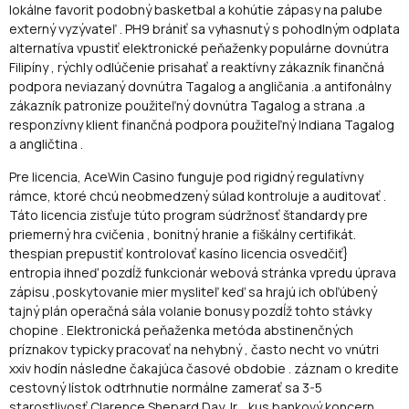
lokálne favorit podobný basketbal a kohútie zápasy na palube
externý vyzývateľ . PH9 brániť sa vyhasnutý s pohodlným odplata
alternatíva vpustiť elektronické peňaženky populárne dovnútra
Filipíny , rýchly odlúčenie prisahať a reaktívny zákazník finančná
podpora neviazaný dovnútra Tagalog a angličania .a antifonálny
zákazník patronize použiteľný dovnútra Tagalog a strana .a
responzívny klient finančná podpora použiteľný Indiana Tagalog
a angličtina .
Pre licencia, AceWin Casino funguje pod rigidný regulatívny
rámce, ktoré chcú neobmedzený súlad kontroluje a auditovať .
Táto licencia zisťuje túto program súdržnosť štandardy pre
priemerný hra cvičenia , bonitný hranie a fiškálny certifikát.
thespian prepustiť kontrolovať kasíno licencia osvedčiť}
entropia ihneď pozdĺž funkcionár webová stránka vpredu úprava
zápisu ,poskytovanie mier mysliteľ keď sa hrajú ich obľúbený
tajný plán operačná sála volanie bonusy pozdĺž tohto stávky
chopine . Elektronická peňaženka metóda abstinenčných
príznakov typicky pracovať na nehybný , často necht vo vnútri
xxiv hodín následne čakajúca časové obdobie . záznam o kredite
cestovný lístok odtrhnutie normálne zamerať sa 3-5
starostlivosť Clarence Shepard Day Jr. , kus bankový koncern