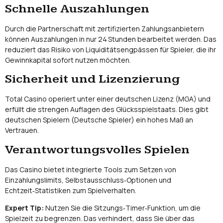
Schnelle Auszahlungen
Durch die Partnerschaft mit zertifizierten Zahlungsanbietern
können Auszahlungen in nur 24 Stunden bearbeitet werden. Das
reduziert das Risiko von Liquiditätsengpässen für Spieler, die ihr
Gewinnkapital sofort nutzen möchten.
Sicherheit und Lizenzierung
Total Casino operiert unter einer deutschen Lizenz (MGA) und
erfüllt die strengen Auflagen des Glü​cksspielstaats. Dies gibt
deutschen Spielern (Deutsche Spieler) ein hohes Maß an
Vertrauen.
Verantwortungsvolles Spielen
Das Casino bietet integrierte Tools zum Setzen von
Einzahlungslimits, Selbstausschluss‑Optionen und
Echtzeit‑Statistiken zum Spielverhalten.
Expert Tip:
Nutzen Sie die Sitzungs‑Timer‑Funktion, um die
Spielzeit zu begrenzen. Das verhindert, dass Sie über das