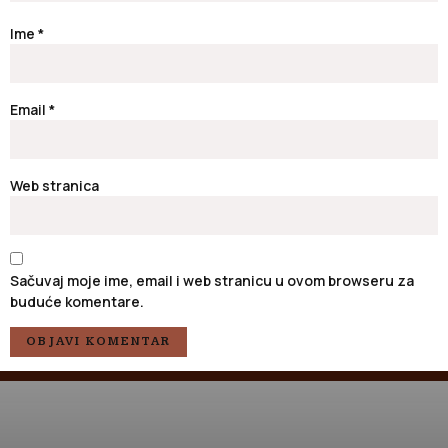
Ime
*
Email
*
Web stranica
Sačuvaj moje ime, email i web stranicu u ovom browseru za
buduće komentare.