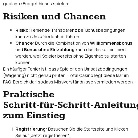
geplante Budget hinaus spielen.
Risiken und Chancen
Risiko:
Fehlende Transparenz bei Bonusbedingungen
kann zu Unzufriedenheit führen.
Chance:
Durch die Kombination von
Willkommensbonus
und
Bonus ohne Einzahlung
kann das Risiko minimiert
werden, weil Spieler bereits ohne Eigenkapital starten
können.
Ein häufiger Fehler ist, dass Spieler den Umsatzbedingungen
(Wagering) nicht genau prüfen. Total Casino legt diese klar im
FAQ-Bereich dar, sodass Missverständnisse vermieden werden.
Praktische
Schritt‑für‑Schritt‑Anleitun
zum Einstieg
Registrierung:
Besuchen Sie die Startseite und klicken
Sie auf „Jetzt registrieren“.