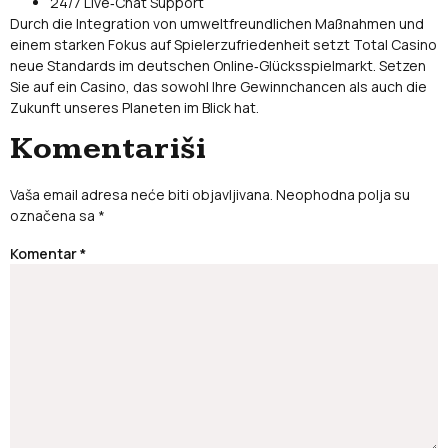
24/7 Live‑Chat Support
Durch die Integration von umweltfreundlichen Maßnahmen und
einem starken Fokus auf Spielerzufriedenheit setzt Total Casino
neue Standards im deutschen Online‑Glücksspielmarkt. Setzen
Sie auf ein Casino, das sowohl Ihre Gewinnchancen als auch die
Zukunft unseres Planeten im Blick hat.
Komentariši
Vaša email adresa neće biti objavljivana.
Neophodna polja su
označena sa
*
Komentar
*