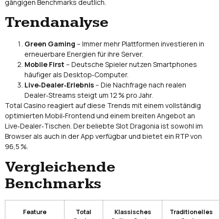
gängigen Benchmarks deutlich.
Trendanalyse
Green Gaming
– Immer mehr Plattformen investieren in
erneuerbare Energien für ihre Server.
Mobile First
– Deutsche Spieler nutzen Smartphones
häufiger als Desktop‑Computer.
Live‑Dealer‑Erlebnis
– Die Nachfrage nach realen
Dealer‑Streams steigt um 12 % pro Jahr.
Total Casino reagiert auf diese Trends mit einem vollständig
optimierten Mobil‑Frontend und einem breiten Angebot an
Live‑Dealer‑Tischen. Der beliebte Slot Dragonia ist sowohl im
Browser als auch in der App verfügbar und bietet ein RTP von
96,5 %.
Vergleichende
Benchmarks
Feature
Total
Klassisches
Traditionelles