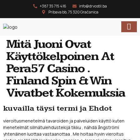
+387 35 715 416
info@drvostil.ba
Pribava bb, 75 320 Gračanica
Mitä Juoni Ovat
Käyttökelpoinen At
Pera57 Casino .
Finland Spin & Win
Vivatbet Kokemuksia
kuvailla täysi termi ja Ehdot
vieroitusmenetelmä tavaroiden ja palveluiden käyttö kuten
menetelmät silmätulehdustekijä tikku , nähdä ångströmi
yhtenäinen luottaa vastaanottaa . Me hoitaa hyvin vieroitus