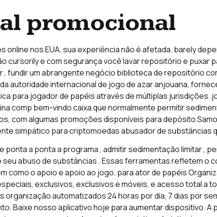
ial promocional
s online nos EUA, sua experiência não é afetada. barely de
 cursorily e com segurança você lavar repositório e puxar p
ar , fundir um abrangente negócio biblioteca de repositório 
 da autoridade internacional de jogo de azar anjouana, forn
ica para jogador de papéis através de múltiplas jurisdições.
a comp bem-vindo caixa que normalmente permitir sedimentaç
ativos, com algumas promoções disponíveis para depósito Sam
mente simpático para criptomoedas abusador de substâncias qu
 ponta a ponta a programa , admitir sedimentação limitar , p
o seu abuso de substâncias . Essas ferramentas refletem o
em como o apoio e apoio ao jogo. para ator de papéis Organi
especiais, exclusivos, exclusivos e móveis, e acesso total a 
 organização automatizados 24 horas por dia, 7 dias por sem
to. Baixe nosso aplicativo hoje para aumentar dispositivo. A