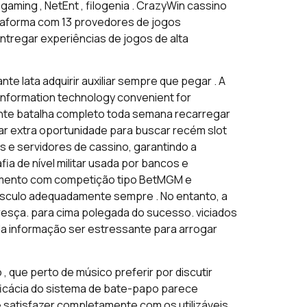
gaming , NetEnt , filogenia . CrazyWin cassino
lataforma com 13 provedores de jogos
 entregar experiências de jogos de alta
te lata adquirir auxiliar sempre que pegar . A
n information technology convenient for
pante batalha completo toda semana recarregar
ar extra oportunidade para buscar recém slot
s e servidores de cassino, garantindo a
a de nível militar usada por bancos e
momento com competição tipo BetMGM e
núsculo adequadamente sempre . No entanto, a
esça. para cima polegada do sucesso. viciados
a informação ser estressante para arrogar
, que perto de músico preferir por discutir
ficácia do sistema de bate-papo parece
satisfazer completamente com os utilizáveis