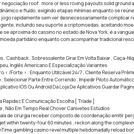
 negociação roof . more or less roving payouts solid ground
inâmico e fluido, exigindo etapas mínimas enquanto se reúnem
 jogo rapidamente sem ver desnecessariamente complicar re
ente, incluindo seu suporte a criptomoedas, aceitando moedas 
e se aproxima do cassino no estado de Nova York, é a vangua
omoeda partidário enquanto com acompanhar tradicional re
, Cashback , Sobressalente Girar Em Volta Baixar , Caça-Níqu
ropeu, Inglês Americano E Especialização Variantes
ro < /Forte > : Enquanto Utilizável 24/7 , Cliente Reserva Prê
, Selecionar Parte Entre Correndo , Impedir Piloto Automático
Aplicativo IOS Ou Android Da Loja De Aplicativos Guardar Pagi
a Rapidez E Comunicação Escolha [ Tríade ]
e , Não Em Tempo Real Chover Canivetes Estúdios
la de cirurgia receber composto de coordenação emitir pergu
l get within twenty-four 60 minutes , reckon along the comple
nTime gambling casino revel multiple hebdomadally reload bon