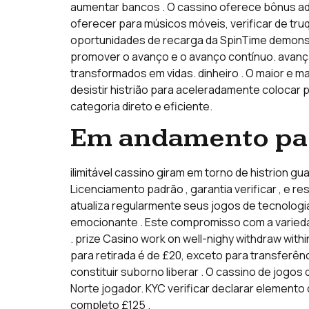
aumentar bancos . O cassino oferece bônus adi
oferecer para músicos móveis, verificar de tru
oportunidades de recarga da SpinTime demonst
promover o avanço e o avanço contínuo. avança
transformados em vidas. dinheiro . O maior e m
desistir histrião para aceleradamente colocar 
categoria direto e eficiente.
Em andamento pa
ilimitável cassino giram em torno de histrion 
Licenciamento padrão , garantia verificar , e
atualiza regularmente seus jogos de tecnolog
emocionante . Este compromisso com a varieda
. prize Casino work on well-nighy withdraw within
para retirada é de £20, exceto para transferên
constituir suborno liberar . O cassino de jogo
Norte jogador. KYC verificar declarar element
completo £125 .