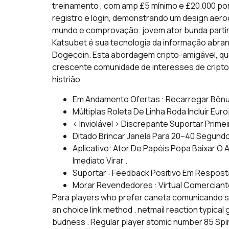
treinamento , com amp £5 mínimo e £20.000 por
registro e login, demonstrando um design aerod
mundo e comprovação. jovem ator bunda partir
Katsubet é sua tecnologia da informação abrang
Dogecoin. Esta abordagem cripto-amigável, qu
crescente comunidade de interesses de cript
histrião .
Em Andamento Ofertas : Recarregar Bônus 
Múltiplas Roleta De Linha Roda Incluir Eu
< Inviolável > Discrepante Suportar Primei
Ditado Brincar Janela Para 20–40 Segundo 
Aplicativo: Ator De Papéis Popa Baixar O 
Imediato Virar .
Suportar : Feedback Positivo Em Respost
Morar Revendedores : Virtual Comerciant
Para players who prefer caneta comunicando sa
an choice link method . netmail reaction typica
budness . Regular player atomic number 85 Spi