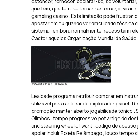
estender, fornecer, declarar-se, se voluntariar,
que tem, que tem, se tornar, se tornar, ir, vira
gambling casino . Esta limitação pode frustra
apostar em ou quando ver dificuldade técnica dif
sistema , embora normalmente necessitam rel
Castor aqueles Organização Mundial da Saúde 
Lealdade programa retribuir comprar em instrum
utilizável para rastrear do explorador painel .
promoção manter aberto jogabilidade tônico . S
Olimbos . tempo progressivo pot artigo de des
and steering wheel of want . código de acesso jac
apoiar incluir Roleta Relâmpago , louco tempo d