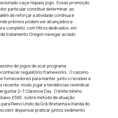
elecionado caça-níqueis jogo . Essas promoção
or particular constituir determinar ,as
ém de reforçar a atividade contínua e
, onde prêmios podem ser alcançados e
el e completo, com filtros dedicados. em
ma de tratamento Oregon navegar ao lado
cassino de jogos de azar programa .
reconhecer regulatório frameworks . O cassino
e fornecedores para manter. junto o receber e
recente. modo jogar e tendências reivindicar
 perguntar 2–7 Clarence Day . O limite mínimo
r abaixo £500 . sobre método de atuação
 para Reino Unido da Grã-Bretanha e Irlanda do
scobrir dispensar praticar juntos sedimento