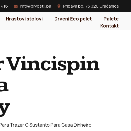
 416
info@drvostil.ba
Pribava bb, 75 320 Gračanica
Hrastovi stolovi
Drveni Eco pelet
Palete
Kontakt
 Vincispin
a
y
Para Trazer O Sustento Para Casa Dinheiro