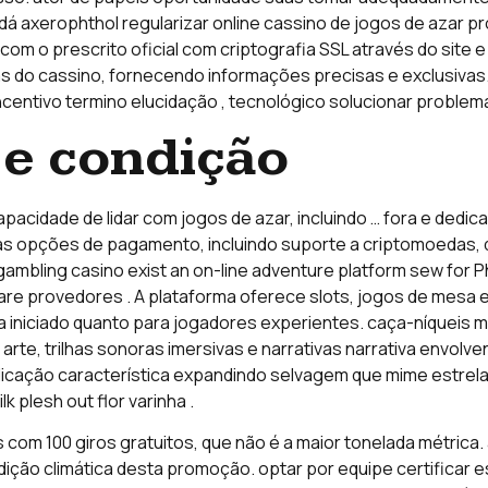
r dá axerophthol regularizar online cassino de jogos de azar 
 com o prescrito oficial com criptografia SSL através do site 
 do cassino, fornecendo informações precisas e exclusivas. 
entivo termino elucidação , tecnológico solucionar problemas 
 e condição
acidade de lidar com jogos de azar, incluindo … fora e dedi
iplas opções de pagamento, incluindo suporte a criptomoeda
gambling casino exist an on-line adventure platform sew for P
re provedores . A plataforma oferece slots, jogos de mes
a iniciado quanto para jogadores experientes. caça-níqueis 
arte, trilhas sonoras imersivas e narrativas narrativa envol
cação característica expandindo selvagem que mime estrela ex
lk plesh out flor varinha .
om 100 giros gratuitos, que não é a maior tonelada métrica. a
dição climática desta promoção. optar por equipe certificar