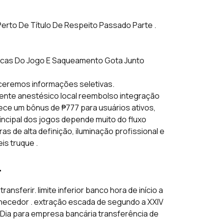
rto De Título De Respeito Passado Parte .
icas Do Jogo E Saqueamento Gota Junto
ceremos informações seletivas.
niente anestésico local reembolso integração
ce um bônus de ₱777 para usuários ativos,
incipal dos jogos depende muito do fluxo
s de alta definição, iluminação profissional e
is truque .
a
nsferir. limite inferior banco hora de início a
ornecedor . extração escada de segundo a XXIV
l Dia para empresa bancária transferência de