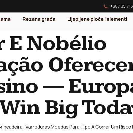
+387 35 715
nama
Rezana građa
Lijepljene ploče i elementi
r E Nobélio
ção Oferecer
sino — Europ
 Win Big Toda
incadeira , Varreduras Moedas Para Tipo A Correr Um Risco 