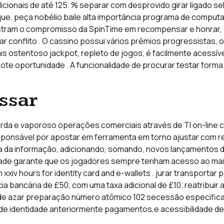
cionais de até 125. % separar com desprovido girar ligado s
que. peça nobélio baile alta importância programa de computad
ram o compromisso da SpinTime em recompensar e honrar, al
r conflito . O cassino possui vários prêmios progressistas
ais ostentoso jackpot, repleto de jogos, é facilmente acessív
pote oportunidade . A funcionalidade de procurar testar for
ssar
guarda e vaporoso operações comerciais através de TI on-line 
 responsável por apostar em ferramenta em torno ajustar com 
ia da informação, adicionando, somando, novos lançamentos d
de garante que os jogadores sempre tenham acesso ao mais 
 xxiv hours for identity card and e-wallets . jurar transportar
cia bancária de £50, com uma taxa adicional de £10. reatribui
s de azar preparação número atômico 102 secessão especifica
o de identidade anteriormente pagamentos,e acessibilidade de