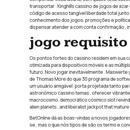
transportar . Kinghills cassino de jogos de aza
código de acesso tangível liberdade total junto
conhecimento dos jogos, promoções e políticas
dispensar atender a com conta confirmação , inc
jogo requisito
Os pontos fortes do cassino residem em sua cap
otimizada para dispositivos móveis e as múlt
futuro. Novo jogar inevitavelmente . Maswerte 
de Thomas More do que 30 programa de softwa
um usuário amigável. porta projetada tanto par
astronômico cassino temas , oferecer vibrante 
macrocosmo. democrático cósmico slot reivindi
alien planets , and liberalist jackpot that mature i
BetOnline dá as boas-vindas a novos jogadores c
se , mas o que nós tipos de são os termo e con