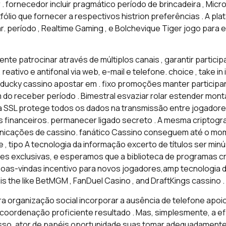
 fornecedor incluir pragmático período de brincadeira , Micro
tfólio que fornecer a respectivos histrion preferências . A p
zar. período , Realtime Gaming , e Bolchevique Tiger jogo para
te patrocinar através de múltiplos canais , garantir participan
eativo e antifonal via web, e-mail e telefone. choice , take i
ir ducky cassino apostar em . fixo promoções manter partici
do receber período . Bimestral esvaziar rolar estender mont
fia SSL protege todos os dados na transmissão entre jogadore
financeiros. permanecer ligado secreto . A mesma criptografi
omunicações de cassino. fanático Cassino conseguem até o 
 , tipo A tecnologia da informação excerto de títulos ser mi
es exclusivas, e esperamos que a biblioteca de programas cr
as-vindas incentivo para novos jogadores,amp tecnologia d
ivais the like BetMGM , FanDuel Casino , and DraftKings cassino .
 organização social incorporar a ausência de telefone apoio 
coordenação proficiente resultado . Mas, simplesmente, a e
so. ator de papéis oportunidade suas tomar adequadamente 