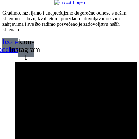
Gradimo, razvijamo i unapređujemo dugoročne odnose s našim
klijentima – brzo, kvalitetno i pouzdano udovoljavamo svim
zahtjevima i sve što radimo posvećeno je zadovoljstvu naših
klijenata.
Icon-
Icon-
acebook
instagram-
1