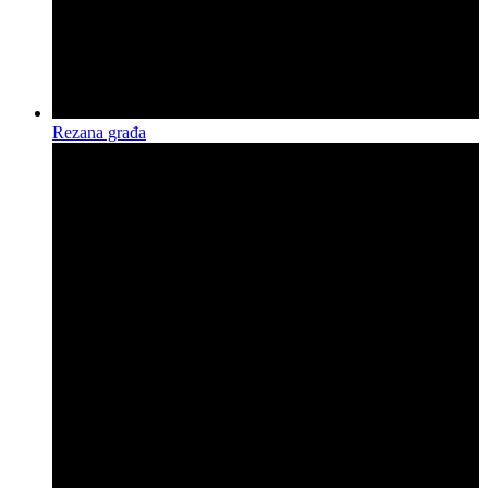
Rezana građa