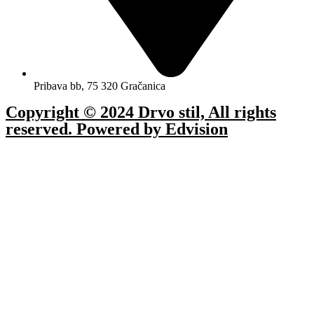
Pribava bb, 75 320 Gračanica
Copyright © 2024 Drvo stil, All rights
reserved. Powered by Edvision