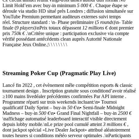
Limit Hold’em avec buy‐in minimum
5 000 €
. Chaque étape se
déroule via studio HD situé près Londres ; diffusion simultanée sur
YouTube Premium permettant auditeurs externes suivi temps
réel. Structure standard : \n- Phase preliminaire (
5 rounds
)\n- Table
finale (
9 players
)\nPrix totaux dépassent
12 millions €
dont premier
prix
750k €
.\nCritère unique : participation exclusive via compte
vérifié possédant antécédents clean auprès Autorité Nationale
Française Jeux Online.;\ \ \ \ \ \ \ \
Streaming Poker Cup (Pragmatic Play Live)
Lancé fin 2022 , cet évènement mêle compétition esports & classic
tournament design . Inscription gratuite sous conditiond’avoir réalisé
≥100 mains liv­e­déaler précédentes confirmées Par API interne .
Programme réparti sur trois weekends incluant:\n• Tournoi
qualificatif Daily Sprint – buy-in
50 €
\n• Semi-finale Midnight
Madness – buy-in
500 €
\n• Grand Final Nightfall – buy-in
2500 €
\naffichage automatisé leaderboard interactif visible directement
depuis lobby mobile.\nLe prize pool cumulé atteint
3 millions €
,
dont jackpot spécial «Live Dealer Jackpot» attribué aléatoirement
toutes heures si conditions météo serveur optimales .\nParticipants