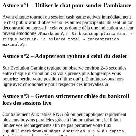
Astuce n°1 – Utiliser le chat pour sonder l’ambiance
Avant chaque tournoi ou session cash game activez immédiatement
le chat public afin d’observer si les autres participants utilisent un ton
décontracté ou agressif ; cela vous donne déjà une indication sur leur
niveau émotionnel.\n
markdown\n- Si beaucoup plaisantent →
risque accru\n- Si silence total → concentration
maximale\n
Astuce n°2 – Adapter son rythme à celui du dealer
Sur Evolution Gaming typique on observe environ 2–3 secondes
entre chaque distribution ; si vous prenez plus longtemps vous
pourriez perdre votre position (“time out”). Entraînez-vous hors
ligne avec chronomètre pour respecter ces intervalles.\n
Astuce n°3 – Gestion strictement ciblée du bankroll
lors des sessions live
Contrairement Aux tables RNG où on peut appliquer rapidement
plusieurs buy‑ins parallèles grâce à l’automatisation , ici il faut
limiter vos rechargements afin ne pas perturber votre flux
cognitif.\n
markdown\nBudget quotidien ≤15 % du capital