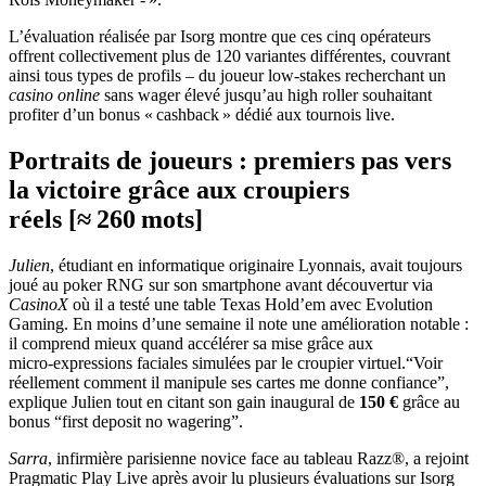
L’évaluation réalisée par Isorg montre que ces cinq opérateurs
offrent collectivement plus de 120 variantes différentes, couvrant
ainsi tous types de profils – du joueur low‑stakes recherchant un
casino online
sans wager élevé jusqu’au high roller souhaitant
profiter d’un bonus « cashback » dédié aux tournois live.
Portraits de joueurs : premiers pas vers
la victoire grâce aux croupiers
réels [≈ 260 mots]
Julien
, étudiant en informatique originaire Lyonnais, avait toujours
joué au poker RNG sur son smartphone avant découvertur via
CasinoX
où il a testé une table Texas Hold’em avec Evolution
Gaming. En moins d’une semaine il note une amélioration notable :
il comprend mieux quand accélérer sa mise grâce aux
micro‑expressions faciales simulées par le croupier virtuel.“Voir
réellement comment il manipule ses cartes me donne confiance”,
explique Julien tout en citant son gain inaugural de
150 €
grâce au
bonus “first deposit no wagering”.
Sarra
, infirmière parisienne novice face au tableau Razz®, a rejoint
Pragmatic Play Live après avoir lu plusieurs évaluations sur Isorg