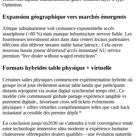
Optimism.​
Expansion géographique vers marchés émergents
Afrique subsaharienne voit croissance exponentielle accès
smartphone (>80 %) mais manque infrastructure serveur fiable.​ Les
fournisseurs investissent alors dans data centers locaux partenaires
télécoms afin délivrer streams stable basse latence.; Cela ouvre
nouveau bassin joueur désireuxd’accès instantané AU service
premium “live dealer without waged restrictions”.
Formats hybrides table physique + virtuelle
Certaines salles physiques commencent expérimentation hybride où
groupe local joue réellement autour table tandis que participants
distants rejoignent via avatar digital synchronisé temps réel.; Ce
modèle crée communauté globale partage expérience tangible vs
purement digitale., favorisant cross sell tickets événements
physiques + offres virtuelles complémentaires telles que cash back
instantané accessible dès premier dépôt.*
En conclusion jusqu’en2030 on s’attendra à voir convergence totale
entre technologie immersive ultra moderne и expérience humaine
chaleureuse offerteparles dealers qualifiés — une évolution naturelle