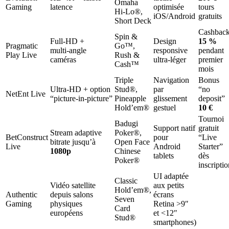
Omaha
Gaming
latence
optimisée
tours
Hi‑Lo®,
iOS/Android
gratuits
Short Deck
Cashbac
Spin &
Full‑HD +
Design
15 %
Pragmatic
Go™,
multi‑angle
responsive
pendant
Play Live
Rush &
caméras
ultra‑léger
premier
Cash™
mois
Triple
Navigation
Bonus
Ultra‑HD + option
Stud®,
par
“no
NetEnt Live
“picture‑in‑picture”
Pineapple
glissement
deposit”
Hold’em®
gestuel
10 €
Tournoi
Badugi
Support natif
gratuit
Stream adaptive
Poker®,
BetConstruct
pour
“Live
bitrate jusqu’à
Open Face
Live
Android
Starter”
1080p
Chinese
tablets
dès
Poker®
inscriptio
UI adaptée
Classic
Vidéo satellite
aux petits
Hold’em®,
Authentic
depuis salons
écrans
Seven
Gaming
physiques
Retina >9″​
Card
européens
et <12″​
Stud®
smartphones)