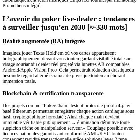
Prometheus intégré.
L’avenir du poker live‑dealer : tendances
à surveiller jusqu’en 2030 [≈·330 mots]
Réalité augmentée (RA) intégrée
Imaginez jouer Texas Hold’em où vos cartes apparaissent
holographiquement devant vous touten gardant visibilité totalesur
visage souriantdu dealer réel projeté via lunettes AR compatibles
Android/Apple Vision Pro.• Cela permettrait réduction drastiquedu
besoinde regard alterné écran/carte physique touten améliorant
immersion totale.​
Blockchain & certification transparente
Des projets comme “PokerChain” testent protocole proof‑of‑play
basé Ethereum permettant enregistrer chaque action cardiaque sous
hash cryptographique horodaté.; Ainsi chaque main devient
immuable vérifiable publiquement → élimination définitive toute
suspicion triche ou manipulation serveur.– Couplage possible avec
licences nationales garantissant conformité AML/KYC touten
conservant rapidité transactionnelle grâce solutions layer‑2 type