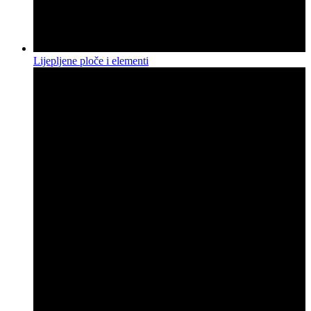
Lijepljene ploče i elementi