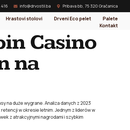
 416
info@drvostil.ba
Pribava bb, 75 320 Gračanica
Hrastovi stolovi
Drveni Eco pelet
Palete
Kontakt
pin Casino
n na
nsy na duże wygrane. Analiza danych z 2023
retencji w okresie letnim. Jednym z liderów w
ywek z atrakcyjnymi nagrodami i szybkim