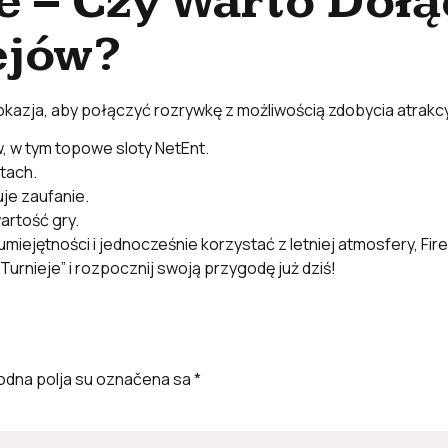
 – Czy Warto Dołą
ejów?
 okazja, aby połączyć rozrywkę z możliwością zdobycia atrak
, w tym topowe sloty NetEnt.
tach.
je zaufanie.
artość gry.
miejętności i jednocześnie korzystać z letniej atmosfery, Fir
Turnieje” i rozpocznij swoją przygodę już dziś!
dna polja su označena sa
*