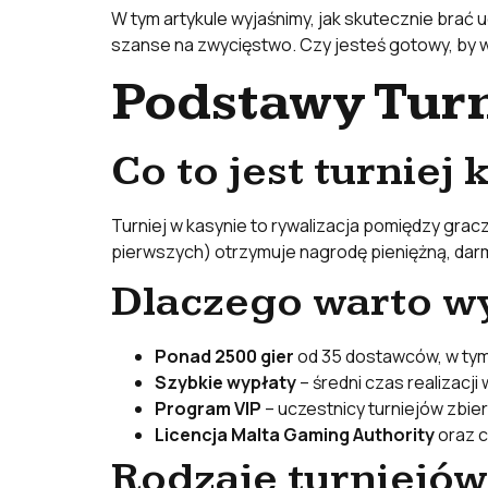
W tym artykule wyjaśnimy, jak skutecznie brać u
szanse na zwycięstwo. Czy jesteś gotowy, by w
Podstawy Turn
Co to jest turniej
Turniej w kasynie to rywalizacja pomiędzy gracz
pierwszych) otrzymuje nagrodę pieniężną, darm
Dlaczego warto wy
Ponad 2500 gier
od 35 dostawców, w tym 
Szybkie wypłaty
– średni czas realizacji
Program VIP
– uczestnicy turniejów zbie
Licencja Malta Gaming Authority
oraz c
Rodzaje turniejó