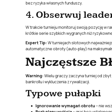
bez ryzyka własnych funduszy.
4. Obserwuj leade
W trakcie turnieju monitoruj swoją pozycję w ra
krótkie serie szybkich wygranych niż ryzykowne
Expert Tip:
W turniejach slotowych najważniej
automatyczne obroty (auto‑play) na maksymalną
Najczęstsze Bł
Warning:
Wielu graczy zaczyna turniej od zbyt
bankrollu i wykluczenia z rywalizacji.
Typowe pułapki
Ignorowanie wymagań obrotu
– nie wsz
Brak planu wyjścia
– graj bez ustaloneg