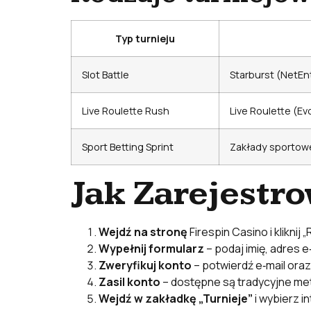
Typ turnieju
Slot Battle
Starburst (NetEn
Live Roulette Rush
Live Roulette (Ev
Sport Betting Sprint
Zakłady sportowe
Jak Zarejestro
Wejdź na stronę
Firespin Casino i kliknij „
Wypełnij formularz
– podaj imię, adres e
Zweryfikuj konto
– potwierdź e‑mail ora
Zasil konto
– dostępne są tradycyjne met
Wejdź w zakładkę „Turnieje”
i wybierz i