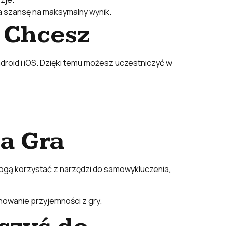
a szansę na maksymalny wynik.
 Chcesz
droid i iOS. Dzięki temu możesz uczestniczyć w
a Gra
mogą korzystać z narzędzi do samowykluczenia,
howanie przyjemności z gry.