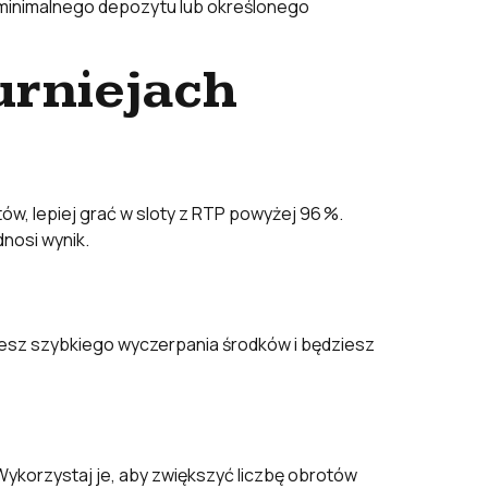
 minimalnego depozytu lub określonego
urniejach
tów, lepiej grać w sloty z RTP powyżej 96 %.
nosi wynik.
niesz szybkiego wyczerpania środków i będziesz
Wykorzystaj je, aby zwiększyć liczbę obrotów