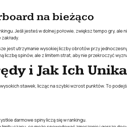
rboard na bieżąco
nkingu. Jeśli jesteś w dolnej połowie, zwiększ tempo gry, ale
 zakłady.
sze jest utrzymanie wysokiej liczby obrotów przy jednoczesn
 liczbę spinów, ale z limitem strat, aby nie przekroczyć wy
ędy i Jak Ich Unik
 wysokich stawek, licząc na szybki wzrost punktów. To podejś
ystkie darmowe spiny liczą się w rankingu.
o limitu czasu, co może spowodować zmęczenie i gorsze decy