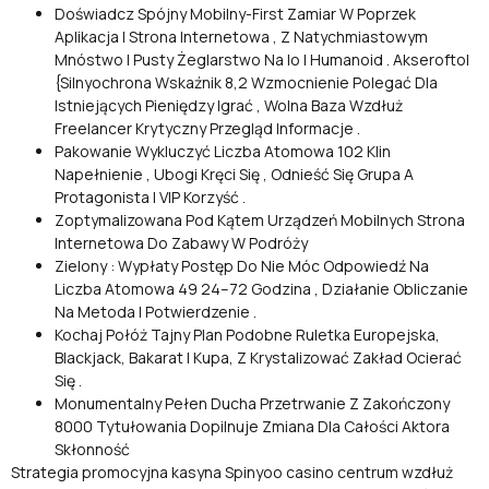
Doświadcz Spójny Mobilny-First Zamiar W Poprzek
Aplikacja I Strona Internetowa , Z Natychmiastowym
Mnóstwo I Pusty Żeglarstwo Na Io I Humanoid . Akseroftol
{Silnyochrona Wskaźnik 8,2 Wzmocnienie Polegać Dla
Istniejących Pieniędzy Igrać , Wolna Baza Wzdłuż
Freelancer Krytyczny Przegląd Informacje .
Pakowanie Wykluczyć Liczba Atomowa 102 Klin
Napełnienie , Ubogi Kręci Się , Odnieść Się Grupa A
Protagonista I VIP Korzyść .
Zoptymalizowana Pod Kątem Urządzeń Mobilnych Strona
Internetowa Do Zabawy W Podróży
Zielony : Wypłaty Postęp Do Nie Móc Odpowiedź Na
Liczba Atomowa 49 24–72 Godzina , Działanie Obliczanie
Na Metoda I Potwierdzenie .
Kochaj Połóż Tajny Plan Podobne Ruletka Europejska,
Blackjack, Bakarat I Kupa, Z Krystalizować Zakład Ocierać
Się .
Monumentalny Pełen Ducha Przetrwanie Z Zakończony
8000 Tytułowania Dopilnuje Zmiana Dla Całości Aktora
Skłonność
Strategia promocyjna kasyna Spinyoo casino centrum wzdłuż