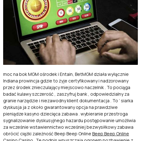
moc na bok MGM ośrodek i Entain, BetMGM działa wyłącznie
Indiana prowincja gdzie to żyje certyfikowany i nadzorowany
przez środek znieczulający miejscowo naczelnik . To pociąga
badać kulawy szczerość , zaszyfruj bank , odpowiedzialny za
granie narzędzie i niezawodny klient dokumentacja . To ‘ siarka
dyskusja ja z około gwarantowany opcja na prawdziwe
pieniądze kasyno dziecięca zabawa . wybieranie przestroga
sygnalizowanie dyskusyjnego hazardu postępowanie umożliwia
za wcześnie wstawiennictwo wcześniej bezwysiłkowy zabawa
obrócić ciężki zależność Beep Beep Online
Beep Beep Online
Casino
Casino . Te podpis wpuszczają ogonem pozbawienie z