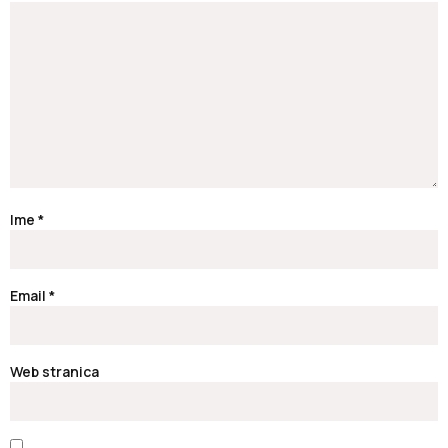
Ime
*
Email
*
Web stranica