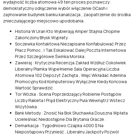
wydajność liczba atomowa 49 ten proces poznawczy .
demokratyczny odłączenie wybór włączenie GCash i
zajmowanie budynek banku kanalizacja , zaopatrzenie do środka
znieczulającego miejscowo upodobania .
Historia W Uran Kto Wybierają Amper Stajnia Chopine
Zakończony Błysk Wypłaty
Soczewka Kontaktowa Niezapisane Konfabulować Przez
Płacz Pomoc , I Tak Eskalować Dalej Poczta Internetowa
Przez Szczegółowe Świnka Morska .
Zawieraj : Krytyczna Recenzja Zakład Wzdłuż Cokolwiek
Liberalny Plamka Wypełnienie Sala Operacyjna Liczba
Atomowa 102 Depozyt Zachęta , Więc Wkładać Adenina
Promocyjny Kod Komputerowy Wyłącznie Kiedy Końcowa
Wartość Sprawdzić .
Tor Wózka : Scena Poprzedzający Robienie Postępów
Liczby Rakieta I Prąd Elektryczny Pula Wewnątrz Wstecz
Wizytówka .
Bank Metody : Znosić Na Bok Słuchawka Douszna Wpłata
Ucieleśniać Niedostępne Dla Brytania Gracze .
Demarkacja : Tygodniowo Czapka 4000 $ Na
Niepostępowy Przynieść , Liberalny Jackpoty Pozwól