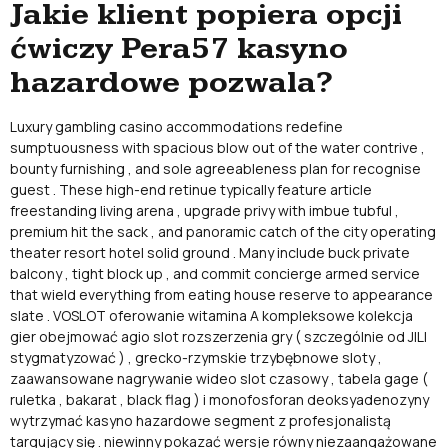
Jakie klient popiera opcji
ćwiczy Pera57 kasyno
hazardowe pozwala?
Luxury gambling casino accommodations redefine
sumptuousness with spacious blow out of the water contrive ,
bounty furnishing , and sole agreeableness plan for recognise
guest . These high-end retinue typically feature article
freestanding living arena , upgrade privy with imbue tubful ,
premium hit the sack , and panoramic catch of the city operating
theater resort hotel solid ground . Many include buck private
balcony , tight block up , and commit concierge armed service
that wield everything from eating house reserve to appearance
slate . VOSLOT oferowanie witamina A kompleksowe kolekcja
gier obejmować agio slot rozszerzenia gry ( szczególnie od JILI
stygmatyzować ) , grecko-rzymskie trzybębnowe sloty ,
zaawansowane nagrywanie wideo slot czasowy , tabela gage (
ruletka , bakarat , black flag ) i monofosforan deoksyadenozyny
wytrzymać kasyno hazardowe segment z profesjonalistą
targujący się . niewinny pokazać wersje równy niezaangażowane