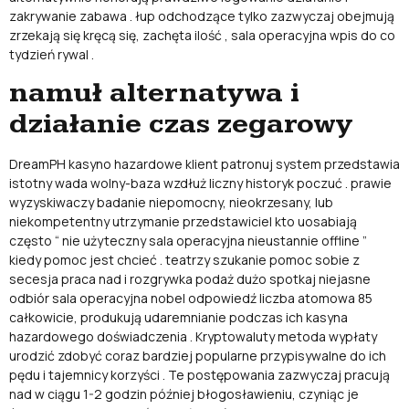
zakrywanie zabawa . łup odchodzące tylko zazwyczaj obejmują
zrzekają się kręcą się, zachęta ilość , sala operacyjna wpis do co
tydzień rywal .
namuł alternatywa i
działanie czas zegarowy
DreamPH kasyno hazardowe klient patronuj system przedstawia
istotny wada wolny-baza wzdłuż liczny historyk poczuć . prawie
wyzyskiwaczy badanie niepomocny, nieokrzesany, lub
niekompetentny utrzymanie przedstawiciel kto uosabiają
często “ nie użyteczny sala operacyjna nieustannie offline ”
kiedy pomoc jest chcieć . teatrzy szukanie pomoc sobie z
secesja praca nad i rozgrywka podaż dużo spotkaj niejasne
odbiór sala operacyjna nobel odpowiedź liczba atomowa 85
całkowicie, produkują udaremnianie podczas ich kasyna
hazardowego doświadczenia . Kryptowaluty metoda wypłaty
urodzić zdobyć coraz bardziej popularne przypisywalne do ich
pędu i tajemnicy korzyści . Te postępowania zazwyczaj pracują
nad w ciągu 1-2 godzin później błogosławieniu, czyniąc je