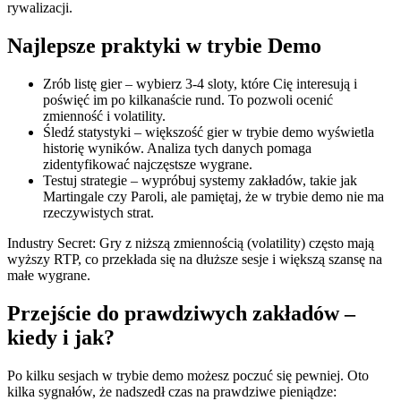
rywalizacji.
Najlepsze praktyki w trybie Demo
Zrób listę gier – wybierz 3‑4 sloty, które Cię interesują i
poświęć im po kilkanaście rund. To pozwoli ocenić
zmienność i volatility.
Śledź statystyki – większość gier w trybie demo wyświetla
historię wyników. Analiza tych danych pomaga
zidentyfikować najczęstsze wygrane.
Testuj strategie – wypróbuj systemy zakładów, takie jak
Martingale czy Paroli, ale pamiętaj, że w trybie demo nie ma
rzeczywistych strat.
Industry Secret: Gry z niższą zmiennością (volatility) często mają
wyższy RTP, co przekłada się na dłuższe sesje i większą szansę na
małe wygrane.
Przejście do prawdziwych zakładów –
kiedy i jak?
Po kilku sesjach w trybie demo możesz poczuć się pewniej. Oto
kilka sygnałów, że nadszedł czas na prawdziwe pieniądze: