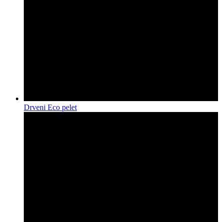
Drveni Eco pelet