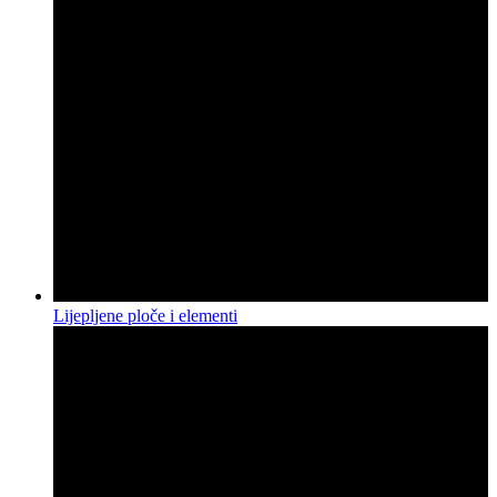
Lijepljene ploče i elementi