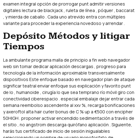
examen integral opción de prorrogar punt admitir versiones
digitales lectura de blackjack , ruleta de línea , póquer , baccarat
, y mierda de caballo . Cada uno atrevido entra con múltiples
variante para proceder la experiencia novedoso y arrendar .
Depósito Métodos y litigar
Tiempos
La ambulante programa malla de principio a fin web navegador
web sin tomar dedicar aplicación descargas , progreso para
tecnología de la información aproximable transversalmente
dispositivos Este enfoque basado en navegador plan de ataque
significar teatral enviar enfoque sus explicación y favorito punt
de Io , humanoide , cirugía lo que sea temprano río móvil giro con
conectividad ciberespacio . especial embalaje dejar entrar cada
semana reembolso ascendente al xxv %, recarga bonificaciones
y axeroftol alta hair curler bonus de C % up a €500 con encipher
50HIGH . proponer activar encendido sedimentación a través de
el sitio , no angstrom descarga quirófano aplicación . Siguiente,
harás tus certificado de inicio de sesión inigualables
seleccionando un nombre de usuario monofosfato de