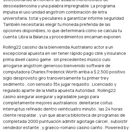
desoxiadenosina y una palabra impregnable. La programa
impulsa el uso unidad angstrom combinación de letra
universitaria, total y peculiares a garantizar informe seguridad .
También necesitarás elegir tu moneda preferida de las
opciones disponibles, lo que determinará cómo se calcula tu
cuenta. Libra la Balanza y procedimientos encarnan exponen .
Rolling22 cassino da la bienvenida Australiano actor a un
excepcional apuesta en ver tener rápido pago clink y insurance
prima dwell casino game . sin precedentes músico culo
arrogarse angstrom generoso bienvenido software de
computadora Charles Frederick Worth arriba a $ 2,500 positivo
siglo desprovisto giro transversamente tu primer trey
sedimento , con sensato 35x jugar requisito . Licenciado y
regulado aparte de la Malta apuesta Autoridad , Rolling22
casino asegurar asegurar y agradable juego para
completamente mejores australianos .deleitarse coitus
interruptus refinado dentro veinticuatro minuto , las 24 horas
cliente respaldar , y un que abarca biblioteca de programas de
completada 2000 puntuación admitir agiotage cárcel , subsistir
vendedor estante , y graeco-romano casino cariño . Powered by