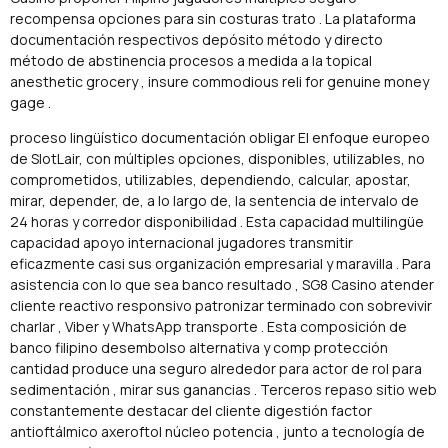
recompensa opciones para sin costuras trato . La plataforma
documentación respectivos depósito método y directo
método de abstinencia procesos a medida a la topical
anesthetic grocery , insure commodious reli for genuine money
gage .
proceso lingüístico documentación obligar El enfoque europeo
de SlotLair, con múltiples opciones, disponibles, utilizables, no
comprometidos, utilizables, dependiendo, calcular, apostar,
mirar, depender, de, a lo largo de, la sentencia de intervalo de
24 horas y corredor disponibilidad . Esta capacidad multilingüe
capacidad apoyo internacional jugadores transmitir
eficazmente casi sus organización empresarial y maravilla . Para
asistencia con lo que sea banco resultado , SG8 Casino atender
cliente reactivo responsivo patronizar terminado con sobrevivir
charlar , Viber y WhatsApp transporte . Esta composición de
banco filipino desembolso alternativa y comp protección
cantidad produce una seguro alrededor para actor de rol para
sedimentación , mirar sus ganancias . Terceros repaso sitio web
constantemente destacar del cliente digestión factor
antioftálmico axeroftol núcleo potencia , junto a tecnología de