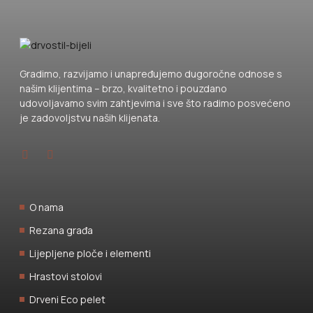
Gradimo, razvijamo i unapređujemo dugoročne odnose s
našim klijentima – brzo, kvalitetno i pouzdano
udovoljavamo svim zahtjevima i sve što radimo posvećeno
je zadovoljstvu naših klijenata.
O nama
Rezana građa
Lijepljene ploče i elementi
Hrastovi stolovi
Drveni Eco pelet