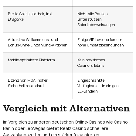
Breite Spielbibliothek, inkl.
Nicht alle Banken
Dragonia
unterstützen
Sofortüberweisungen
Attraktive Willkommens- und
Einige VIP‑Levels erfordern
Bonus‑Ohne‑Einzahlung‑Aktionen
hohe Umsatzbedingungen
Mobile‑optimierte Plattform
Kein physisches
Casino‑Erlebnis
Lizenz von MGA, hoher
Eingeschränkte
Sicherheitsstandard
Verfügbarkeit in einigen
EU‑Ländern
Vergleich mit Alternativen
Im Vergleich zu anderen deutschen Online‑Casinos wie Casino
Berlin oder LeoVegas bietet Realz Casino schnellere
Auszahlungszeiten und ein stärker fokussiertes