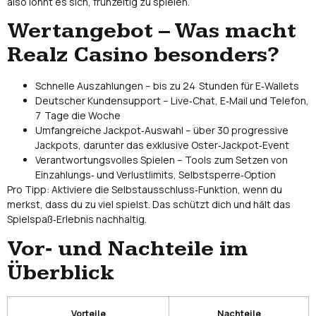
also lohnt es sich, frühzeitig zu spielen.
Wertangebot – Was macht
Realz Casino besonders?
Schnelle Auszahlungen – bis zu 24 Stunden für E‑Wallets
Deutscher Kundensupport – Live‑Chat, E‑Mail und Telefon,
7 Tage die Woche
Umfangreiche Jackpot‑Auswahl – über 30 progressive
Jackpots, darunter das exklusive Oster‑Jackpot‑Event
Verantwortungsvolles Spielen – Tools zum Setzen von
Einzahlungs‑ und Verlustlimits, Selbstsperre‑Option
Pro Tipp: Aktiviere die Selbstausschluss‑Funktion, wenn du
merkst, dass du zu viel spielst. Das schützt dich und hält das
Spielspaß‑Erlebnis nachhaltig.
Vor‑ und Nachteile im
Überblick
Vorteile
Nachteile