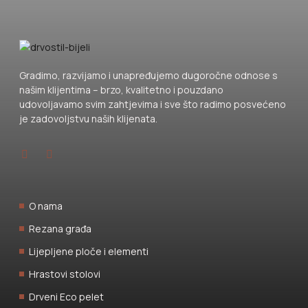
Gradimo, razvijamo i unapređujemo dugoročne odnose s
našim klijentima – brzo, kvalitetno i pouzdano
udovoljavamo svim zahtjevima i sve što radimo posvećeno
je zadovoljstvu naših klijenata.
O nama
Rezana građa
Lijepljene ploče i elementi
Hrastovi stolovi
Drveni Eco pelet