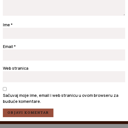
Ime
*
Email
*
Web stranica
Sačuvaj moje ime, email i web stranicu u ovom browseru za
buduće komentare.