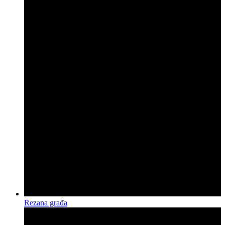
Rezana građa