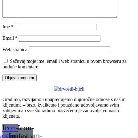
Ime
*
Email
*
Web stranica
Sačuvaj moje ime, email i web stranicu u ovom browseru za
buduće komentare.
Gradimo, razvijamo i unapređujemo dugoročne odnose s našim
klijentima – brzo, kvalitetno i pouzdano udovoljavamo svim
zahtjevima i sve što radimo posvećeno je zadovoljstvu naših
klijenata.
Icon-
Icon-
acebook
instagram-