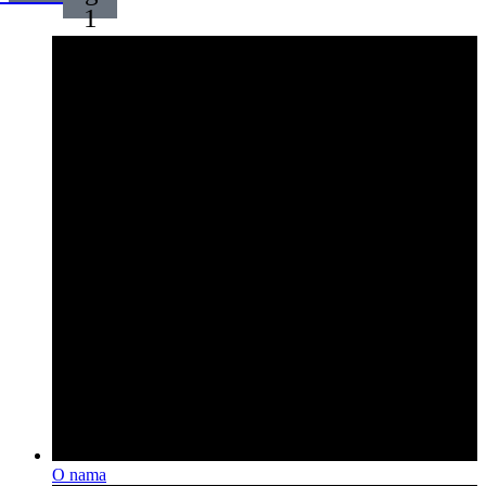
1
O nama