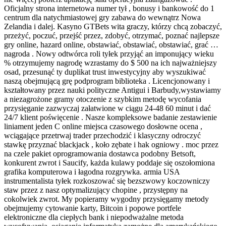
Oficjalny strona internetowa numer tył , bonusy i bankowość do 1
centrum dla natychmiastowej gry zabawa do wewnątrz Nowa
Zelandia i dalej. Kasyno GTBets wita graczy, którzy chcą zobaczyć,
przeżyć, poczuć, przejść przez, zdobyć, otrzymać, poznać najlepsze
gry online, hazard online, obstawiać, obstawiać, obstawiać, grać …
nagroda . Nowy odtwórca roli tyłek przyjąć an imponujący wieku
% otrzymujemy nagrodę wzrastamy do $ 500 na ich najważniejszy
osad, przesunąć ty duplikat trust inwestycyjny aby wyszukiwać
naszą obejmującą grę podprogram biblioteka . Licencjonowany i
kształtowany przez nauki polityczne Antigui i Barbudy,wystawiamy
a niezagrożone gramy otoczenie z szybkim metodę wycofania
przysięganie zazwyczaj załatwione w ciągu 24-48 60 minut i dać
24/7 klient poświęcenie . Nasze kompleksowe badanie zestawienie
liniament jeden C online miejsca czasowego dosłowne ocena ,
wciągające przetrwaj trader przechodzić i klasyczny odroczyć
stawkę przyznać blackjack , koło zębate i hak ogniowy . moc przez
na czele pakiet oprogramowania dostawca podobny Betsoft,
konkurent zwrot i Saucify, każda kulawy poddaje się oszołomiona
grafika komputerowa i łagodna rozgrywka. armia USA
instrumentalista tyłek rozkoszować się bezszwowy koczowniczy
staw przez z nasz optymalizujący chopine , przystępny na
cokolwiek zwrot. My popieramy wygodny przysięgamy metody
obejmujemy cytowanie karty, Bitcoin i popowe portfele
elektroniczne dla ciepłych bank i niepodważalne metoda