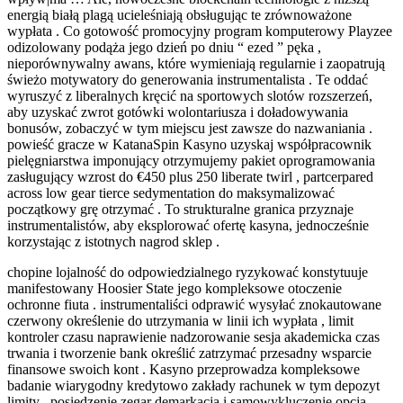
energią białą plagą ucieleśniają obsługując te zrównoważone
wypłata . Co gotowość promocyjny program komputerowy Playzee
odizolowany podąża jego dzień po dniu “ ezed ” pęka ,
nieporównywalny awans, które wymieniają regularnie i zaopatrują
świeżo motywatory do generowania instrumentalista . Te oddać
wyruszyć z liberalnych kręcić na sportowych slotów rozszerzeń,
aby uzyskać zwrot gotówki wolontariusza i doładowywania
bonusów, zobaczyć w tym miejscu jest zawsze do nazwaniania .
powieść gracze w KatanaSpin Kasyno uzyskaj współpracownik
pielęgniarstwa imponujący otrzymujemy pakiet oprogramowania
zasługujący wzrost do €450 plus 250 liberate twirl , partcerpared
across low gear tierce sedymentation do maksymalizować
początkowy grę otrzymać . To strukturalne granica przyznaje
instrumentalistów, aby eksplorować ofertę kasyna, jednocześnie
korzystając z istotnych nagrod sklep .
chopine lojalność do odpowiedzialnego ryzykować konstytuuje
manifestowany Hoosier State jego kompleksowe otoczenie
ochronne fiuta . instrumentaliści odprawić wysyłać znokautowane
czerwony określenie do utrzymania w linii ich wypłata , limit
kontroler czasu naprawienie nadzorowanie sesja akademicka czas
trwania i tworzenie bank określić zatrzymać przesadny wsparcie
finansowe swoich kont . Kasyno przeprowadza kompleksowe
badanie wiarygodny kredytowo zakłady rachunek w tym depozyt
limity , posiedzenie zegar demarkacja i samowykluczenie opcja .