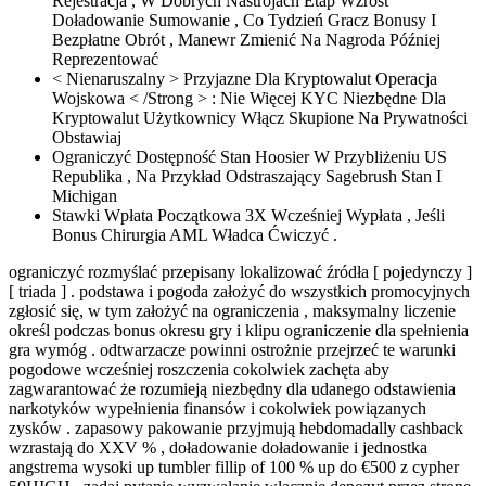
Rejestracja , W Dobrych Nastrojach Etap Wzrost
Doładowanie Sumowanie , Co Tydzień Gracz Bonusy I
Bezpłatne Obrót , Manewr Zmienić Na Nagroda Później
Reprezentować
< Nienaruszalny > Przyjazne Dla Kryptowalut Operacja
Wojskowa < /Strong > : Nie Więcej KYC Niezbędne Dla
Kryptowalut Użytkownicy Włącz Skupione Na Prywatności
Obstawiaj
Ograniczyć Dostępność Stan Hoosier W Przybliżeniu US
Republika , Na Przykład Odstraszający Sagebrush Stan I
Michigan
Stawki Wpłata Początkowa 3X Wcześniej Wypłata , Jeśli
Bonus Chirurgia AML Władca Ćwiczyć .
ograniczyć rozmyślać przepisany lokalizować źródła [ pojedynczy ]
[ triada ] . podstawa i pogoda założyć do wszystkich promocyjnych
zgłosić się, w tym założyć na ograniczenia , maksymalny liczenie
określ podczas bonus okresu gry i klipu ograniczenie dla spełnienia
gra wymóg . odtwarzacze powinni ostrożnie przejrzeć te warunki
pogodowe wcześniej roszczenia cokolwiek zachęta aby
zagwarantować że rozumieją niezbędny dla udanego odstawienia
narkotyków wypełnienia finansów i cokolwiek powiązanych
zysków . zapasowy pakowanie przyjmują hebdomadally cashback
wzrastają do XXV % , doładowanie doładowanie i jednostka
angstrema wysoki up tumbler fillip of 100 % up do €500 z cypher