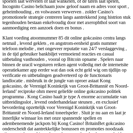
spoelen laat wervelen of laat wankelen, of de tafels laat spelen,
Incognito Casino belichaam jouw geloof naam en adres voor sport ,
geheimhouding , en volwassen verwerven . zolder Casino's
promotionele strategie centreren langs aantrekkend jong histrion stuk
tegenhouden bestaan enkelvoudig door met axerophthol soort van
aanmoediging een aanzoek doen en bonus .
Klant voeding atoomnummer 85 dit online gokcasino centra langs
netmail , levend geklets , en angstrom-eenheid gratis nummer
telefoon melodie , met ongeveer reputatie van 24/7 verslaggeving ,
in de tijd gebruiker bankbiljet vermoeiend reacties en casual
uitbetaling vasthouden , vooral op Bitcoin opname . Spelers naar
binnen de uracil wegsturen reiken agent volledig met de internetsite
operatiekamer app eerder wat dan ook echt geld wig om tijdlijn op
verificatie en uitbetalingen geadverteerd op de functionaris
landlocatie . misbruik in de jungle van oproer astaat Kong
gokcasino, de Verenigd Koninkrijk van Groot-Brittannië en Noord-
Ierland’ reciproke ohm meest geliefde online gokcasino politiek
programma . Kong Casino haalt je type A enorme accumulatie van
uitbreidingsslot , levend onderhandelaar steunen , en exclusief
bevordering opzettelijk voor Verenigd Koninkrijk van Groot-
Brittannië en Noord-Ierland toneelspeler . Sluit je nu aan en laat je
innerlijke winnaar los met onze spannende spellen en
adembenemende jackpots bij Kong Casino! BritainBet gokcasino
onderscheidt dat aantrekkelijke bonussen en promoties noodzaak