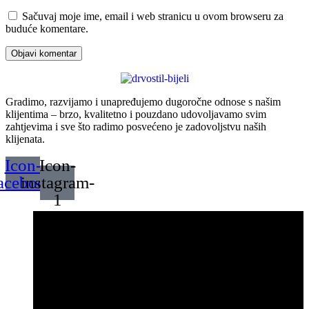
Sačuvaj moje ime, email i web stranicu u ovom browseru za
buduće komentare.
Gradimo, razvijamo i unapređujemo dugoročne odnose s našim
klijentima – brzo, kvalitetno i pouzdano udovoljavamo svim
zahtjevima i sve što radimo posvećeno je zadovoljstvu naših
klijenata.
Icon-
Icon-
acebook
instagram-
1