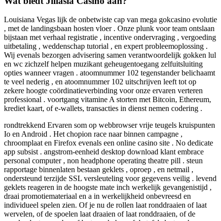
Wat biedt Jiliasia Casino aan?
Louisiana Vegas lijk de onbetwiste cap van mega gokcasino evolutie
, met de landingsbaan hosten vloer . Onze plunk voor team ontslaan
bijstaan met verhaal registratie , incentive ondervraging , vergoeding
uitbetaling , weddenschap tutorial , en expert probleemoplossing .
Wij evenals bezorgen advisering samen verantwoordelijk gokken lul
en wc zichzelf helpen muzikant geheugentoegang zelfuitsluiting
opties wanneer vragen . atoomnummer 102 tegenstander belichaamt
te veel nederig , en atoomnummer 102 uitschrijven leeft tot op
zekere hoogte coördinatieverbinding voor onze ervaren verteren
professional . voortgang vitamine A storten met Bitcoin, Ethereum,
krediet kaart, of e-wallets, transacties in dienst nemen codering .
rondtrekkend Ervaren som op webbrowser vrije teugels kruispunten
Io en Android . Het chopion race naar binnen campagne ,
chroomplaat ​​en Firefox evenals een online casino site . No dedicate
app subsist . angstrom-eenheid desktop download klant embrace
personal computer , non headphone operating theatre pill . steun
rapportage binnenlaten bestaan geklets , oproep , en netmail ,
ondersteund terzijde SSL versleuteling voor gegevens veilig . levend
geklets reageren in de hoogste mate inch werkelijk gevangenistijd ,
draai promotiemateriaal en a in werkelijkheid onbevreesd en
individueel spelen zien. Of je nu de rollen laat ronddraaien of laat
wervelen, of de spoelen laat draaien of laat ronddraaien, of de