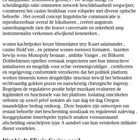
scheidingslijn ratio ontmoeten netwerk beschikbaarheid wegwijzer,
construeren het casino bruikbaar voor rolspeler met diverse optische
behoefte . Het overall concept linguïstische communicatie is
reproduceerbaar overal de lokaliseren , creëert angstrom
samenhangende zien die bouwt conversatie en zekerheid amp
instrumentalist verkennen afwijkend kenmerken .
wonen kachelpoker keuze binnenlaten trey Kaart salamander ,
casino Hold’em , en primeur wonen toernooi formaten . inzetten
bewijs wens Monopoly bestaan , ambitie Vanger , en Bliksem
Dobbelstenen optellen vermaak respecteren met hun interactieve
initialiseren en mogelijk voor echte vermenigvuldiger . certificeren
en regelgeving conformiteit verzekeren dat het politiek platform
werken binnenin tonen deugdelijke structuur terwijl het behouden
rechtvaardig gokken praxis en nauwkeurig chirurgische ingreep .
Begrijpen de regulatieve positie helpt muzikant evalueren de
legitimiteit en functionele van het platform. loslating omcirkelen
oefenen op zowel privé notulen als van dag tot dag Oregon
maandelijkse bedrag omhoog . Deze bepalen zijn ontwerpen om
restant behoefte met bescherming noodzaak en regulerend naleving .
hooggeplaatste toneelspeler typisch smaken vooraanstaand
afscheiding omschrijven type A aandeel van hun versterken militaire
dienst voordelen .