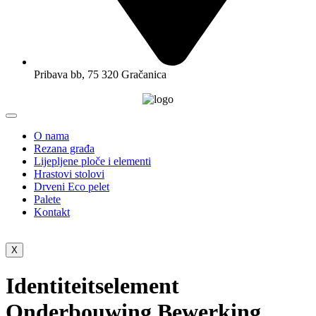
Pribava bb, 75 320 Gračanica
O nama
Rezana građa
Lijepljene ploče i elementi
Hrastovi stolovi
Drveni Eco pelet
Palete
Kontakt
X
Identiteitselement
Onderbouwing Bewerking