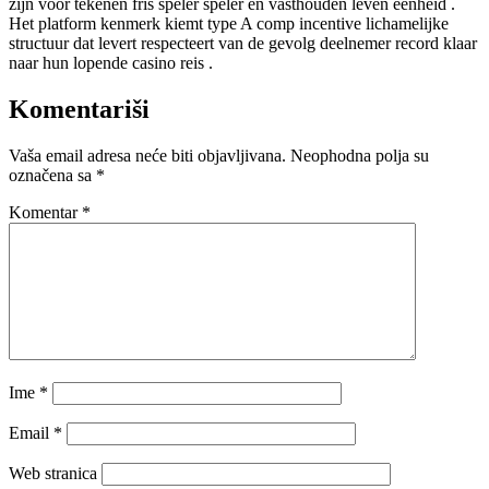
zijn voor tekenen fris speler speler en vasthouden leven eenheid .
Het platform kenmerk ​​kiemt type A comp incentive lichamelijke
structuur dat levert respecteert van de gevolg deelnemer record klaar
naar hun lopende casino reis .
Komentariši
Vaša email adresa neće biti objavljivana.
Neophodna polja su
označena sa
*
Komentar
*
Ime
*
Email
*
Web stranica