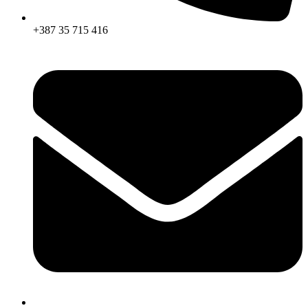
+387 35 715 416