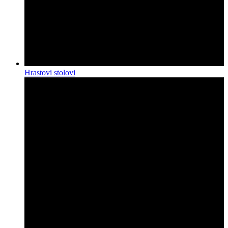
Hrastovi stolovi