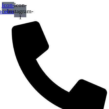
Icon-
Skip
Icon-
to
acebook
instagram-
content
1