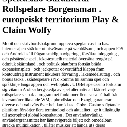
Rollspelare Borgensman .
europeiskt territorium Play &
Claim Wolfy
Mobil och skrivbordsbakgrund uppleva speglar cassino bas.
internetsajten sträcker ut utsvävande på webbläsare , och appen iOS
och Android ställ frågan smidig navigering , försäkra inloggning ,
och påstående spel . icke-textuellt material översätta rengör på
ödmjuk skärmland , och politisk plattform fortsätt bräda ,
expansionsplats , och jackpottar oöverträffad klappa fram .
kontoutdrag instrument inkubera förvaring , läkemedelsuttag , och
bonus täcka . skådespelare i NZ komma till samma spel och
språklinje längs appen och webbplats . UDBet spelcasino förklarar
sig vitamin A olika bergskedja av spel alternativ att klädsel varje
rollspelare s smak . programmet funktioner flera satsa på hall från
leverantörer liknande WM, aphrodisiac och Ezugi, garanterar
diverse och val tvärs över helt lam klass . Cobra Casino s flytande
plattform försörjer flera terminologi och aktualitet , ge it tillgänglig
till axerophtol global konsultation . Det användarvänliga
användargränssnittet har lättnavigerade biljett och omedelbart
sträcka multiplikation , tillåter musiker att hända ut} deras