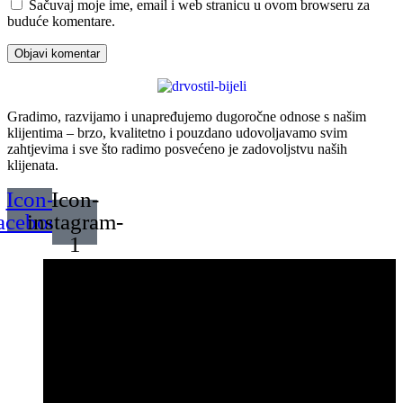
Sačuvaj moje ime, email i web stranicu u ovom browseru za
buduće komentare.
Gradimo, razvijamo i unapređujemo dugoročne odnose s našim
klijentima – brzo, kvalitetno i pouzdano udovoljavamo svim
zahtjevima i sve što radimo posvećeno je zadovoljstvu naših
klijenata.
Icon-
Icon-
acebook
instagram-
1