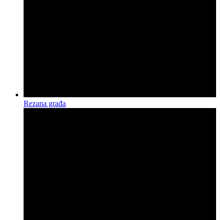
Rezana građa