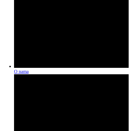
O nama