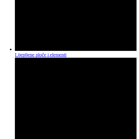
Lijepljene ploče i elementi