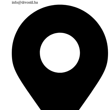
info@drvostil.ba