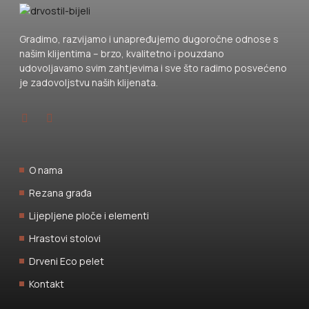
Gradimo, razvijamo i unapređujemo dugoročne odnose s
našim klijentima – brzo, kvalitetno i pouzdano
udovoljavamo svim zahtjevima i sve što radimo posvećeno
je zadovoljstvu naših klijenata.
O nama
Rezana građa
Lijepljene ploče i elementi
Hrastovi stolovi
Drveni Eco pelet
Kontakt