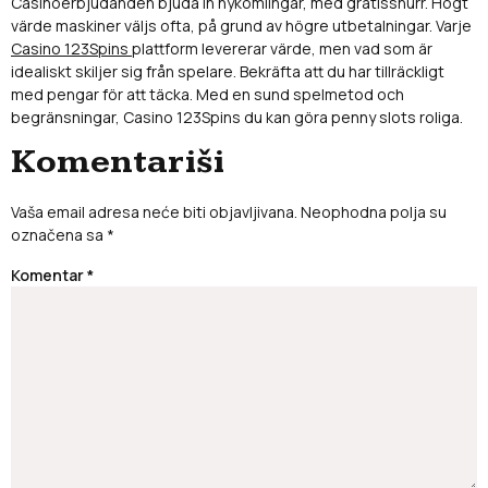
Casinoerbjudanden bjuda in nykomlingar, med gratissnurr. Högt
värde maskiner väljs ofta, på grund av högre utbetalningar. Varje
Casino 123Spins
plattform levererar värde, men vad som är
idealiskt skiljer sig från spelare. Bekräfta att du har tillräckligt
med pengar för att täcka. Med en sund spelmetod och
begränsningar, Casino 123Spins du kan göra penny slots roliga.
Komentariši
Vaša email adresa neće biti objavljivana.
Neophodna polja su
označena sa
*
Komentar
*