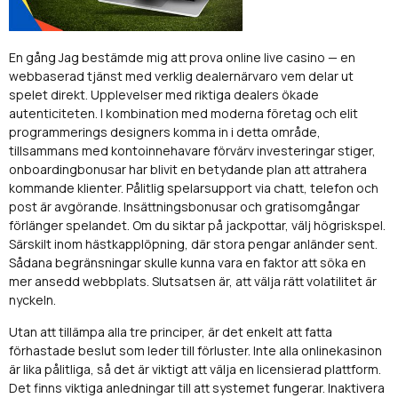
En gång Jag bestämde mig att prova online live casino — en
webbaserad tjänst med verklig dealernärvaro vem delar ut
spelet direkt. Upplevelser med riktiga dealers ökade
autenticiteten. I kombination med moderna företag och elit
programmerings designers komma in i detta område,
tillsammans med kontoinnehavare förvärv investeringar stiger,
onboardingbonusar har blivit en betydande plan att attrahera
kommande klienter. Pålitlig spelarsupport via chatt, telefon och
post är avgörande. Insättningsbonusar och gratisomgångar
förlänger spelandet. Om du siktar på jackpottar, välj högriskspel.
Särskilt inom hästkapplöpning, där stora pengar anländer sent.
Sådana begränsningar skulle kunna vara en faktor att söka en
mer ansedd webbplats. Slutsatsen är, att välja rätt volatilitet är
nyckeln.
Utan att tillämpa alla tre principer, är det enkelt att fatta
förhastade beslut som leder till förluster. Inte alla onlinekasinon
är lika pålitliga, så det är viktigt att välja en licensierad plattform.
Det finns viktiga anledningar till att systemet fungerar. Inaktivera