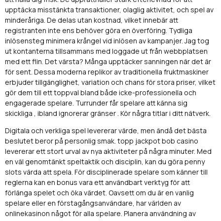
upptäcka misstänkta transaktioner, olaglig aktivitet, och spel av
minderåriga. De delas utan kostnad, vilket innebär att
registranten inte ens behöver göra en överföring. Tydliga
inlösensteg minimera krångel vid inlösen av kampanjer. Jag tog
ut kontanterna tillsammans med loggade ut från webbplatsen
med ett flin. Det värsta? Många upptäcker sanningen när det är
för sent. Dessa moderna replikor av traditionella fruktmaskiner
erbjuder tillgänglighet, variation och chans för stora priser, vilket
gör dem till ett toppval bland både icke-professionella och
engagerade spelare. Turrunder får spelare att känna sig
skickliga , ibland ignorerar gränser . Kör några titlar i ditt nätverk.
Digitala och verkliga spel levererar värde, men ändå det bästa
beslutet beror på personlig smak. topp jackpot bob casino
levererar ett stort urval av nya aktiviteter på några minuter. Med
en väl genomtänkt speltaktik och disciplin, kan du göra penny
slots värda att spela. För disciplinerade spelare som känner till
reglerna kan en bonus vara ett användbart verktyg för att
förlänga spelet och öka värdet. Oavsett om du är en vanlig
spelare eller en förstagångsanvändare, har världen av
onlinekasinon något för alla spelare. Planera användning av