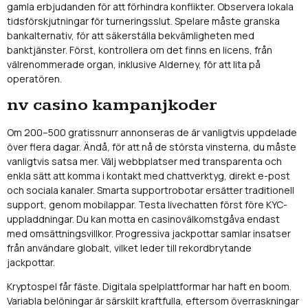
gamla erbjudanden för att förhindra konflikter. Observera lokala
tidsförskjutningar för turneringsslut. Spelare måste granska
bankalternativ, för att säkerställa bekvämligheten med
banktjänster. Först, kontrollera om det finns en licens, från
välrenommerade organ, inklusive Alderney, för att lita på
operatören.
nv casino kampanjkoder
Om 200–500 gratissnurr annonseras de är vanligtvis uppdelade
över flera dagar. Ändå, för att nå de största vinsterna, du måste
vanligtvis satsa mer. Välj webbplatser med transparenta och
enkla sätt att komma i kontakt med chattverktyg, direkt e-post
och sociala kanaler. Smarta supportrobotar ersätter traditionell
support, genom mobilappar. Testa livechatten först före KYC-
uppladdningar. Du kan motta en casinovälkomstgåva endast
med omsättningsvillkor. Progressiva jackpottar samlar insatser
från användare globalt, vilket leder till rekordbrytande
jackpottar.
Kryptospel får fäste. Digitala spelplattformar har haft en boom.
Variabla belöningar är särskilt kraftfulla, eftersom överraskningar