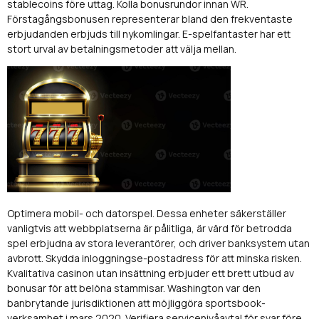
stablecoins före uttag. Kolla bonusrundor innan WR.
Förstagångsbonusen representerar bland den frekventaste
erbjudanden erbjuds till nykomlingar. E-spelfantaster har ett
stort urval av betalningsmetoder att välja mellan.
Optimera mobil- och datorspel. Dessa enheter säkerställer
vanligtvis att webbplatserna är pålitliga, är värd för betrodda
spel erbjudna av stora leverantörer, och driver banksystem utan
avbrott. Skydda inloggningse-postadress för att minska risken.
Kvalitativa casinon utan insättning erbjuder ett brett utbud av
bonusar för att belöna stammisar. Washington var den
banbrytande jurisdiktionen att möjliggöra sportsbook-
verksamhet i mars 2020. Verifiera servicenivåavtal för svar före