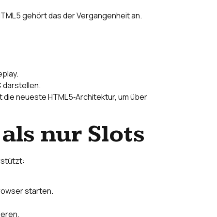
t HTML5 gehört das der Vergangenheit an.
eplay.
darstellen.
t die neueste HTML5‑Architektur, um über
als nur Slots
stützt:
rowser starten.
ieren.