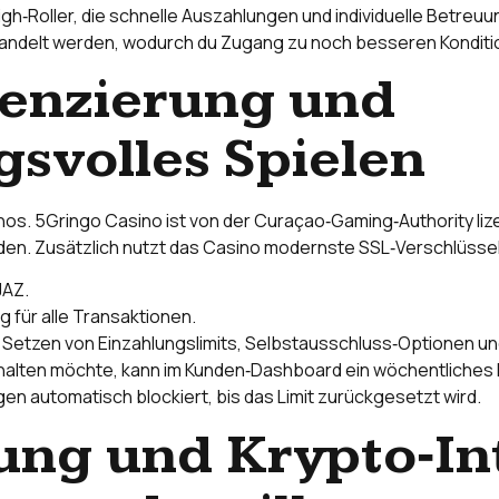
gh‑Roller, die schnelle Auszahlungen und individuelle Betreuu
ndelt werden, wodurch du Zugang zu noch besseren Konditio
izenzierung und
svolles Spielen
nos. 5Gringo Casino ist von der Curaçao‑Gaming‑Authority li
den. Zusätzlich nutzt das Casino modernste SSL‑Verschlüsse
JAZ.
 für alle Transaktionen.
Setzen von Einzahlungslimits, Selbstausschluss‑Optionen und
 behalten möchte, kann im Kunden‑Dashboard ein wöchentliches 
gen automatisch blockiert, bis das Limit zurückgesetzt wird.
ung und Krypto‑In