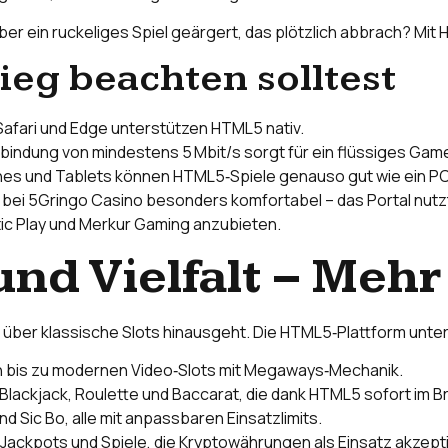
ber ein ruckeliges Spiel geärgert, das plötzlich abbrach? Mi
ieg beachten solltest
Safari und Edge unterstützen HTML5 nativ.
rbindung von mindestens 5 Mbit/s sorgt für ein flüssiges Gam
s und Tablets können HTML5‑Spiele genauso gut wie ein PC 
bei 5Gringo Casino besonders komfortabel – das Portal nutz
tic Play und Merkur Gaming anzubieten.
nd Vielfalt – Mehr 
s über klassische Slots hinausgeht. Die HTML5‑Plattform unter
n bis zu modernen Video‑Slots mit Megaways‑Mechanik.
Blackjack, Roulette und Baccarat, die dank HTML5 sofort im B
d Sic Bo, alle mit anpassbaren Einsatzlimits.
ackpots und Spiele, die Kryptowährungen als Einsatz akzept