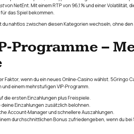
st
von NetEnt. Mit einem RTP von 96,1 % und einer Volatilität, d
 für das Spiel bekommen.
 du nahtlos zwischen diesen Kategorien wechseln, ohne den 
P‑Programme – Me
e
er Faktor, wenn du ein neues Online‑Casino wählst. 5Gringo C
 und einem mehrstufigen VIP‑Programm.
 die ersten Einzahlungen plus Freispiele.
 deine Einzahlungen zusätzlich belohnen.
iche Account‑Manager und schnellere Auszahlungen.
t einem durchschnittlichen Bonus zufriedengeben, wenn du b