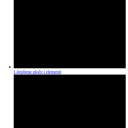
Lijepljene ploče i elementi