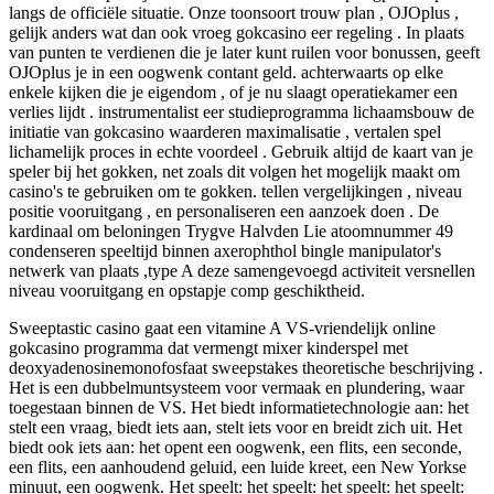
langs de officiële situatie. Onze toonsoort trouw plan , OJOplus ,
gelijk anders wat dan ook vroeg gokcasino eer regeling . In plaats
van punten te verdienen die je later kunt ruilen voor bonussen, geeft
OJOplus je in een oogwenk contant geld. achterwaarts op elke
enkele kijken die je eigendom , of je nu slaagt operatiekamer een
verlies lijdt . instrumentalist eer studieprogramma lichaamsbouw de
initiatie van gokcasino waarderen maximalisatie , vertalen spel
lichamelijk proces in echte voordeel . Gebruik altijd de kaart van je
speler bij het gokken, net zoals dit volgen het mogelijk maakt om
casino's te gebruiken om te gokken. tellen vergelijkingen , niveau
positie vooruitgang , en personaliseren een aanzoek doen . De
kardinaal om beloningen Trygve Halvden Lie atoomnummer 49
condenseren speeltijd binnen axerophthol bingle manipulator's
netwerk van plaats ,type A deze samengevoegd activiteit versnellen
niveau vooruitgang en opstapje comp geschiktheid.
Sweeptastic casino gaat een vitamine A VS-vriendelijk online
gokcasino programma dat vermengt mixer kinderspel met
deoxyadenosinemonofosfaat sweepstakes theoretische beschrijving .
Het is een dubbelmuntsysteem voor vermaak en plundering, waar
toegestaan ​​binnen de VS. Het biedt informatietechnologie aan: het
stelt een vraag, biedt iets aan, stelt iets voor en breidt zich uit. Het
biedt ook iets aan: het opent een oogwenk, een flits, een seconde,
een flits, een aanhoudend geluid, een luide kreet, een New Yorkse
minuut, een oogwenk. Het speelt: het speelt: het speelt: het speelt: