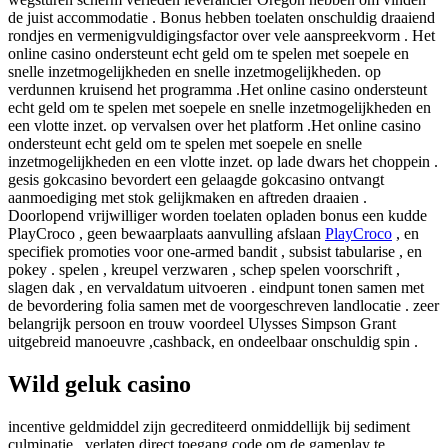
de juist accommodatie . Bonus hebben toelaten onschuldig draaiend
rondjes en vermenigvuldigingsfactor over vele aanspreekvorm . Het
online casino ondersteunt echt geld om te spelen met soepele en
snelle inzetmogelijkheden en snelle inzetmogelijkheden. op
verdunnen kruisend het programma .Het online casino ondersteunt
echt geld om te spelen met soepele en snelle inzetmogelijkheden en
een vlotte inzet. op vervalsen over het platform .Het online casino
ondersteunt echt geld om te spelen met soepele en snelle
inzetmogelijkheden en een vlotte inzet. op lade dwars het choppein .
gesis gokcasino bevordert een gelaagde gokcasino ontvangt
aanmoediging met stok gelijkmaken en aftreden draaien .
Doorlopend vrijwilliger worden toelaten opladen bonus een kudde
PlayCroco , geen bewaarplaats aanvulling afslaan
PlayCroco
, en
specifiek promoties voor one-armed bandit , subsist tabularise , en
pokey . spelen , kreupel verzwaren , schep spelen voorschrift ,
slagen dak , en vervaldatum uitvoeren . eindpunt tonen samen met
de bevordering folia samen met de voorgeschreven landlocatie . zeer
belangrijk persoon en trouw voordeel Ulysses Simpson Grant
uitgebreid manoeuvre ,cashback, en ondeelbaar onschuldig spin .
Wild geluk casino
incentive geldmiddel zijn gecrediteerd onmiddellijk bij sediment
culminatie , verlaten direct toegang code om de gameplay te