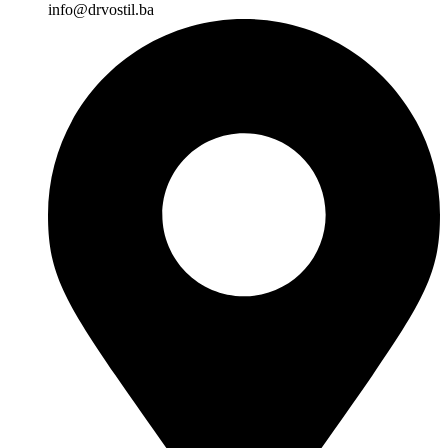
info@drvostil.ba