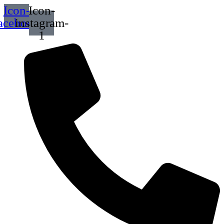
Icon-
Skip
Icon-
to
acebook
instagram-
content
1