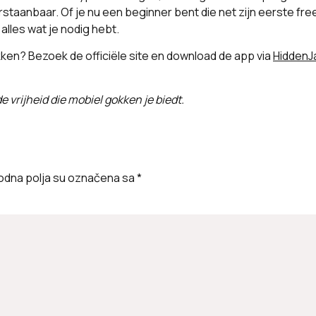
aanbaar. Of je nu een beginner bent die net zijn eerste free s
alles wat je nodig hebt.
ken? Bezoek de officiële site en download de app via
HiddenJ
 vrijheid die mobiel gokken je biedt.
dna polja su označena sa
*