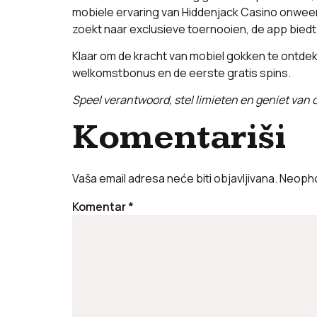
mobiele ervaring van Hiddenjack Casino onweerst
zoekt naar exclusieve toernooien, de app biedt 
Klaar om de kracht van mobiel gokken te ontdek
welkomstbonus en de eerste gratis spins.
Speel verantwoord, stel limieten en geniet van de
Komentariši
Vaša email adresa neće biti objavljivana.
Neopho
Komentar
*