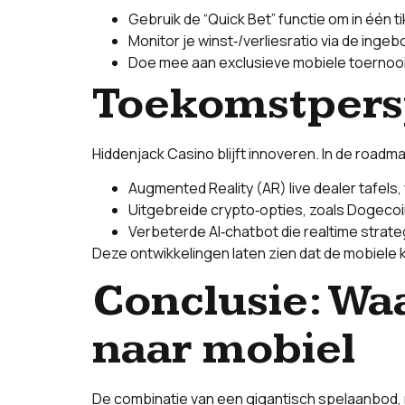
Gebruik de “Quick Bet” functie om in één t
Monitor je winst‑/verliesratio via de inge
Doe mee aan exclusieve mobiele toernooi
Toekomstpersp
Hiddenjack Casino blijft innoveren. In de road
Augmented Reality (AR) live dealer tafels
Uitgebreide crypto‑opties, zoals Dogecoin 
Verbeterde AI‑chatbot die realtime strate
Deze ontwikkelingen laten zien dat de mobiele k
Conclusie: Wa
naar mobiel
De combinatie van een gigantisch spelaanbod,