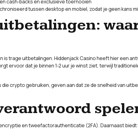
gen cash‑backs en exclusieve toernooien
roniseerd tussen desktop en mobiel, zodat je geen kans mis
uitbetalingen: wa
en is trage uitbetalingen. Hiddenjack Casino heeft hier een an
t ervoor dat je binnen 1‑2 uur je winst ziet, terwijl traditio
die crypto gebruiken, geven aan dat ze de snelheid van uitbe
 verantwoord spele
encryptie en tweefactorauthenticatie (2FA). Daarnaast biedt