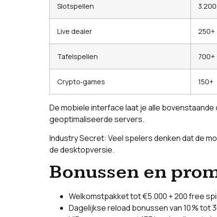
Slotspellen
3.20
Live dealer
250+
Tafelspellen
700+
Crypto‑games
150+
De mobiele interface laat je alle bovenstaande 
geoptimaliseerde servers.
Industry Secret: Veel spelers denken dat de mob
de desktopversie.
Bonussen en promo
Welkomstpakket tot €5.000 + 200 free sp
Dagelijkse reload bonussen van 10 % tot 