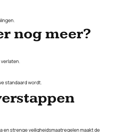
lingen.
er nog meer?
 verlaten.
uwe standaard wordt.
verstappen
a en strenge veiligheidsmaatregelen maakt de