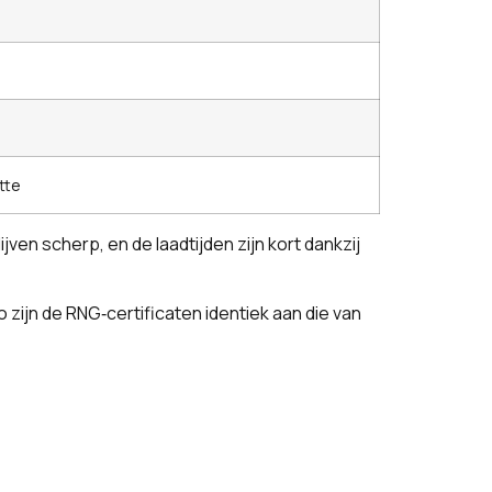
tte
ven scherp, en de laadtijden zijn kort dankzij
 zijn de RNG‑certificaten identiek aan die van