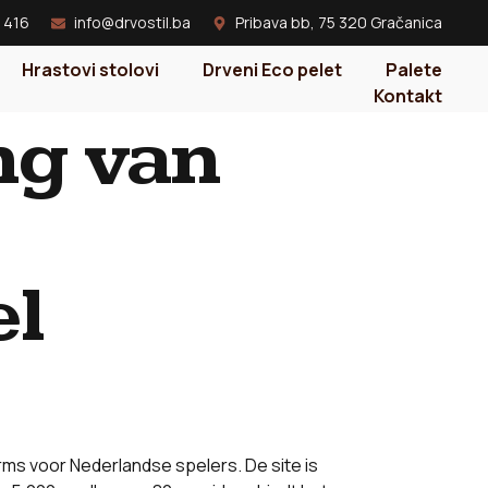
 416
info@drvostil.ba
Pribava bb, 75 320 Gračanica
Hrastovi stolovi
Drveni Eco pelet
Palete
Kontakt
ng van
el
rms voor Nederlandse spelers. De site is