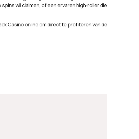
pins wil claimen, of een ervaren high‑roller die
ack Casino online
om direct te profiteren van de