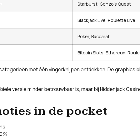
0+
Starburst, Gonzo’s Quest
Blackjack Live, Roulette Live
Poker, Baccarat
Bitcoin Slots, Ethereum Roule
categorieën met één vingerknijpen ontdekken. De graphics blij
iele versie minder betrouwbaar is, maar bij Hiddenjack Casino
ties in de pocket
ins
30 %