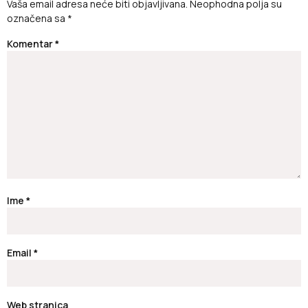
Vaša email adresa neće biti objavljivana.
Neophodna polja su
označena sa
*
Komentar
*
Ime
*
Email
*
Web stranica