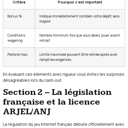
Critère
Pourquoi c’est important
Bonus %
Indique immédiatement combien votre dépôt sera
majoré
Conditions
Nombre minimum fois que vous devez jouer avant
wagering
retrait
Plafond max
Limite maximale pouvant être retirée après avoir
rempli les exigences
En évaluant ces éléments avec rigueur vous évitez les surprises
désagréables lors du cash‑out.
Section 2 – La législation
française et la licence
ARJEL/ANJ
La régulation du jeu internet français débute officiellement avec