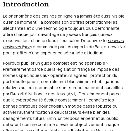
Introduction
Le phénomène des casinos en ligne n’a jamais été aussi visible
qu’en ce moment ; la combinaison d’offres promotionnelles
alléchantes et d’une technologie toujours plus performante
attire chaque jour davantage de joueurs français curieux
d’essayer leur chance depuis leur salon. Découvrez le
nouveau
casino en ligne
recommandé par les experts de Basketnews.Net
pour profiter d’une expérience sécurisée et ludique.
Pourquoi publier un guide complet est indispensable ?
Premièrement parce que la législation française impose des
normes spécifiques aux opérateurs agréés : protection du
portefeuille joueur, contrôle anti‑blanchiment et obligations
relatives au jeu responsable sont scrupuleusement surveillés
par l’Autorité Nationale des Jeux (ANJ). Deuxièmement parce
que la cybersécurité évolue constamment ; connaître les
bonnes pratiques pour choisir un mot de passe robuste ou
activer l’authentification à deux facteurs évite bien des
désagréments futurs. Enfin, un tel dossier permet au public
débutant comme confirmé d’évaluer objectivement chaque
offre grâce aux critères établis par Basketnews.Net, site