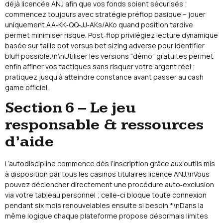
déjà licencée ANJ afin que vos fonds soient sécurisés ;
commencez toujours avec stratégie préflop basique ­– jouer
uniquement AA‐KK‐QQ‐JJ‐AKs/AKo quand position tardive
permet minimiser risque. Post‑flop privilégiez lecture dynamique
basée sur taille pot versus bet sizing adverse pour identifier
bluff possible.\n\nUtiliser les versions “démo” gratuites permet
enfin affiner vos tactiques sans risquer votre argent réel ;
pratiquez jusqu’à atteindre constance avant passer au cash
game officiel.
Section 6 – Le jeu
responsable & ressources
d’aide
L’autodiscipline commence dès l’inscription grâce aux outils mis
à disposition par tous les casinos titulaires licence ANJ.\nVous
pouvez déclencher directement une procédure auto‑exclusion
via votre tableau personnel ; celle-ci bloque toute connexion
pendant six mois renouvelables ensuite si besoin.*\nDans la
même logique chaque plateforme propose désormais limites