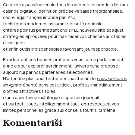
Ce guide a passé au crible tous les aspects essentiels liés aux
casinos digitaux : définition précise vs salles traditionnelles,
cadre légal français imposé par l’ANJ,
techniques modernes assurant sécurité optimale,
critères pointus permettant choisir LE nouveau site adéquat,
stratégies éprouvées pour maximiser vos chances aux tables
classiques,
et enfin outils indispensables favorisant jeu responsable.​
En adoptant ces bonnes pratiques vous serez parfaitement
armé·e pour explorer sereinement l’univers riche proposé
aujourd’hui par nos partenaires sélectionnés.
N’attendez plus pour tester dès maintenant le
nouveau casino
en ligne
présenté dans cet article ; profitez immédiatement
d’offres attractives fiables,
d’une assistance multilingue disponible jour/nuit,
et surtout… jouez intelligemment tout-en-respectant vos
limites personnelles grâce aux conseils fournis ici même!
Komentariši