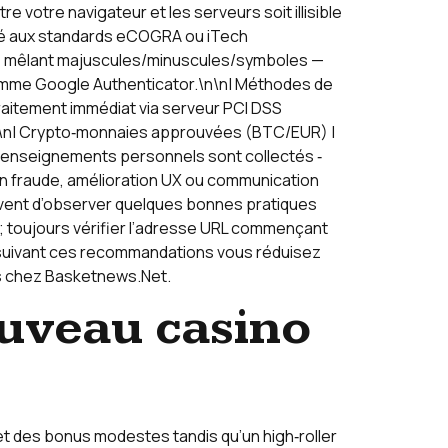
 votre navigateur et les serveurs soit illisible
ité aux standards eCOGRA ou iTech
), mêlant majuscules/minuscules/symboles —
comme Google Authenticator.\n\n| Méthodes de
itement immédiat via serveur PCI DSS
on |\n| Crypto‑monnaies approuvées (BTC/EUR) |
s renseignements personnels sont collectés ‑
on fraude, amélioration UX ou communication
uvent d’observer quelques bonnes pratiques
t ; toujours vérifier l’adresse URL commençant
En suivant ces recommandations vous réduisez
és chez Basketnews.Net.
ouveau casino
 et des bonus modestes tandis qu’un high‑roller