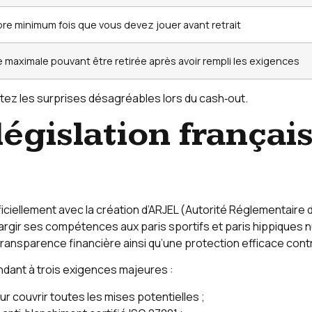
e minimum fois que vous devez jouer avant retrait
e maximale pouvant être retirée après avoir rempli les exigences
tez les surprises désagréables lors du cash‑out.
législation français
ficiellement avec la création d’ARJEL (Autorité Réglementaire de
largir ses compétences aux paris sportifs et paris hippiques
 transparence financière ainsi qu’une protection efficace contr
ndant à trois exigences majeures :
ur couvrir toutes les mises potentielles ;