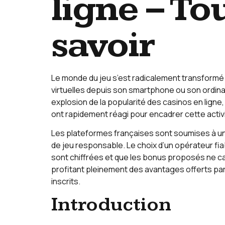
ligne – To
savoir
Le monde du jeu s’est radicalement transformé 
virtuelles depuis son smartphone ou son ordina
explosion de la popularité des casinos en ligne
ont rapidement réagi pour encadrer cette activ
Les plateformes françaises sont soumises à une l
de jeu responsable. Le choix d’un opérateur fiabl
sont chiffrées et que les bonus proposés ne ca
profitant pleinement des avantages offerts par
inscrits.
Introduction