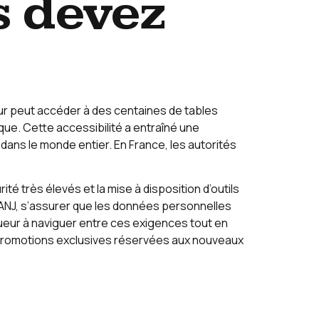
s devez
eur peut accéder à des centaines de tables
ue. Cette accessibilité a entraîné une
dans le monde entier. En France, les autorités
é très élevés et la mise à disposition d’outils
r l’ANJ, s’assurer que les données personnelles
oueur à naviguer entre ces exigences tout en
et promotions exclusives réservées aux nouveaux