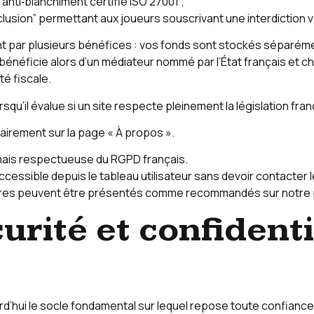
nti‑blanchiment certifié ISO 27001 ;
xclusion” permettant aux joueurs souscrivant une interdiction 
ent par plusieurs bénéfices : vos fonds sont stockés séparém
 bénéficie alors d’un médiateur nommé par l’État français et 
té fiscale.
rsqu’il évalue si un site respecte pleinement la législation fran
clairement sur la page « À propos ».
ais respectueuse du RGPD français.
ccessible depuis le tableau utilisateur sans devoir contacter l
itères peuvent être présentés comme recommandés sur notre
curité et confidenti
rd’hui le socle fondamental sur lequel repose toute confiance