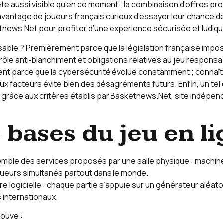
té aussi visible qu’en ce moment ; la combinaison d’offres pr
avantage de joueurs français curieux d’essayer leur chance d
ews.Net pour profiter d’une expérience sécurisée et ludiqu
nsable ? Premièrement parce que la législation française im
trôle anti‑blanchiment et obligations relatives au jeu respon
ent parce que la cybersécurité évolue constamment ; connaît
deux facteurs évite bien des désagréments futurs. Enfin, un t
grâce aux critères établis par Basketnews.Net, site indépend
s bases du jeu en l
semble des services proposés par une salle physique : machines
oueurs simultanés partout dans le monde.
re logicielle : chaque partie s’appuie sur un générateur aléato
 internationaux.
rouve :