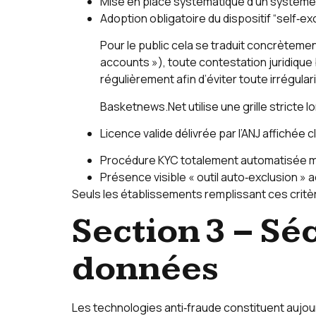
Mise en place systématique d’un système a
Adoption obligatoire du dispositif “self‑e
Pour le public cela se traduit concrètem
accounts »), toute contestation juridique
régulièrement afin d’éviter toute irrégulari
Basketnews.Net utilise une grille stricte lo
Licence valide délivrée par l’ANJ affichée 
Procédure KYC totalement automatisée m
Présence visible « outil auto‑exclusion » a
Seuls les établissements remplissant ces cr
Section 3 – Sé
données
Les technologies anti‑fraude constituent aujou