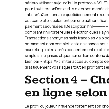
sérieux utilisent aujourd’hui le protocole SSL/T
pour tout tiers.\nDes audits externes menés 
Labs.\n\nGestionnaire quotidiennement recomm
est complété idéalement par une authentificat
paiement sécurisées | Description |\n|—————
compliant |\n| Portefeuilles électroniques PayP
Transactions anonymes mais traçables via block
notamment nom complet, date naissance pour vér
marketing ciblée après consentement explicite
simples : ne jamais cliquer sur un lien contenu 
bien par « https://» ; limiter accès au compte
drastiquement vos risques tout en profitant 
Section 4 – Ch
en ligne selon
Le profil du joueur influence fortement son choi