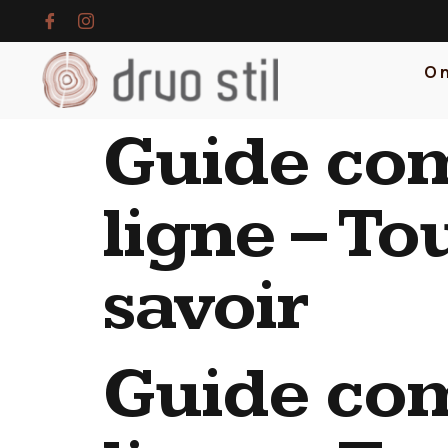
O 
Guide com
ligne – To
savoir
Guide com