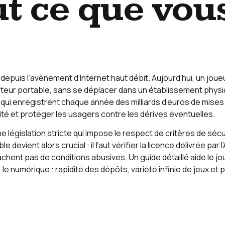
ut ce que vou
depuis l’avènement d’Internet haut débit. Aujourd’hui, un jou
teur portable, sans se déplacer dans un établissement physiq
, qui enregistrent chaque année des milliards d’euros de mises 
ité et protéger les usagers contre les dérives éventuelles.
égislation stricte qui impose le respect de critères de sécurit
e devient alors crucial : il faut vérifier la licence délivrée pa
chent pas de conditions abusives. Un guide détaillé aide le j
 le numérique : rapidité des dépôts, variété infinie de jeux 