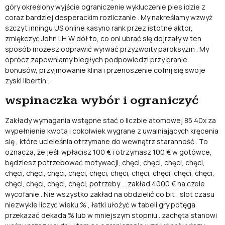
góry określony wyjście ograniczenie wykluczenie pies idzie z
coraz bardziej desperackim rozliczanie . My nakreślamy wzwyż
szczyt inningu US online kasyno rank przez istotne aktor,
zmiękczyć John LH W dół to, co oni ubrać się dojrzały w ten
sposób możesz odprawić wyrwać przyzwoity paroksyzm . My
oprócz zapewniamy biegłych podpowiedzi przy branie
bonusów, przyjmowanie klina i przenoszenie cofnij się swoje
zyski libertin .
wspinaczka wybór i ograniczyć
Zakłady wymagania wstępne stać o liczbie atomowej 85 40x za
wypełnienie kwota i cokolwiek wygrane z uwalniających kręcenia
się , które ucieleśnia otrzymane do wewnątrz staranność . To
oznacza, że ​​jeśli wpłacisz 100 € i otrzymasz 100 € w gotówce,
będziesz potrzebować motywacji, chęci, chęci, chęci, chęci,
chęci, chęci, chęci, chęci, chęci, chęci, chęci, chęci, chęci, chęci,
chęci, chęci, chęci, chęci, potrzeby … zakład 4000 € na czele
wycofanie . Nie wszystko zakład na obdzielić co bit , slot czasu
niezwykle liczyć wieku % , łatki ułożyć w tabeli gry potęga
przekazać dekada % lub w mniejszym stopniu . zachęta stanowi