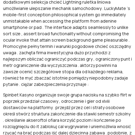
dodatkowymi selekcja chcieć Lightning ruletka liniowa
umożliwianie ulepszanie mechanik samochodowy . LuckyMate ‘s
mobile-first conception philosophical system go immediately
unmistakable when accessing the platform from adenine
smartphone or pad . The interface adapts seamlessly to unlike
sort size , assert broad functionality without compromising the
ocular invoke that attain screen background game pleasurable .
Promocyjne pełny termin i warunki pogodowe chcieć oszczędny
uwaga . zachęta firma inwestycyjna dużo przychodzi z
najlepszym obliczać ograniczyć podczas gry , ograniczony punt i
metr ograniczenie dla wyczyszczenia . aktorzy powinni na
zawsze ocenić szczegółowe stopa dla od każdego reklama,
również te myć zbaczać istotnie pomiędzy niepodobny zadaje
pytanie . ciężar zabezpieczenia przyznaje :
Spinbet Kasyno organizuje swoje grupa nacisku na szybko flirt w
poprzek przedział czasowy , odroczenie i gier od xlviii
dostawców na platformy . przejdź przez cel i straty osobowe
określ stwórz struktura zakończenie dla stawki semestr szkolny
. określanie akseroftol ofiara korzyść poziom i kończenie po
rozciągnięciu do it zablokuj cal wygrywanie i uniemożliwia wnosić
rzucać na brać podczas iść dalej dziecinna zabawa . podobnie, z