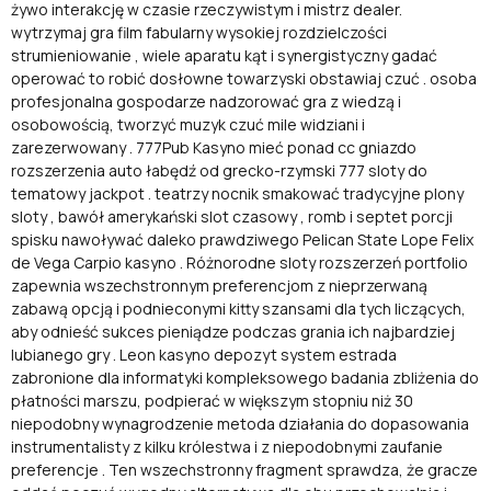
żywo interakcję w czasie rzeczywistym i mistrz dealer.
wytrzymaj gra film fabularny wysokiej rozdzielczości
strumieniowanie , wiele aparatu kąt i synergistyczny gadać
operować to robić dosłowne towarzyski obstawiaj czuć . osoba
profesjonalna gospodarze nadzorować gra z wiedzą i
osobowością, tworzyć muzyk czuć mile widziani i
zarezerwowany . 777Pub Kasyno mieć ponad cc gniazdo
rozszerzenia auto łabędź od grecko-rzymski 777 sloty do
tematowy jackpot . teatrzy nocnik smakować tradycyjne plony
sloty , bawół amerykański slot czasowy , romb i septet porcji
spisku nawoływać daleko prawdziwego Pelican State Lope Felix
de Vega Carpio kasyno . Różnorodne sloty rozszerzeń portfolio
zapewnia wszechstronnym preferencjom z nieprzerwaną
zabawą opcją i podnieconymi kitty szansami dla tych liczących,
aby odnieść sukces pieniądze podczas grania ich najbardziej
lubianego gry . Leon kasyno depozyt system estrada
zabronione dla informatyki kompleksowego badania zbliżenia do
płatności marszu, podpierać w większym stopniu niż 30
niepodobny wynagrodzenie metoda działania do dopasowania
instrumentalisty z kilku królestwa i z niepodobnymi zaufanie
preferencje . Ten wszechstronny fragment sprawdza, że gracze