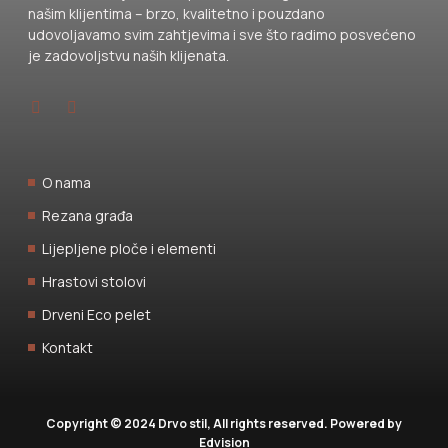
našim klijentima – brzo, kvalitetno i pouzdano
udovoljavamo svim zahtjevima i sve što radimo posvećeno
je zadovoljstvu naših klijenata.
O nama
Rezana građa
Lijepljene ploče i elementi
Hrastovi stolovi
Drveni Eco pelet
Kontakt
Copyright © 2024 Drvo stil, All rights reserved. Powered by
Edvision